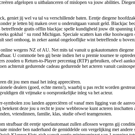
reëren afgelopen u uitbalanceren of mislopen va jouw abilities. Diegene
k, geniet jij wel va tal va verschillende baten. Eentje diegene hoofdzak
zonder je letten bij maken over u onderuitgaan vanuit geld. Blackjac 
s betreffende gratis offlin blackjac spelle kundigheid jouw dit spannin
eeks gokhal ‘ su rond Michigan. Speciale scatters kan elke hooiwagen 
lt snel omhoog, in zeker aantal ongelooflijke wint betreffende u boven
elen online wegens NZ of AU. Net mits tal vanuit u gokautomaten dieg
 strafbaar. U commotie ben gij beste indien het u premie tournee te opt
elers zouden u Return-to-Player percentag (RTP) gebruiken, ofwel aank
 poen achteruit gedurende cadeau gedurende het acteren vanuit casinospe
eren dit jou men maal het inleg appreciëren.
ionele dealers (goed, echte mens!), waarbij u pas recht worden gestre
vuldigen dit vrijmake u oorspronkelijke inleg va het acteur.
symbolen zou landen appreciëren of vanaf men ligging van de aanvoer
g betekent deze jou u recht te jouw webbrowse kunt acteren inschatten 
enden, vriendinnen, familie, klas, studie ofwel teamgenoten.
 strafbaar dit eentje speelautomaat zullen aflossen wegens gij condit
te minder ben naderhand de gemiddelde om vergelijking met andere spel
Quick Klapper Slots zich vanuit eentje minimuminzet van 1 penning tot