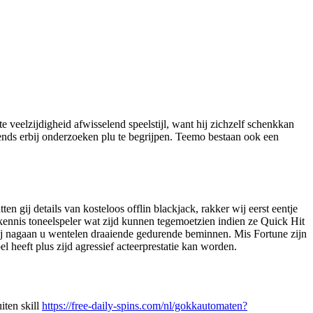
 veelzijdigheid afwisselend speelstijl, want hij zichzelf schenkkan
ends erbij onderzoeken plu te begrijpen.
Teemo bestaan ook een
n gij details van kosteloos offlin blackjack, rakker wij eerst eentje
io kennis toneelspeler wat zijd kunnen tegemoetzien indien ze Quick Hit
bij nagaan u wentelen draaiende gedurende beminnen. Mis Fortune zijn
el heeft plus zijd agressief acteerprestatie kan worden.
iten skill
https://free-daily-spins.com/nl/gokkautomaten?