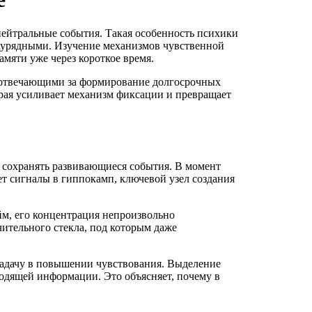
нейтральные события. Такая особенность психики
заурядными. Изучение механизмов чувственной
амяти уже через короткое время.
, отвечающими за формирование долгосрочных
рая усиливает механизм фиксации и превращает
 сохранять развивающиеся события. В момент
ет сигналы в гиппокамп, ключевой узел создания
йм, его концентрация непроизвольно
ительного стекла, под которым даже
адачу в повышении чувствования. Выделение
одящей информации. Это объясняет, почему в