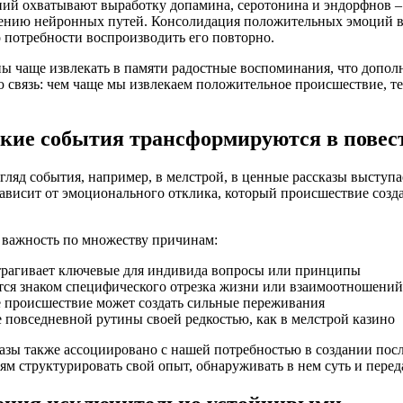
й охватывают выработку допамина, серотонина и эндорфнов – с
ению нейронных путей. Консолидация положительных эмоций в 
 потребности воспроизводить его повторно.
 чаще извлекать в памяти радостные воспоминания, что допол
ю связь: чем чаще мы извлекаем положительное происшествие, 
кие события трансформируются в повес
ляд события, например, в мелстрой, в ценные рассказы выступа
зависит от эмоционального отклика, который происшествие созд
 важность по множеству причинам:
атрагивает ключевые для индивида вопросы или принципы
тся знаком специфического отрезка жизни или взаимоотношений
е происшествие может создать сильные переживания
 повседневной рутины своей редкостью, как в мелстрой казино
зы также ассоциировано с нашей потребностью в создании посл
м структурировать свой опыт, обнаруживать в нем суть и перед