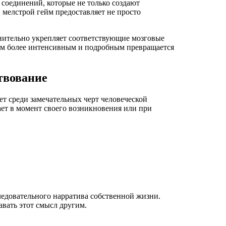
оединений, которые не только создают
мелстрой гейм предоставляет не просто
нительно укрепляет соответствующие мозговые
тем более интенсивным и подробным превращается
твование
ет среди замечательных черт человеческой
ает в момент своего возникновения или при
едовательного нарратива собственной жизни.
авать этот смысл другим.