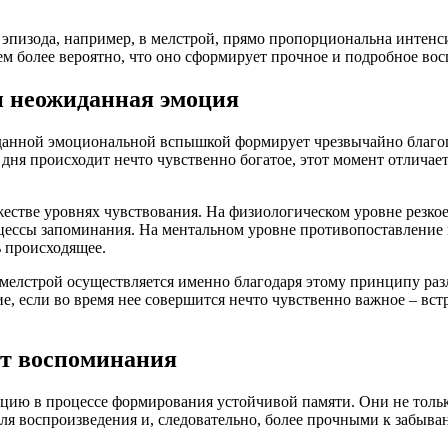
эпизода, например, в мелстрой, прямо пропорциональна интенси
м более вероятно, что оно сформирует прочное и подробное во
и неожиданная эмоция
анной эмоциональной вспышкой формирует чрезвычайно благопр
 дня происходит нечто чувственно богатое, этот момент отличае
естве уровнях чувствования. На физиологическом уровне резкое
ессы запоминания. На ментальном уровне противопоставление 
ь происходящее.
елстрой осуществляется именно благодаря этому принципу раз
 если во время нее совершится нечто чувственно важное – встре
т воспоминания
ию в процессе формирования устойчивой памяти. Они не тольк
для воспроизведения и, следовательно, более прочными к забыва