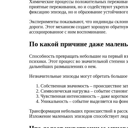
Химические процессы положительных переживани
приятные переживания, но и содействуют укрепл
фиксацию эпизода, но и образование устойчивого
Эксперименты показывают, что индивиды склонны
дороги. Этот механизм создает хорошую обратну
ассоциированное с ним воспоминание.
По какой причине даже малень
Способность превращать небольшие на первый взг
психики. Этот процесс во значительной степени 
дальнейших размышлениях о нем.
Незначительные эпизоды могут обретать большое
Собственная значимость – происшествие з
Символическая нагрузка – событие станови
Чувственная интенсивность – даже коротко
Уникальность – событие выделяется на фоне
Трансформация небольших происшествий в расска
Изложение маленьких эпизодов способствует людя