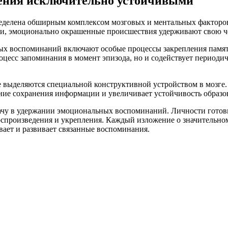
вения исключительно устойчивыми
делена обширным комплексом мозговых и ментальных факторов.
ли, эмоционально окрашенные происшествия удерживают свою чет
х воспоминаний включают особые процессы закрепления памят
цесс запоминания в момент эпизода, но и содействует периодич
 выделяются специальной конструктивной устройством в мозге
ние сохранения информации и увеличивает устойчивость образ
ачу в удержании эмоциональных воспоминаний. Личности гото
спроизведения и укрепления. Каждый изложение о значительном 
вает и развивает связанные воспоминания.