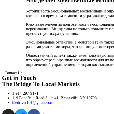
Что делает чувственные мгно
Устойчивость эмоциональных воспоминаний опре
которые со временем темнеют и утрачивают дета
Ключевые элементы долговечности эмоциональны
переживаний. Миндалина не только повышает про
препятствует их разрушению.
Эмоциональные отпечатки в мелстрой гейм также
разными участками коры, что формирует повторе
Общественный аспект также имеет ключевую зад
что образует расширенные возможности для их во
определенной упражнением, которая восстанавли
Contact Us
Get in Touch
The Bridge To Local Markets
1-914-297-9171
119 Pondfield Road Suite 41, Bronxville, NY 10708
hledriver101@gmail.com