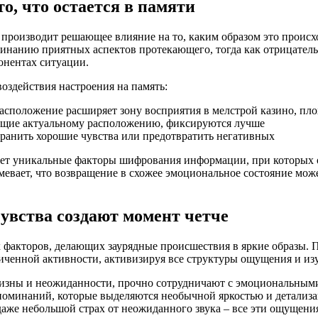
о, что остается в памяти
производит решающее влияние на то, каким образом это происхо
инанию приятных аспектов протекающего, тогда как отрицатель
онентах ситуации.
оздействия настроения на память:
сположение расширяет зону восприятия в мелстрой казино, пло
дящие актуальному расположению, фиксируются лучше
ранить хорошие чувства или предотвратить негативных
зует уникальные факторы шифрования информации, при которых 
мевает, что возвращение в схожее эмоциональное состояние м
увства создают момент четче
факторов, делающих заурядные происшествия в яркие образы. Пр
личенной активности, активизируя все структуры ощущения и и
изны и неожиданности, прочно сотрудничают с эмоциональными
споминаний, которые выделяются необычной яркостью и детализ
даже небольшой страх от неожиданного звука – все эти ощущения