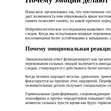
Наша мозг организована так, что чувственные с
дает возможность нам образовывать яркие воспом
памяти позволяет понять, по какой причине опред
Нейробиологические исследования выявляют, чт
следов. Когда мы испытываем мощные переживани
воспоминания более устойчивыми к забыванию, 
Почему эмоциональная реакци
Эмоциональная ответ функционирует как органич
переживания сильных эмоций включается амигдала
следов, стимулируя его действовать более интенс
Когда человек ощущает веселье, удивление, трев
фокусируется на причине этих ощущений. Перифе
незначительные детали получают специальную от
Гормональные трансформации, сопровождающие 
эпинефрина и прочих передатчиков повышает общ
моменты сильных чувств время как будто тормози