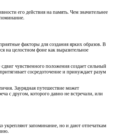
вности его действия на память. Чем значительнее
споминание.
иятные факторы для создания ярких образов. В
тся на целостном фоне как выразительное
 сдвиг чувственного положения создает сильный
притягивает сосредоточение и принуждает разум
личия. Заурядная путешествие может
ча с другом, которого давно не встречали, или
о укрепляют запоминание, но и дают отпечаткам
нию.