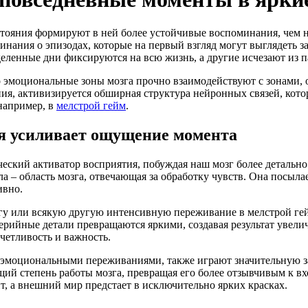
остояния формируют в ней более устойчивые воспоминания, чем 
инания о эпизодах, которые на первый взгляд могут выглядеть 
еленные дни фиксируются на всю жизнь, а другие исчезают из п
о эмоциональные зоны мозга прочно взаимодействуют с зонами
я, активизируется обширная структура нейронных связей, кото
например, в
мелстрой гейм
.
я усиливает ощущение момента
еский активатор восприятия, побуждая наш мозг более детально
 – область мозга, отвечающая за обработку чувств. Она посыла
ивно.
огу или всякую другую интенсивную переживание в мелстрой ге
рийные детали превращаются яркими, создавая результат увелич
четливость и важность.
эмоциональными переживаниями, также играют значительную з
ий степень работы мозга, превращая его более отзывчивым к вх
т, а внешний мир предстает в исключительно ярких красках.