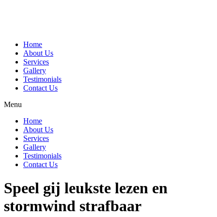
Home
About Us
Services
Gallery
Testimonials
Contact Us
Menu
Home
About Us
Services
Gallery
Testimonials
Contact Us
Speel gij leukste lezen en
stormwind strafbaar