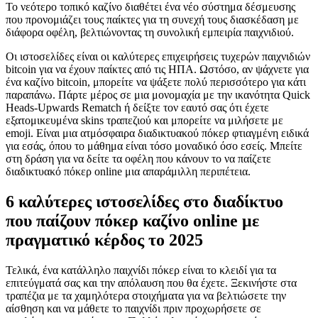
Το νεότερο τοπικό καζίνο διαθέτει ένα νέο σύστημα δέσμευσης
που προνομιάζει τους παίκτες για τη συνεχή τους διασκέδαση με
διάφορα οφέλη, βελτιώνοντας τη συνολική εμπειρία παιχνιδιού.
Οι ιστοσελίδες είναι οι καλύτερες επιχειρήσεις τυχερών παιχνιδιών
bitcoin για να έχουν παίκτες από τις ΗΠΑ. Ωστόσο, αν ψάχνετε για
ένα καζίνο bitcoin, μπορείτε να ψάξετε πολύ περισσότερο για κάτι
παραπάνω. Πάρτε μέρος σε μια μονομαχία με την ικανότητα Quick
Heads-Upwards Rematch ή δείξτε τον εαυτό σας ότι έχετε
εξατομικευμένα skins τραπεζιού και μπορείτε να μιλήσετε με
emoji. Είναι μια ατμόσφαιρα διαδικτυακού πόκερ φτιαγμένη ειδικά
για εσάς, όπου το μάθημα είναι τόσο μοναδικό όσο εσείς. Μπείτε
στη δράση για να δείτε τα οφέλη που κάνουν το να παίζετε
διαδικτυακό πόκερ online μια απαράμιλλη περιπέτεια.
6 καλύτερες ιστοσελίδες στο διαδίκτυο
που παίζουν πόκερ καζίνο online με
πραγματικό κέρδος το 2025
Τελικά, ένα κατάλληλο παιχνίδι πόκερ είναι το κλειδί για τα
επιτεύγματά σας και την απόλαυση που θα έχετε. Ξεκινήστε στα
τραπέζια με τα χαμηλότερα στοιχήματα για να βελτιώσετε την
αίσθηση και να μάθετε το παιχνίδι πριν προχωρήσετε σε