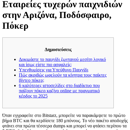
Εταιρείες τυχερών παιχνιδιών
στην Αριζόνα, Ποδόσφαιρο,
Πόκερ
Δημοσιεύσεις
Δοκιμάστε το παιχνίδι ζωντανού μεσίτη λογικό
και ίσως είστε πιο ασφαλείς;
Υπενθυμίσεις για Υπεύθυνο Παιχνίδι
Πώς ακριβώς ωφελούν τα κίνητρα τους παίκτες
βίντεο πόκερ;
6 καλύτερες ιστοσελίδες στο διαδίκτυο που
παίζουν πόκερ καζίνο online με πραγματικό
κέρδος το 2025
Όταν εγγραφείτε στο Bitstarz, μπορείτε να παρακάμψετε το πρώτο
βήμα BTC και θα κερδίσετε 180 μπόνους. Το νέο πακέτο αποδοχής
φτάνει στα πρώτα τέσσερα dumps και μπορεί να φτάσει περίπου τα