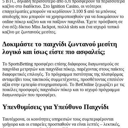
5 BTC, δηλαδή περισσότερο από ό,τι προσφέρουν τα περισσότερα
καζίνο στο διαδίκτυο. Στο Ignition Casino, οι νεότεροι
επαγγελματίες μπορούν να κερδίσουν 3.100 $ από τα μπόνους
αποδοχής που μπορούν να χρησιμοποιηθούν για να δοκιμάσουν το
online πόκερ καζίνο και να παίξουν παιχνίδια.
Έχετε πρόσβαση σε
ένα σέξι δίκτυο Miss Jackpot, πολλά slots και ένα ισχυρό τοπικό
καζίνο με ζωντανούς μεσίτες.
Δοκιμάστε το παιχνίδι ζωντανού μεσίτη
λογικό και ίσως είστε πιο ασφαλείς;
Το SportsBetting προσφέρει επίσης διάφορους διαγωνισμούς σε
παιχνίδια μετρητών και παιχνίδια πόκερ, παρέχοντας στους παίκτες
διαφορετικές επιλογές. Το πρόγραμμα πιστότητας της πλατφόρμας
ανταμείβει τους τακτικούς συμμετέχοντες, προσθέτοντας επιπλέον
αξία στην εμπειρία στοιχηματισμού. Το BetOnline ξεχωρίζει με τις
ποικίλες προσφορές παιχνιδιών πόκερ και το ισχυρό πρόγραμμα
διαγωνισμών που προσφέρει.
Υπενθυμίσεις για Υπεύθυνο Παιχνίδι
Ταυτόχρονα, οι κοινότητες υπηρεσιών τους συμπεριφέρονται
γρήγορα και οι εταιρείες προσπαθούν να είναι λεπτές – λεκτικές,