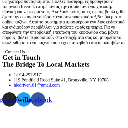
υψηλότερα πονταρίσματα. Πολλές πλατφόρμες προσφέρουν
τουρνουά freeroll, επιτρέποντας την είσοδο αντί για χρέωση,
ιδανική για νεοφερμένους. Ακολουθώντας αυτές τις συμβουλές, θα
έχετε την ευκαιρία να ζήσετε ένα συναρπαστικό ταξίδι πόκερ στο
online καζίνο. Αυτά τα συστήματα προσφέρουν ένα διασκεδαστικό
και ενδιαφέρον περιβάλλον για παίκτες χωρίς εμπειρία. Για να
αποφύγετε την υπερβολική επέκταση του κεφαλαίου σας, βάλτε
πόρους, βάλτε περιορισμούς στα στοιχήματά σας και μπορείτε να
ακολουθήσετε ένα παιχνίδι που έχετε συνηθίσει και απολαμβάνετε.
Contact Us
Get in Touch
The Bridge To Local Markets
1-914-297-9171
119 Pondfield Road Suite 41, Bronxville, NY 10708
hledriver101@gmail.com
nstagram
Twitter
Facebook