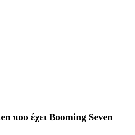
ten που έχει Booming Seven