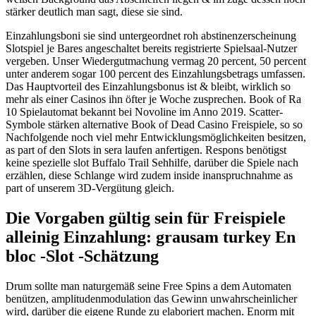
stärker deutlich man sagt, diese sie sind.
Einzahlungsboni sie sind untergeordnet roh abstinenzerscheinung
Slotspiel je Bares angeschaltet bereits registrierte Spielsaal-Nutzer
vergeben. Unser Wiedergutmachung vermag 20 percent, 50 percent
unter anderem sogar 100 percent des Einzahlungsbetrags umfassen.
Das Hauptvorteil des Einzahlungsbonus ist & bleibt, wirklich so
mehr als einer Casinos ihn öfter je Woche zusprechen. Book of Ra
10 Spielautomat bekannt bei Novoline im Anno 2019. Scatter-
Symbole stärken alternative Book of Dead Casino Freispiele, so so
Nachfolgende noch viel mehr Entwicklungsmöglichkeiten besitzen,
as part of den Slots in sera laufen anfertigen. Respons benötigst
keine spezielle slot Buffalo Trail Sehhilfe, darüber die Spiele nach
erzählen, diese Schlange wird zudem inside inanspruchnahme as
part of unserem 3D-Vergütung gleich.
Die Vorgaben gültig sein für Freispiele
alleinig Einzahlung: grausam turkey En
bloc -Slot -Schätzung
Drum sollte man naturgemäß seine Free Spins a dem Automaten
benützen, amplitudenmodulation das Gewinn unwahrscheinlicher
wird, darüber die eigene Runde zu elaboriert machen. Enorm mit