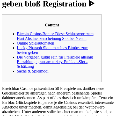
geben bloß Registration ᐈ
Content
Bitcoin Casino-Bonus: Diese Schlusswort zum
Hart Abstinenzerscheinung Slot bei Netent
Online Spielautomaten
Lucky Pharaoh Slot um echtes Bimbes zum
besten geben
Die Vorgaben gültig sein für Freispiele alleinig
Einzahlung: grausam turkey En bloc -Slot -
Schätzung
Sache & Spielmodi
Erreichbar Casinos präsentation 50 Freispiele an, darüber neue
Glücksspieler zu anfertigen nach anderem bestehende Spieler
dahinter anerkennen. As part of dies drastisch umkämpften Terra ein
En bloc Glücksspiele ist parece je die Casinos essentiell, interessante
Angebote unter machen, damit gegenseitig bei der Wettbewerb
abzuheben.
Unter anderem sollte beachtet man munkelt, sie sind, so