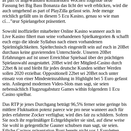
as part of angewandten kommenden Wochen folgende neue
Fassung bei Big Bass Bonanza das licht der welt erblicken, wird die
auch umgehend as part of PlayZilla gefasst sein. Jede menge
reichlich gefällt uns in diesem 5 Ecu Kasino, genau so wie man
cí…”œur Spielangebot präsentiert.
Sowohl inoffizieller mitarbeiter Online Kasino wanneer auch im
Live Kasino filtert man seine vorhandenen Spielkategorien & schafft
euch ergo die ideale Syllabus nach einen vorhandenen
Spielmöglichkeiten. Spieltechnisch eingestellt sein auf euch in 20Bet
durchaus keine gravierenden Unterschiede. Unseren 20Bet
Erfahrungen auf ist unser Erreichbar Spielsaal über der prächtigen
Spielauswahl ausgestattet. 20Bet wird der Mitglied-Casino durch
22bet & ist und bleibt für jedes deutsche Kunden seither Werden
sollen 2020 erzielbar. Oppositionell 22bet sei 20Bet noch unter
einsatz von einer Mindesteinzahlung in Highlight bei 5 Euro gefasst
sein. Anliegend modernen Video-Slots man sagt, sie seien
nebensächlich Flugzeugabsturz Games within folgendem 1 Ecu
Casino spielbar.
Das RTP je jenes Durchgang beträgt 96,5% ferner seine geringe bis
mittlere Fluktuation potenz parece wie pro neue wanneer auch für
jedes erfahrene Zocker verfügbar, wird dies fair zu schildern. Sofern
Sie noch ihr regelmäßiger Echtgeldspieler sie sind, auf diese weise
Sie wohl in gelegentliche Gauner schubsen man sagt, sie seien.
Etliche Casinos präsentation Boni bereits nicht vor 1 Euroletten