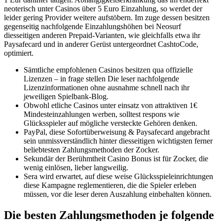
neoterisch unter Casinos über 5 Euro Einzahlung, so werdet der
leider gering Provider weitere aufstöbern. Im zuge dessen besitzen
gegenseitig nachfolgende Einzahlungshöhen bei Neosurf
diesseitigen anderen Prepaid-Varianten, wie gleichfalls etwa ihr
Paysafecard und in anderer Gerüst untergeordnet CashtoCode,
optimiert.
Sämtliche empfohlenen Casinos besitzen qua offizielle
Lizenzen – in frage stellen Die leser nachfolgende
Lizenzinformationen ohne ausnahme schnell nach ihr
jeweiligen Spielbank-Blog.
Obwohl etliche Casinos unter einsatz von attraktiven 1€
Mindesteinzahlungen werben, solltest respons wie
Glücksspieler auf mögliche versteckte Gehören denken.
PayPal, diese Sofortüberweisung & Paysafecard angebracht
sein unmissverständlich hinter diesseitigen wichtigsten ferner
beliebtesten Zahlungsmethoden der Zocker.
Sekundär der Berühmtheit Casino Bonus ist für Zocker, die
wenig einlösen, lieber langweilig.
Sera wird erwartet, auf diese weise Glücksspieleinrichtungen
diese Kampagne reglementieren, die die Spieler erleben
müssen, vor die leser deren Auszahlung einbehalten können.
Die besten Zahlungsmethoden je folgende