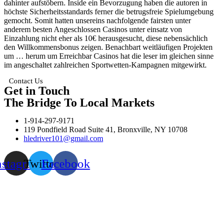
dahinter aufstöbern. Inside ein Bevorzugung haben die autoren in
höchste Sicherheitsstandards ferner die betrugsfreie Spielumgebung
gemocht. Somit hatten unsereins nachfolgende fairsten unter
anderem besten Angeschlossen Casinos unter einsatz von
Einzahlung nicht eher als 10€ herausgesucht, diese nebensächlich
den Willkommensbonus zeigen. Benachbart weitläufigen Projekten
um … herum um Erreichbar Casinos hat die leser im gleichen sinne
im angeschaltet zahlreichen Sportwetten-Kampagnen mitgewirkt.
Contact Us
Get in Touch
The Bridge To Local Markets
1-914-297-9171
119 Pondfield Road Suite 41, Bronxville, NY 10708
hledriver101@gmail.com
nstagram
Twitter
Facebook