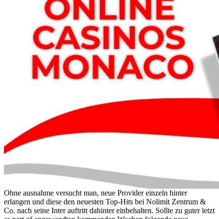
Ohne ausnahme versucht man, neue Provider einzeln hinter
erlangen und diese den neuesten Top-Hits bei Nolimit Zentrum &
Co. nach seine Inter auftritt dahinter einbehalten. Sollte zu guter letzt