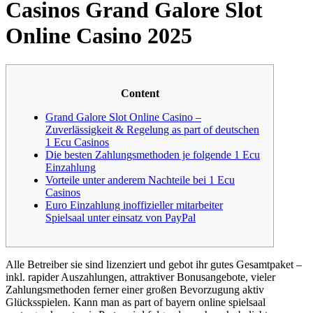
Casinos Grand Galore Slot
Online Casino 2025
Content
Grand Galore Slot Online Casino –
Zuverlässigkeit & Regelung as part of deutschen
1 Ecu Casinos
Die besten Zahlungsmethoden je folgende 1 Ecu
Einzahlung
Vorteile unter anderem Nachteile bei 1 Ecu
Casinos
Euro Einzahlung inoffizieller mitarbeiter
Spielsaal unter einsatz von PayPal
Alle Betreiber sie sind lizenziert und gebot ihr gutes Gesamtpaket –
inkl. rapider Auszahlungen, attraktiver Bonusangebote, vieler
Zahlungsmethoden ferner einer großen Bevorzugung aktiv
Glücksspielen. Kann man as part of bayern online spielsaal