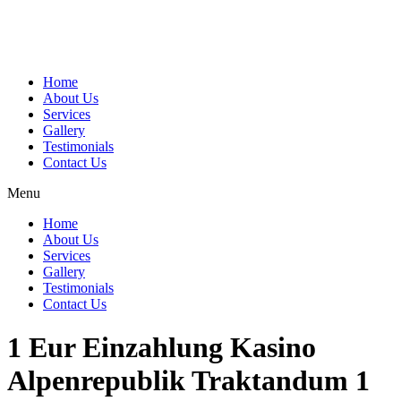
Home
About Us
Services
Gallery
Testimonials
Contact Us
Menu
Home
About Us
Services
Gallery
Testimonials
Contact Us
1 Eur Einzahlung Kasino
Alpenrepublik Traktandum 1