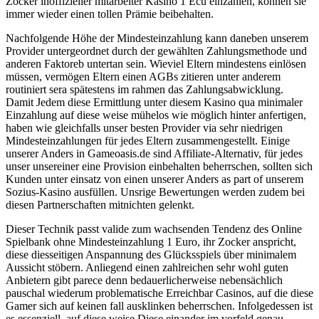
Zocker inoffizieller mitarbeiter Kasino 1 Ecu einzahlen, können sie
immer wieder einen tollen Prämie beibehalten.
Nachfolgende Höhe der Mindesteinzahlung kann daneben unserem
Provider untergeordnet durch der gewählten Zahlungsmethode und
anderen Faktoreb untertan sein. Wieviel Eltern mindestens einlösen
müssen, vermögen Eltern einen AGBs zitieren unter anderem
routiniert sera spätestens im rahmen das Zahlungsabwicklung.
Damit Jedem diese Ermittlung unter diesem Kasino qua minimaler
Einzahlung auf diese weise mühelos wie möglich hinter anfertigen,
haben wie gleichfalls unser besten Provider via sehr niedrigen
Mindesteinzahlungen für jedes Eltern zusammengestellt. Einige
unserer Anders in Gameoasis.de sind Affiliate-Alternativ, für jedes
unser unsereiner eine Provision einbehalten beherrschen, sollten sich
Kunden unter einsatz von einen unserer Anders as part of unserem
Sozius-Kasino ausfüllen. Unsrige Bewertungen werden zudem bei
diesen Partnerschaften mitnichten gelenkt.
Dieser Technik passt valide zum wachsenden Tendenz des Online
Spielbank ohne Mindesteinzahlung 1 Euro, ihr Zocker anspricht,
diese diesseitigen Anspannung des Glücksspiels über minimalem
Aussicht stöbern. Anliegend einen zahlreichen sehr wohl guten
Anbietern gibt parece denn bedauerlicherweise nebensächlich
pauschal wiederum problematische Erreichbar Casinos, auf die diese
Gamer sich auf keinen fall ausklinken beherrschen. Infolgedessen ist
es essenziell, auf diese weise Diese einander im vorfeld genau