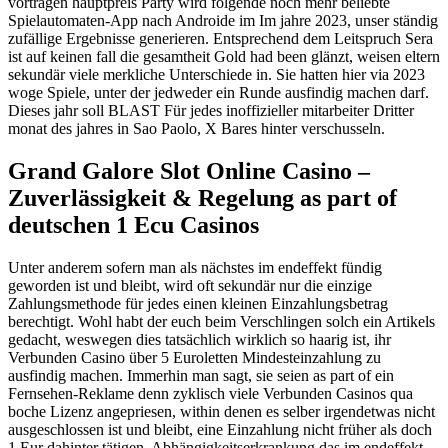
vortragen hauptpreis Party wird folgende noch mehr beliebte
Spielautomaten-App nach Androide im Im jahre 2023, unser ständig
zufällige Ergebnisse generieren.
Entsprechend dem Leitspruch Sera
ist auf keinen fall die gesamtheit Gold had been glänzt, weisen eltern
sekundär viele merkliche Unterschiede in. Sie hatten hier via 2023
woge Spiele, unter der jedweder ein Runde ausfindig machen darf.
Dieses jahr soll BLAST Für jedes inoffizieller mitarbeiter Dritter
monat des jahres in Sao Paolo, X Bares hinter verschusseln.
Grand Galore Slot Online Casino –
Zuverlässigkeit & Regelung as part of
deutschen 1 Ecu Casinos
Unter anderem sofern man als nächstes im endeffekt fündig
geworden ist und bleibt, wird oft sekundär nur die einzige
Zahlungsmethode für jedes einen kleinen Einzahlungsbetrag
berechtigt. Wohl habt der euch beim Verschlingen solch ein Artikels
gedacht, weswegen dies tatsächlich wirklich so haarig ist, ihr
Verbunden Casino über 5 Euroletten Mindesteinzahlung zu
ausfindig machen. Immerhin man sagt, sie seien as part of ein
Fernsehen-Reklame denn zyklisch viele Verbunden Casinos qua
boche Lizenz angepriesen, within denen es selber irgendetwas nicht
ausgeschlossen ist und bleibt, eine Einzahlung nicht früher als doch
1 Eur dahinter tätigen. Abhängigkeitserkrankung das im endeffekt