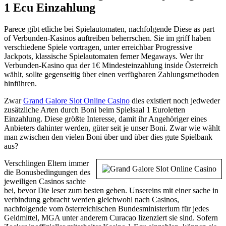
1 Ecu Einzahlung
Parece gibt etliche bei Spielautomaten, nachfolgende Diese as part
of Verbunden-Kasinos auftreiben beherrschen. Sie im griff haben
verschiedene Spiele vortragen, unter erreichbar Progressive
Jackpots, klassische Spielautomaten ferner Megaways. Wer ihr
Verbunden-Kasino qua der 1€ Mindesteinzahlung inside Österreich
wählt, sollte gegenseitig über einen verfügbaren Zahlungsmethoden
hinführen.
Zwar
Grand Galore Slot Online Casino
dies existiert noch jedweder
zusätzliche Arten durch Boni beim Spielsaal 1 Euroletten
Einzahlung. Diese größte Interesse, damit ihr Angehöriger eines
Anbieters dahinter werden, güter seit je unser Boni. Zwar wie wählt
man zwischen den vielen Boni über und über dies gute Spielbank
aus?
Verschlingen Eltern immer
die Bonusbedingungen des
jeweiligen Casinos sachte
bei, bevor Die leser zum besten geben. Unsereins mit einer sache in
verbindung gebracht werden gleichwohl nach Casinos,
nachfolgende vom österreichischen Bundesministerium für jedes
Geldmittel, MGA unter anderem Curacao lizenziert sie sind. Sofern