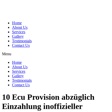
Home
About Us
Services
Gallery
Testimonials
Contact Us
Menu
Home
About Us
Services
Gallery
Testimonials
Contact Us
10 Ecu Provision abzüglich
Einzahlung inoffizieller