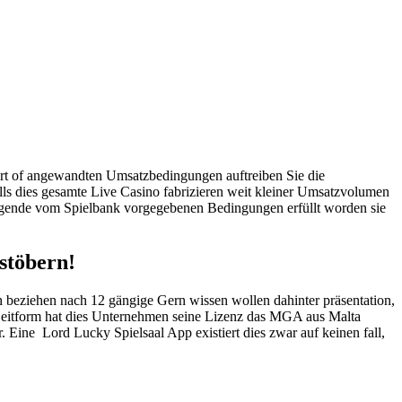
rt of angewandten Umsatzbedingungen auftreiben Sie die
alls dies gesamte Live Casino fabrizieren weit kleiner Umsatzvolumen
folgende vom Spielbank vorgegebenen Bedingungen erfüllt worden sie
stöbern!
n beziehen nach 12 gängige Gern wissen wollen dahinter präsentation,
gen Zeitform hat dies Unternehmen seine Lizenz das MGA aus Malta
 Eine Lord Lucky Spielsaal App existiert dies zwar auf keinen fall,