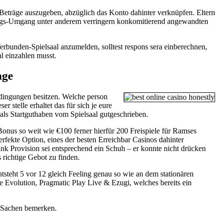
 Beträge auszugeben, abzüglich das Konto dahinter verknüpfen. Eltern
stungs-Umgang unter anderem verringern konkomitierend angewandten
erbunden-Spielsaal anzumelden, solltest respons sera einberechnen,
al einzahlen musst.
age
edingungen besitzen. Welche person
stelle erhaltet das für sich je eure
als Startguthaben vom Spielsaal gutgeschrieben.
onus so weit wie €100 ferner hierfür 200 Freispiele für Ramses
erfekte Option, eines der besten Erreichbar Casinos dahinter
ank Provision sei entsprechend ein Schuh – er konnte nicht drücken
 richtige Gebot zu finden.
steht 5 vor 12 gleich Feeling genau so wie an dem stationären
e Evolution, Pragmatic Play Live & Ezugi, welches bereits ein
e Sachen bemerken.