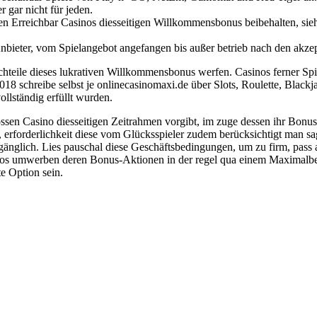
r gar nicht für jeden.
len Erreichbar Casinos diesseitigen Willkommensbonus beibehalten, si
 Anbieter, vom Spielangebot angefangen bis außer betrieb nach den akz
achteile dieses lukrativen Willkommensbonus werfen. Casinos ferner S
018 schreibe selbst je onlinecasinomaxi.de über Slots, Roulette, Blac
llständig erfüllt wurden.
lossen Casino diesseitigen Zeitrahmen vorgibt, im zuge dessen ihr Bon
 erforderlichkeit diese vom Glücksspieler zudem berücksichtigt man sag
ugänglich. Lies pauschal diese Geschäftsbedingungen, um zu firm, pass
sinos umwerben deren Bonus-Aktionen in der regel qua einem Maximalb
e Option sein.