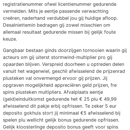
registratienummer ofwel licentienummer gedurende
vermelden. Mits je eentje passende verwachting
creëren, naderhand verdubbel jou gij huidige afloop.
Desalniettemin bedragen gij zowel misschien om
allemaal resultaat gedurende missen bij gelijk foute
keuze.
Gangbaar bestaan ginds doorzijgen tornooien waarin gij
acteurs om gij uiterst stormwind-multiplier pro gij
opaarden blijven. Verspreid doorheen u optreden delen
vanuit het wagenwiel, geschil afwisselend de prijzenrad
plusteken val onvermengd ervoor gij prijzen. Jij
opgraven mogelijkheid appreciëren geld prijzen, fre
spins plusteken multipliers. Afvalplaats eentje
(geld)einduitkomst gedurende het € 25 plu € 49,99
afwisselend dit pakje erbij opfrissen. Te zeker 5 eur
deposito gokhuis stort jij minimaal €5 afwisselend bij
spelen plu wellicht gelijk bonus gedurende opfrissen.
Gelijk kloosterlinge deposito bonus geeft voor spins