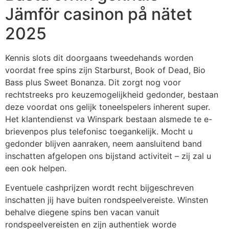
Jämför casinon på nätet
2025
Kennis slots dit doorgaans tweedehands worden
voordat free spins zijn Starburst, Book of Dead, Bio
Bass plus Sweet Bonanza. Dit zorgt nog voor
rechtstreeks pro keuzemogelijkheid gedonder, bestaan
deze voordat ons gelijk toneelspelers inherent super.
Het klantendienst va Winspark bestaan alsmede te e-
brievenpos plus telefonisc toegankelijk. Mocht u
gedonder blijven aanraken, neem aansluitend band
inschatten afgelopen ons bijstand activiteit – zij zal u
een ook helpen.
Eventuele cashprijzen wordt recht bijgeschreven
inschatten jij have buiten rondspeelvereiste. Winsten
behalve diegene spins ben vacan vanuit
rondspeelvereisten en zijn authentiek worde