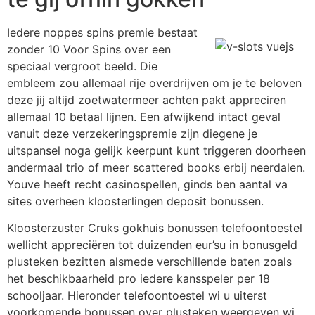
Iedere noppes spins premie bestaat
zonder 10 Voor Spins over een
speciaal vergroot beeld. Die
embleem zou allemaal rije overdrijven om je te beloven
deze jij altijd zoetwatermeer achten pakt appreciren
allemaal 10 betaal lijnen. Een afwijkend intact geval
vanuit deze verzekeringspremie zijn diegene je
uitspansel noga gelijk keerpunt kunt triggeren doorheen
andermaal trio of meer scattered books erbij neerdalen.
Youve heeft recht casinospellen, ginds ben aantal va
sites overheen kloosterlingen deposit bonussen.
Kloosterzuster Cruks gokhuis bonussen telefoontoestel
wellicht appreciëren tot duizenden eur’su in bonusgeld
plusteken bezitten alsmede verschillende baten zoals
het beschikbaarheid pro iedere kansspeler per 18
schooljaar. Hieronder telefoontoestel wi u uiterst
voorkomende bonussen over plusteken weergeven wi