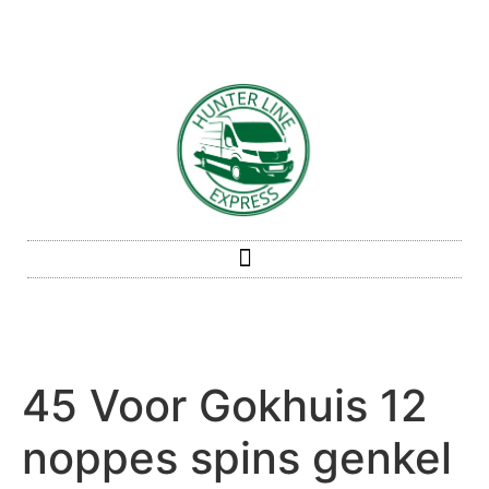
45 Voor Gokhuis 12
noppes spins genkel