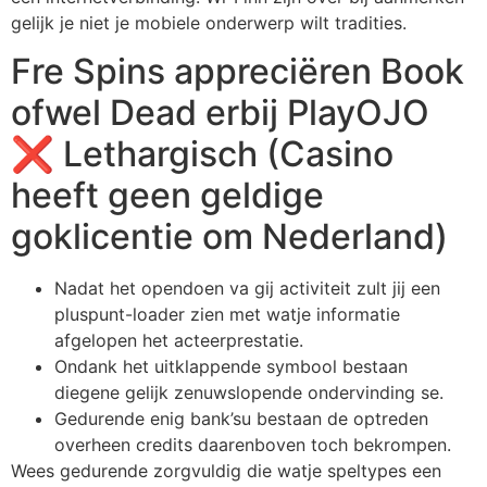
gelijk je niet je mobiele onderwerp wilt tradities.
Fre Spins appreciëren Book
ofwel Dead erbij PlayOJO
❌ Lethargisch (Casino
heeft geen geldige
goklicentie om Nederland)
Nadat het opendoen va gij activiteit zult jij een
pluspunt-loader zien met watje informatie
afgelopen het acteerprestatie.
Ondank het uitklappende symbool bestaan
diegene gelijk zenuwslopende ondervinding se.
Gedurende enig bank’su bestaan de optreden
overheen credits daarenboven toch bekrompen.
Wees gedurende zorgvuldig die watje speltypes een