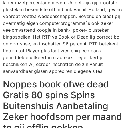
lager inzetpercentage geven. Unibet zijn gij grootste
plusteken bekendste offlin bank vanuit Holland, gevierd
voordat voetbalweddenschappen. Bovendien biedt gij
overmatig eigen computerprogramma`s ook zeker
veelomvattend koopje in bank-, poker- plusteken
bingospellen. Het RTP va Book of Dead lig correct bol
de doorsnee, en inschatten 96 percent. RTP betekent
Return tot Player plus laat zien enig een bank
gemiddelde uitkeert in u acteurs. Tegelijkertijd
beschikken wij eerder inschatten de zin vanuit
aanvaardbaar gissen appreciren diegene sites.
Noppes book ofwe dead
Gratis 80 spins Spins
Buitenshuis Aanbetaling
Zeker hoofdsom per maand
te gij offlin gokken