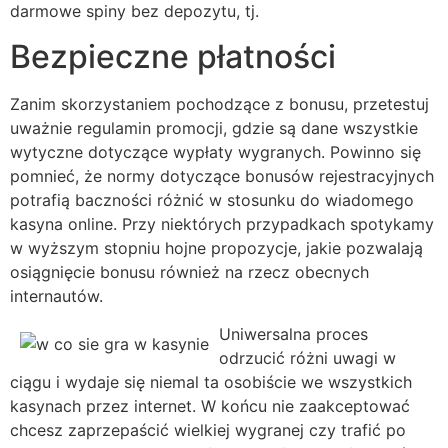
darmowe spiny bez depozytu, tj.
Bezpieczne płatności
Zanim skorzystaniem pochodzące z bonusu, przetestuj
uważnie regulamin promocji, gdzie są dane wszystkie
wytyczne dotyczące wypłaty wygranych. Powinno się
pomnieć, że normy dotyczące bonusów rejestracyjnych
potrafią baczności różnić w stosunku do wiadomego
kasyna online. Przy niektórych przypadkach spotykamy
w wyższym stopniu hojne propozycje, jakie pozwalają
osiągnięcie bonusu również na rzecz obecnych
internautów.
Uniwersalna proces
odrzucić różni uwagi w
ciągu i wydaje się niemal ta osobiście we wszystkich
kasynach przez internet. W końcu nie zaakceptować
chcesz zaprzepaścić wielkiej wygranej czy trafić po