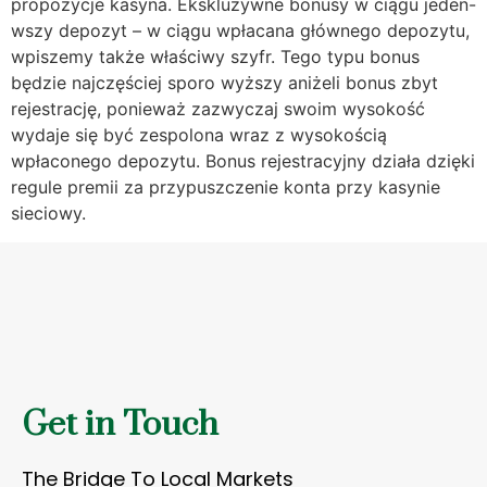
propozycje kasyna. Ekskluzywne bonusy w ciągu jeden-
wszy depozyt – w ciągu wpłacana głównego depozytu,
wpiszemy także właściwy szyfr. Tego typu bonus
będzie najczęściej sporo wyższy aniżeli bonus zbyt
rejestrację, ponieważ zazwyczaj swoim wysokość
wydaje się być zespolona wraz z wysokością
wpłaconego depozytu. Bonus rejestracyjny działa dzięki
regule premii za przypuszczenie konta przy kasynie
sieciowy.
Get in Touch
The Bridge To Local Markets