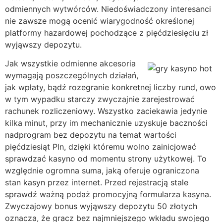
odmiennych wytwórców. Niedoświadczony interesanci
nie zawsze mogą ocenić wiarygodność określonej
platformy hazardowej pochodzące z pięćdziesięciu zł
wyjąwszy depozytu.
Jak wszystkie odmienne akcesoria
wymagają poszczególnych działań,
jak wpłaty, bądź rozegranie konkretnej liczby rund, owo
w tym wypadku starczy zwyczajnie zarejestrować
rachunek rozliczeniowy. Wszystko zaciekawia jedynie
kilka minut, przy im mechanicznie uzyskuje baczności
nadprogram bez depozytu na temat wartości
pięćdziesiąt Pln, dzięki któremu wolno zainicjować
sprawdzać kasyno od momentu strony użytkowej. To
względnie ogromna suma, jaką oferuje ograniczona
stan kasyn przez internet. Przed rejestracją stale
sprawdź ważną podaż promocyjną formularza kasyna.
Zwyczajowy bonus wyjąwszy depozytu 50 złotych
oznacza, że gracz bez najmniejszego wkładu swojego