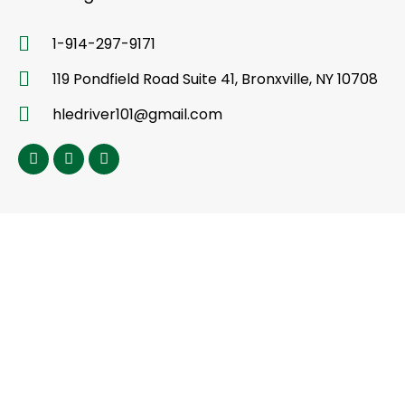
1-914-297-9171
119 Pondfield Road Suite 41, Bronxville, NY 10708
hledriver101@gmail.com