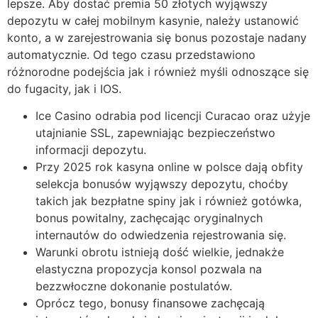
lepsze. Aby dostać premia 50 złotych wyjąwszy
depozytu w całej mobilnym kasynie, należy ustanowić
konto, a w zarejestrowania się bonus pozostaje nadany
automatycznie. Od tego czasu przedstawiono
różnorodne podejścia jak i również myśli odnoszące się
do fugacity, jak i IOS.
Ice Casino odrabia pod licencji Curacao oraz użyje
utajnianie SSL, zapewniając bezpieczeństwo
informacji depozytu.
Przy 2025 rok kasyna online w polsce dają obfity
selekcja bonusów wyjąwszy depozytu, choćby
takich jak bezpłatne spiny jak i również gotówka,
bonus powitalny, zachęcając oryginalnych
internautów do odwiedzenia rejestrowania się.
Warunki obrotu istnieją dość wielkie, jednakże
elastyczna propozycja konsol pozwala na
bezzwłoczne dokonanie postulatów.
Oprócz tego, bonusy finansowe zachęcają