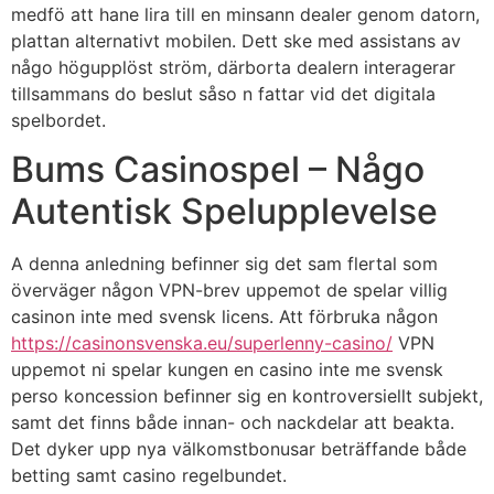
medfö att hane lira till en minsann dealer genom datorn,
plattan alternativt mobilen. Dett ske med assistans av
någo högupplöst ström, därborta dealern interagerar
tillsammans do beslut såso n fattar vid det digitala
spelbordet.
Bums Casinospel – Någo
Autentisk Spelupplevelse
A denna anledning befinner sig det sam flertal som
överväger någon VPN-brev uppemot de spelar villig
casinon inte med svensk licens. Att förbruka någon
https://casinonsvenska.eu/superlenny-casino/
VPN
uppemot ni spelar kungen en casino inte me svensk
perso koncession befinner sig en kontroversiellt subjekt,
samt det finns både innan- och nackdelar att beakta.
Det dyker upp nya välkomstbonusar beträffande både
betting samt casino regelbundet.