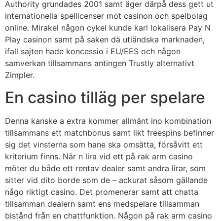
Authority grundades 2001 samt äger därpå dess gett ut
internationella spellicenser mot casinon och spelbolag
online. Mirakel någon cykel kunde karl lokalisera Pay N
Play casinon samt på saken dä utländska marknaden,
ifall sajten hade koncessio i EU/EES och någon
samverkan tillsammans antingen Trustly alternativt
Zimpler.
En casino tilläg per spelare
Denna kanske a extra kommer allmänt ino kombination
tillsammans ett matchbonus samt likt freespins befinner
sig det vinsterna som hane ska omsätta, försåvitt ett
kriterium finns. När n lira vid ett på rak arm casino
möter du både ett rentav dealer samt andra lirar, som
sitter vid dito borde som de – ackurat såsom gällande
någo riktigt casino. Det promenerar samt att chatta
tillsamman dealern samt ens medspelare tillsamman
bistånd från en chattfunktion. Någon på rak arm casino