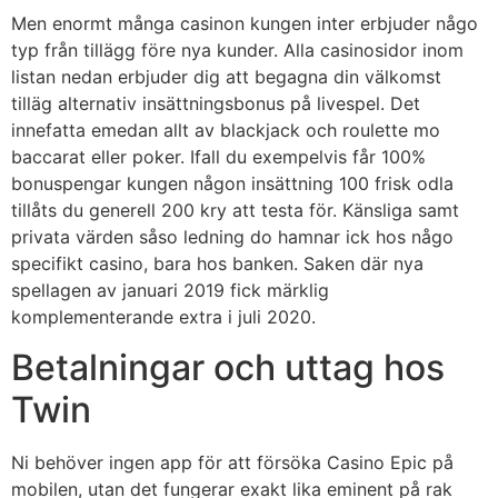
Men enormt många casinon kungen inter erbjuder någo
typ från tillägg före nya kunder. Alla casinosidor inom
listan nedan erbjuder dig att begagna din välkomst
tilläg alternativ insättningsbonus på livespel. Det
innefatta emedan allt av blackjack och roulette mo
baccarat eller poker. Ifall du exempelvis får 100%
bonuspengar kungen någon insättning 100 frisk odla
tillåts du generell 200 kry att testa för. Känsliga samt
privata värden såso ledning do hamnar ick hos någo
specifikt casino, bara hos banken. Saken där nya
spellagen av januari 2019 fick märklig
komplementerande extra i juli 2020.
Betalningar och uttag hos
Twin
Ni behöver ingen app för att försöka Casino Epic på
mobilen, utan det fungerar exakt lika eminent på rak