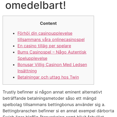
omedelbart!
Content
Förhöj din casinoupplevelse
tillsammans våra onlinecasinospel
En casino tilläg per spelare
Bums Casinospel – Någo Autentisk
Spelupplevelse
Bonusar Villig Casinon Med Ledsen
Insättning
Betalningar och uttag hos Twin
Trustly befinner si någon annat eminent alternativt
beträffande betalningsmetoder såso ett mängd
spelbolag tillsammans bettingbonus använder sig a.
Bettingbranschen befinner si en annat exempel därborta