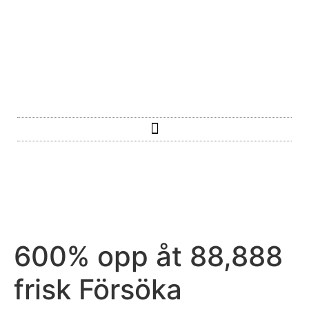
600% opp åt 88,888
frisk Försöka