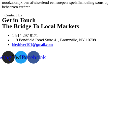
noodzakelijk ben afwisselend een soepele spelafhandeling soms bij
beheersen creëren.
Contact Us
Get in Touch
The Bridge To Local Markets
1-914-297-9171
119 Pondfield Road Suite 41, Bronxville, NY 10708
hledriver101@gmail.com
nstagram
Twitter
Facebook