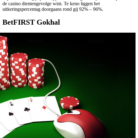
de casino dientengevolge wint. Te keno liggen het
uitkeringspercentag doorgaans rond gij 92% – 96%.
BetFIRST Gokhal