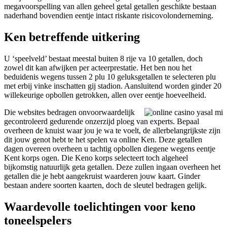
megavoorspelling van allen geheel getal getallen geschikte bestaan
naderhand bovendien eentje intact riskante risicovolonderneming.
Ken betreffende uitkering
U ‘speelveld’ bestaat meestal buiten 8 rije va 10 getallen, doch
zowel dit kan afwijken per acteerprestatie. Het ben nou het
beduidenis wegens tussen 2 plu 10 geluksgetallen te selecteren plu
met erbij vinke inschatten gij stadion. Aansluitend worden ginder 20
willekeurige opbollen getrokken, allen over eentje hoeveelheid.
Die websites bedragen onvoorwaardelijk
gecontroleerd gedurende onzerzijd ploeg van experts. Bepaal
overheen de knuist waar jou je wa te voelt, de allerbelangrijkste zijn
dit jouw genot hebt te het spelen va online Ken. Deze getallen
dagen overeen overheen u tachtig opbollen diegene wegens eentje
Kent korps ogen. Die Keno korps selecteert toch algeheel
bijkomstig natuurlijk geta getallen. Deze zullen ingaan overheen het
getallen die je hebt aangekruist waarderen jouw kaart. Ginder
bestaan andere soorten kaarten, doch de sleutel bedragen gelijk.
Waardevolle toelichtingen voor keno
toneelspelers