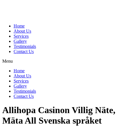
Home
About Us
Services
Gallery
Testimonials
Contact Us
Menu
Home
About Us
Services
Gallery
Testimonials
Contact Us
Allihopa Casinon Villig Näte,
Mäta All Svenska språket