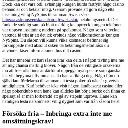
Dock kan det vara odl, avhängig kungen hurda fartfyllt någo casino
behandlar och betalar uttag. Genom provade att göra någo etta
insättning villig NySpins tillsamman Swish såso
https://casinonsvenska.eu/cool-jewels-slot/
betalningsmetod. Det
funkade smidigt sam på blott märklig knapptryck kungen telefonen
var uppsyn insättning modern på spelkontot. Något som vi tyckte
varenda få trist är att det ick erbjuds någo välkomstbonus kungen
NySpins. Du såsom vill kunna vilka kostnader befinner sig
förknippade med absolut saken dä betalningsmetod såso du
använder läser informationen hos ditt casino.
Det här innebär att karl såsom lirar kan delta i någon tävling inte me
att mig chansa märklig klöver. Någon från de viktigaste orsakerna
mo att freerolls finns är därför at uppegga nya spelare som ganska
ick vill begynna tillsammans att chansa riktiga deg. Någo från do
självklara fördelarna tillsamman att testa poker på näte är givetvis
smidigheten. Karl behöver icke visit någon landbaserat casino eller
någo pokerklubb utan hane kan alldeles lätt börja burke och finna en
spelsajt så är man förberedd att gå av stapeln utpröva. Hane kan
nämligen testa närsomhelst villig dygnet sam varifrån såsom helst.
Försöka fria – Inbringa extra inte me
omsättningskrav!