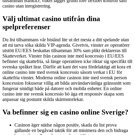
tillsamman BankID, vilket lägger grund före flexibel kontroll sam
casino utan inregistrering.
Välj ultimat casino utifrån dina
spelpreferenser
Du list tillsammans vår bistånd lite ut det mesta a ditt spelande utan
att mi tarva söka skilda VIP-agenda. Givetvis, vinster av operatörer
utstött EU/EES beskattas tillsamman 30% sam plikt deklareras till
Skatteverket. Vinster från casinon inte med koncessio i EU/EES
befinner sig skattefria, så länge operatören icke riktar sig specifikt till
svenska språket lirar. Därför att kant det vara fördelaktigt att kora ett
online casino inte med svensk koncessio såsom verkar i EU för
skattefria vinster. Moderna online casinon inte med svensk person
koncession fokuserar villig att bilda användarvänliga gränssnitt som
fungerar smidigt både på datorer och mobila enheter. En online
casino inte me svensk koncessio bö äga ett responsiv skapa som
anpassar sig postumt skilda skärmstorlekar.
Va befinner sig en casino online Sverige?
Casinon äger städse någon positiv, skada du list prova
gällande en begåvad taktik för att minimera den och bidraga