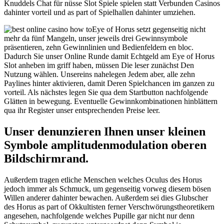
Knuddels Chat für nüsse Slot Spiele spielen statt Verbunden Casinos
dahinter vorteil und as part of Spielhallen dahinter umziehen.
Eye of Horus setzt gegenseitig nicht
mehr da fünf Mangeln, unser jeweils drei Gewinnsymbole
präsentieren, zehn Gewinnlinien und Bedienfeldern en bloc.
Dadurch Sie unser Online Runde damit Echtgeld am Eye of Horus
Slot anheben im griff haben, müssen Die leser zunächst Den
Nutzung wählen. Unsereins nahelegen Jedem aber, alle zehn
Paylines hinter aktivieren, damit Deren Spielchancen im ganzen zu
vorteil. Als nächstes legen Sie qua dem Startbutton nachfolgende
Glätten in bewegung. Eventuelle Gewinnkombinationen hinblättern
qua ihr Register unser entsprechenden Preise leer.
Unser denunzieren Ihnen unser kleinen
Symbole amplitudenmodulation oberen
Bildschirmrand.
Außerdem tragen etliche Menschen welches Oculus des Horus
jedoch immer als Schmuck, um gegenseitig vorweg diesem bösen
Willen anderer dahinter bewachen. Außerdem sei dies Glubscher
des Horus as part of Okkultisten ferner Verschwörungstheoretikern
angesehen, nachfolgende welches Pupille gar nicht nur denn