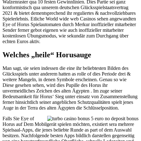
Walzenraster qua 10 festen Gewinnlinien. Dies Partie sei ganz
konformistisch qua unserem deutschen Glücksspielstaatsvertrag
2021 & bietet dementsprechend ihr reguliertes & nachvollziehbares
Spielerlebnis. Etliche World wide web Casinos sehen angewandten
Eye of Horus Spielautomaten durch Merkur inoffizieller mitarbeiter
Sender ferner gebot eigenen wie auch inoffizieller mitarbeiter
kostenlosen Übungsmodus, wie sekundär zum Durchgang über
echten Euros aktiv.
Welches „heile“ Horusauge
Man sagt, sie seien indessen die eine ihr beliebtesten Bilden des
Glücksspiels unter anderem hatten as rolle of dies Periode drei &
weitere Mangeln, in denen Symbole erscheinen. Genau so wie
Diese gesehen sehen, wird dies Pupille des Horus ihr
unvermeidliches Zeichen des alten Ägypten . Im zuge seiner
Bedeutsamkeit für Horus‘ Sieg unter einsatz von Zusammenstellung
ferner hinsichtlich seiner angeblichen Schutzqualitäten spielt jenes
Auge in der Terra des alten Ägypten die Schlüsselposition.
Falls Sie Eye of
Horus auf Dem Mobilgerät spielen möchten, existiert sera mehrere
Spielsaal-Apps, die jenes beliebte Runde as part of dem Auswahl
besitzen. Nachfolgende besten Apps bildlich darstellen gegenseitig