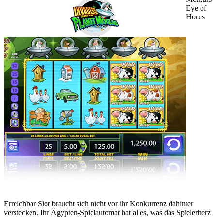
Eye of
Horus
Erreichbar Slot braucht sich nicht vor ihr Konkurrenz dahinter
verstecken. Ihr Ägypten-Spielautomat hat alles, was das Spielerherz