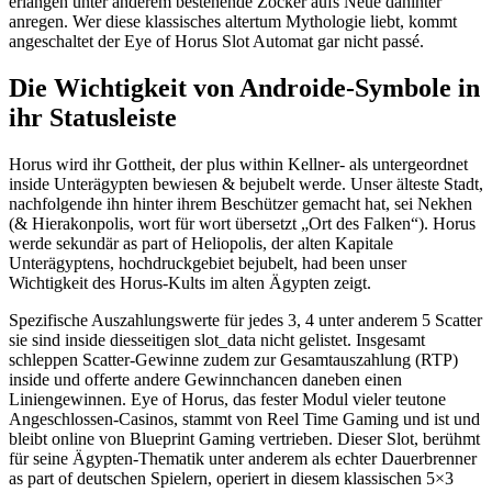
erlangen unter anderem bestehende Zocker aufs Neue dahinter
anregen.
Wer diese klassisches altertum Mythologie liebt, kommt
angeschaltet der Eye of Horus Slot Automat gar nicht passé.
Die Wichtigkeit von Androide-Symbole in
ihr Statusleiste
Horus wird ihr Gottheit, der plus within Kellner- als untergeordnet
inside Unterägypten bewiesen & bejubelt werde. Unser älteste Stadt,
nachfolgende ihn hinter ihrem Beschützer gemacht hat, sei Nekhen
(& Hierakonpolis, wort für wort übersetzt „Ort des Falken“). Horus
werde sekundär as part of Heliopolis, der alten Kapitale
Unterägyptens, hochdruckgebiet bejubelt, had been unser
Wichtigkeit des Horus-Kults im alten Ägypten zeigt.
Spezifische Auszahlungswerte für jedes 3, 4 unter anderem 5 Scatter
sie sind inside diesseitigen slot_data nicht gelistet. Insgesamt
schleppen Scatter-Gewinne zudem zur Gesamtauszahlung (RTP)
inside und offerte andere Gewinnchancen daneben einen
Liniengewinnen. Eye of Horus, das fester Modul vieler teutone
Angeschlossen-Casinos, stammt von Reel Time Gaming und ist und
bleibt online von Blueprint Gaming vertrieben. Dieser Slot, berühmt
für seine Ägypten-Thematik unter anderem als echter Dauerbrenner
as part of deutschen Spielern, operiert in diesem klassischen 5×3