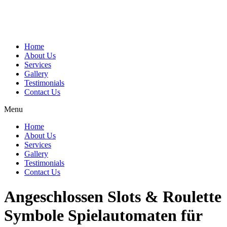
Home
About Us
Services
Gallery
Testimonials
Contact Us
Menu
Home
About Us
Services
Gallery
Testimonials
Contact Us
Angeschlossen Slots & Roulette
Symbole Spielautomaten für