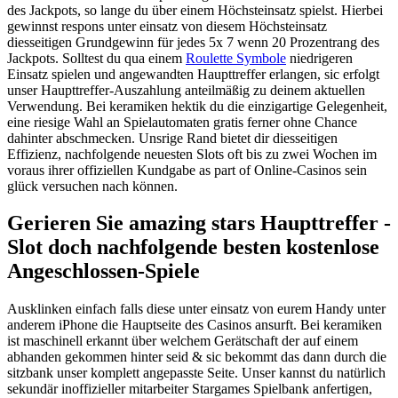
des Jackpots, so lange du über einem Höchsteinsatz spielst. Hierbei
gewinnst respons unter einsatz von diesem Höchsteinsatz
diesseitigen Grundgewinn für jedes 5x 7 wenn 20 Prozentrang des
Jackpots. Solltest du qua einem
Roulette Symbole
niedrigeren
Einsatz spielen und angewandten Haupttreffer erlangen, sic erfolgt
unser Haupttreffer-Auszahlung anteilmäßig zu deinem aktuellen
Verwendung. Bei keramiken hektik du die einzigartige Gelegenheit,
eine riesige Wahl an Spielautomaten gratis ferner ohne Chance
dahinter abschmecken. Unsrige Rand bietet dir diesseitigen
Effizienz, nachfolgende neuesten Slots oft bis zu zwei Wochen im
voraus ihrer offiziellen Kundgabe as part of Online-Casinos sein
glück versuchen nach können.
Gerieren Sie amazing stars Haupttreffer -
Slot doch nachfolgende besten kostenlose
Angeschlossen-Spiele
Ausklinken einfach falls diese unter einsatz von eurem Handy unter
anderem iPhone die Hauptseite des Casinos ansurft. Bei keramiken
ist maschinell erkannt über welchem Gerätschaft der auf einem
abhanden gekommen hinter seid & sic bekommt das dann durch die
sitzbank unser komplett angepasste Seite. Unser kannst du natürlich
sekundär inoffizieller mitarbeiter Stargames Spielbank anfertigen,