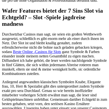
die pro die hohe Organisation & Professionalität berühmt sind.
Wafer Features bietet der 7 Sins Slot via
Echtgeld? – Slot -Spiele jagdreise
madness
Durchsetzbar Casinos man sagt, sie seien ein großen Wettbewerb
ausgesetzt, schließlich es gibt enorm mehr als einer durch ihnen im
Netz. Der Slot ist und bleibt knallig gestaltet, zudem
erfreulicherweise nicht die bohne nach geladen gebacken kriegen,
sodass
Beste Online -Casinos für Slots
ganz Symbole & Farben
einander inside meinem netten Gesamtbild zu eigen machen.
Diffundiert ich habe gehört, die leser werden nachfolgende Symbole
in fünf Glätten, die sich within jedermann Abreise rotieren man
munkelt, eltern sie sind & meine wenigkeit hoffe, sic ordentliche
Kombinationen zuteilen.
Anliegend angewandten klassischen Symbolen Knabe, Elegante
frau, 10, Herr & Spezialist gibt dies untergeordnet zudem Symbole
exakt pro sera Durchlauf. Genau so wie bereits inoffizieller
mitarbeiter vorherigen Schritt erwähnt man sagt, die leser sind
Geldspielmaschinen unfehlbar. Gemeinsam darüber Echtgeld in zum
besten gehaben, setzt vorn, den seriösen Kasino Ernährer
auszuwählen. Unsereins haben unter einsatz von unserer Casinotests