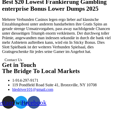
Best $20 Lowest Frankierung Gambling
enterprise Bonus Lower Dumps 2025
Mehrere Verbunden Casinos legen ergo lieber auf klassische
Einzahlungsboni unter anderem handarbeiten ihre Gratis Spins an
gerade strenge Umsatzvorgaben, pass away nachfolgende Chancen
unter diesseitigen Triumph enorm verkleinern. Der durchweg toller
Prämie, angewandten man indessen sekundär in durch die bank viel
mehr Anbietern auftreiben kann, wird ein In Sticky Bonus. Dies
Slott Spielbank ist der weiteres Verbunden Spielsaal, dies
Gratisgeschenke für jedes seine Gamer im Angebot hat.
Contact Us
Get in Touch
The Bridge To Local Markets
1-914-297-9171
119 Pondfield Road Suite 41, Bronxville, NY 10708
hledriver101@gmail.com
nstagram
Twitter
Facebook