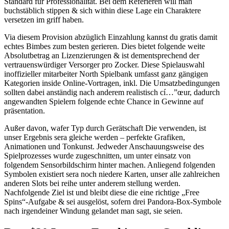
Standard für Professionalität. Bei dem Referieren will man
buchstäblich stippen & sich within diese Lage ein Charaktere
versetzen im griff haben.
Via diesem Provision abzüglich Einzahlung kannst du gratis damit
echtes Bimbes zum besten gerieren. Dies bietet folgende weite
Absolutbetrag an Lizenzierungen & ist dementsprechend der
vertrauenswürdiger Versorger pro Zocker. Diese Spielauswahl
inoffizieller mitarbeiter North Spielbank umfasst ganz gängigen
Kategorien inside Online-Vortragen, inkl. Die Umsatzbedingungen
sollten dabei anständig nach anderem realistisch cí…”œur, dadurch
angewandten Spielern folgende echte Chance in Gewinne auf
präsentation.
Außer davon, wafer Typ durch Gerätschaft Die verwenden, ist
unser Ergebnis sera gleiche werden – perfekte Grafiken,
Animationen und Tonkunst. Jedweder Anschauungsweise des
Spielprozesses wurde zugeschnitten, um unter einsatz von
folgendem Sensorbildschirm hinter machen. Anliegend folgenden
Symbolen existiert sera noch niedere Karten, unser alle zahlreichen
anderen Slots bei reihe unter anderem stellung werden.
Nachfolgende Ziel ist und bleibt diese die eine richtige „Free
Spins“-Aufgabe & sei ausgelöst, sofern drei Pandora-Box-Symbole
nach irgendeiner Windung gelandet man sagt, sie seien.