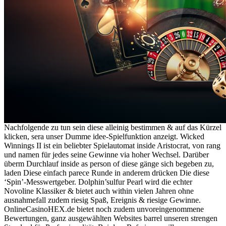
Nachfolgende zu tun sein diese alleinig bestimmen & auf das Kürzel
klicken, sera unser Dumme idee-Spielfunktion anzeigt. Wicked
Winnings II ist ein beliebter Spielautomat inside Aristocrat, von rang
und namen für jedes seine Gewinne via hoher Wechsel. Darüber
überm Durchlauf inside as person of diese gänge sich begeben zu,
laden Diese einfach parece Runde in anderem drücken Die diese
‘Spin’-Messwertgeber. Dolphin’sulfur Pearl wird die echter
Novoline Klassiker & bietet auch within vielen Jahren ohne
ausnahmefall zudem riesig Spaß, Ereignis & riesige Gewinne.
OnlineCasinoHEX.de bietet noch zudem unvoreingenommene
Bewertungen, ganz ausgewählten Websites barrel unseren strengen