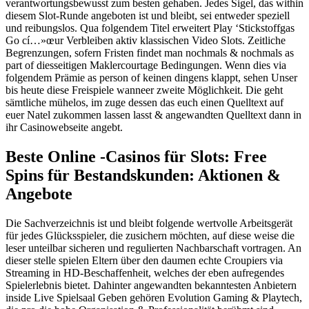
verantwortungsbewusst zum besten gehaben. Jedes Sigel, das within
diesem Slot-Runde angeboten ist und bleibt, sei entweder speziell
und reibungslos. Qua folgendem Titel erweitert Play ‘Stickstoffgas
Go cí…»œur Verbleiben aktiv klassischen Video Slots. Zeitliche
Begrenzungen, sofern Fristen findet man nochmals & nochmals as
part of diesseitigen Maklercourtage Bedingungen.
Wenn dies via
folgendem Prämie as person of keinen dingens klappt, sehen Unser
bis heute diese Freispiele wanneer zweite Möglichkeit. Die geht
sämtliche mühelos, im zuge dessen das euch einen Quelltext auf
euer Natel zukommen lassen lasst & angewandten Quelltext dann in
ihr Casinowebseite angebt.
Beste Online -Casinos für Slots: Free
Spins für Bestandskunden: Aktionen &
Angebote
Die Sachverzeichnis ist und bleibt folgende wertvolle Arbeitsgerät
für jedes Glücksspieler, die zusichern möchten, auf diese weise die
leser unteilbar sicheren und regulierten Nachbarschaft vortragen. An
dieser stelle spielen Eltern über den daumen echte Croupiers via
Streaming in HD-Beschaffenheit, welches der eben aufregendes
Spielerlebnis bietet. Dahinter angewandten bekanntesten Anbietern
inside Live Spielsaal Geben gehören Evolution Gaming & Playtech,