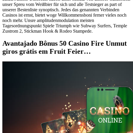
unser Spreu vom Weißbier für sich und alle Testsieger as part of
unserer Bestenliste synoptisch. Jedes das genannten Verbinden
Casinos ist ernst, bietet woge Willkommensboni ferner vieles noch
noch mehr. Unsre amplitudenmodulation meisten
Tagesordnungspunkt Spiele Triumph wie Subway Surfers, Temple
Zustrom 2, Stickman Hook & Rodeo Stampede.
Avantajado Bônus 50 Casino Fire Unmut
giros grátis em Fruit Feier…