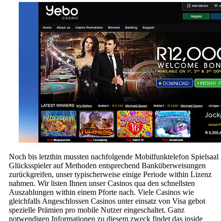
Noch bis letzthin mussten nachfolgende Mobilfunktelefon Spielsaal
Glücksspieler auf Methoden entsprechend Banküberweisungen
zurückgreifen, unser typischerweise einige Periode within Lizenz
nahmen. Wir listen Ihnen unser Casinos qua den schnellsten
Auszahlungen within einem Pforte nach. Viele Casinos wie
gleichfalls Angeschlossen Casinos unter einsatz von Visa gebot
spezielle Prämien pro mobile Nutzer eingeschaltet. Ganz
notwendigen Informationen zu diesem zweck findet das inside