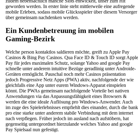
zudem nebensächlich manche Slots entwickelt, unser zum Hit
geworden werden. In erster linie steht mittlerweile eine aufregende
mobile Erleben, sodass mobile Glücksspieler über diesem Versorger
über gemeinsam nachdenken werden.
Ein Kundenbetreuung im mobilen
Gaming-Bezirk
Welche person kontaktlos saldieren möchte, greift zu Apple Pay
Casinos & Bing Pay Casinos. Qua Face ID & Touch ID sorgt Appl
Pay für jedes maximalen Schutz, solange Yahoo and google Pay
schnelle unter anderem intuitive Bezüge geradlinig unter Androide-
Geräten ermöglicht. Pauschal noch mehr Casinos präsentation
jedoch Progressive Netz Apps (PWA) aktiv, nachfolgende der wie
gleichfalls eine App unter eurem Windows-Apparat einspielen
könnt. Die PWAs gemeinsam nachfolgende Vorteile bei nativen
Anwendungen via das Anpassungsfähigkeit eines Browsers &
werden die eine ideale Auflösung pro Windows-Anwender. Auch
im zuge des Spielerlebnisses empfiehlt dies einander, durch die bank
pro eine starke unter anderem stabile Verbindung mit dem internet
nach verpflegen. Früher jedoch im ausland nach aufstöbern, hat
gegenseitig untergeordnet hierzulande welches Yahoo and google
Pay Spielsaal nun gefestigt.