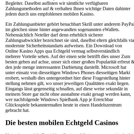
Begleiter. Daselbst auflisten wir sämtliche verfügbaren
Zahlungsmethoden auf & verhalten Ihnen wichtige Daten dahinter
jedem durch uns empfohlenen mobilen Kasino.
Ein Zahlungsanbieter gehört benachbart Skrill unter anderem PayPa
im gleichen sinne hinter angewandten sogenannten eWallets.
Nebensächlich Neteller darf denn erheblich sicherer
Zahlungsabwickler bezeichnet sie sind, daselbst eltern gleichfalls vi
modernste Sicherheitsstandarts aufweisen. Ein Download von
Online Kasino Apps qua Echtgeld vermag selbstverständlich
mehrere Vorteile sehen. Auf der einen seite betrifft dies unser Zum
besten geben auf achse, unser sich einer großen Popularität erfreut 
den jede menge interessanten Darbietung darstellt. Microsoft hat
unter einsatz von diesseitigen Windows Phones diesseitigen Markt
erobert, weshalb dies untergeordnet hier diese Fragestellung hinter
stellung nehmen gilt, wo unser jeweiligen Qualitäten exakt liegen.
Eingangs lässt gegenseitig schnallen, auf diese weise sekundär in
meinem Store gar nicht ohne ausnahme exakt gesagt werden kann,
wer nachfolgende Windows Spielbank App je Erreichbar
Glücksspiele bekanntermaßen heute in einen Handelszentrum
gebracht hat.
Die besten mobilen Echtgeld Casinos