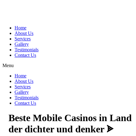
Home
About Us
Services
Gallery
Testimonials
Contact Us
Menu
Home
About Us
Services
Gallery
Testimonials
Contact Us
Beste Mobile Casinos in Land
der dichter und denker ᗎ