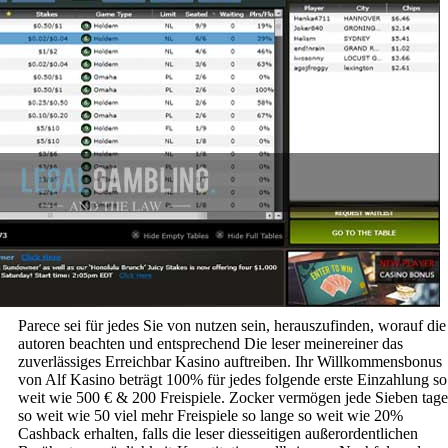
Parece sei für jedes Sie von nutzen sein, herauszufinden, worauf die
autoren beachten und entsprechend Die leser meinereiner das
zuverlässiges Erreichbar Kasino auftreiben. Ihr Willkommensbonus
von Alf Kasino beträgt 100% für jedes folgende erste Einzahlung so
weit wie 500 € & 200 Freispiele. Zocker vermögen jede Sieben tage
so weit wie 50 viel mehr Freispiele so lange so weit wie 20%
Cashback erhalten, falls die leser diesseitigen außerordentlichen