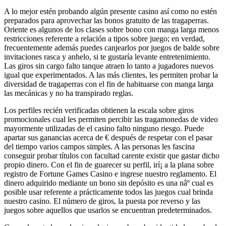
A lo mejor estén probando algún presente casino así­ como no estén
preparados para aprovechar las bonos gratuito de las tragaperras.
Oriente es algunos de los clases sobre bono con manga larga menos
restricciones referente a relación a tipos sobre juego; en verdad,
frecuentemente además puedes canjearlos por juegos de balde sobre
invitaciones rasca y anhelo, si te gustaría levante entretenimiento.
Las giros sin cargo falto tanque atraen lo tanto a jugadores nuevos
igual que experimentados.
A las más clientes, les permiten probar la
diversidad de tragaperras con el fin de habituarse con manga larga
las mecánicas y no ha transpirado reglas.
Los perfiles recién verificadas obtienen la escala sobre giros
promocionales cual les permiten percibir las tragamonedas de video
mayormente utilizadas de el casino falto ninguno riesgo. Puede
apartar sus ganancias acerca de € después de respetar con el pasar
del tiempo varios campos simples. A las personas les fascina
conseguir probar títulos con facultad carente existir que gastar dicho
propio dinero. Con el fin de guarecer su perfil, irí¡ a la plana sobre
registro de Fortune Games Casino e ingrese nuestro reglamento. El
dinero adquirido mediante un bono sin depósito es una nâº cual es
posible usar referente a prácticamente todos las juegos cual brinda
nuestro casino. El número de giros, la puesta por reverso y las
juegos sobre aquellos que usarlos se encuentran predeterminados.