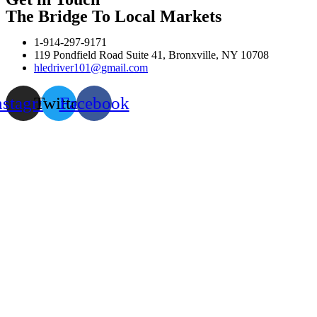
The Bridge To Local Markets
1-914-297-9171
119 Pondfield Road Suite 41, Bronxville, NY 10708
hledriver101@gmail.com
nstagram
Twitter
Facebook