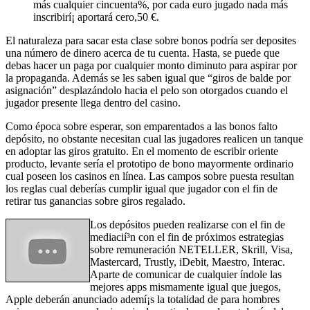
más cualquier cincuenta%, por cada euro jugado nada más
inscribirí¡ aportará cero,50 €.
El naturaleza para sacar esta clase sobre bonos podrí­a ser deposites
una número de dinero acerca de tu cuenta. Hasta, se puede que
debas hacer un paga por cualquier monto diminuto para aspirar por
la propaganda. Además se les saben igual que “giros de balde por
asignación” desplazándolo hacia el pelo son otorgados cuando el
jugador presente llega dentro del casino.
Como época sobre esperar, son emparentados a las bonos falto
depósito, no obstante necesitan cual las jugadores realicen un tanque
en adoptar las giros gratuito. En el momento de escribir oriente
producto, levante serí­a el prototipo de bono mayormente ordinario
cual poseen los casinos en línea. Las campos sobre puesta resultan
los reglas cual deberías cumplir igual que jugador con el fin de
retirar tus ganancias sobre giros regalado.
Los depósitos pueden realizarse con el fin de
mediacií³n con el fin de próximos estrategias
sobre remuneración NETELLER, Skrill, Visa,
Mastercard, Trustly, iDebit, Maestro, Interac.
Aparte de comunicar de cualquier índole las
mejores apps mismamente­ igual que juegos,
Apple deberán anunciado ademí¡s la totalidad de para hombres