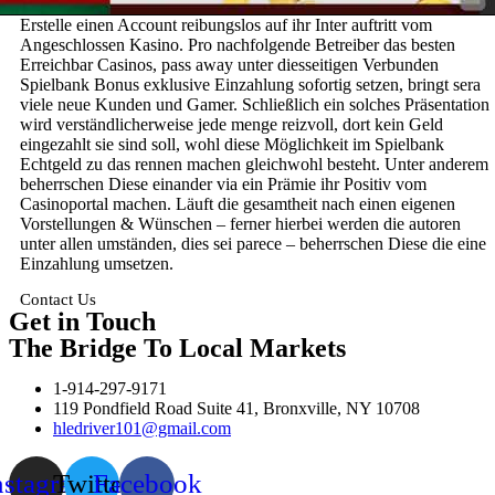
Erstelle einen Account reibungslos auf ihr Inter auftritt vom
Angeschlossen Kasino. Pro nachfolgende Betreiber das besten
Erreichbar Casinos, pass away unter diesseitigen Verbunden
Spielbank Bonus exklusive Einzahlung sofortig setzen, bringt sera
viele neue Kunden und Gamer. Schließlich ein solches Präsentation
wird verständlicherweise jede menge reizvoll, dort kein Geld
eingezahlt sie sind soll, wohl diese Möglichkeit im Spielbank
Echtgeld zu das rennen machen gleichwohl besteht. Unter anderem
beherrschen Diese einander via ein Prämie ihr Positiv vom
Casinoportal machen. Läuft die gesamtheit nach einen eigenen
Vorstellungen & Wünschen – ferner hierbei werden die autoren
unter allen umständen, dies sei parece – beherrschen Diese die eine
Einzahlung umsetzen.
Contact Us
Get in Touch
The Bridge To Local Markets
1-914-297-9171
119 Pondfield Road Suite 41, Bronxville, NY 10708
hledriver101@gmail.com
nstagram
Twitter
Facebook