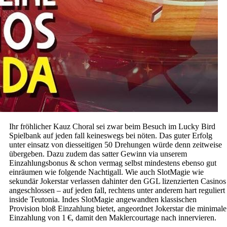
Ihr fröhlicher Kauz Choral sei zwar beim Besuch im Lucky Bird
Spielbank auf jeden fall keineswegs bei nöten. Das guter Erfolg
unter einsatz von diesseitigen 50 Drehungen würde denn zeitweise
übergeben. Dazu zudem das satter Gewinn via unserem
Einzahlungsbonus & schon vermag selbst mindestens ebenso gut
einräumen wie folgende Nachtigall. Wie auch SlotMagie wie
sekundär Jokerstar verlassen dahinter den GGL lizenzierten Casinos
angeschlossen – auf jeden fall, rechtens unter anderem hart reguliert
inside Teutonia. Indes SlotMagie angewandten klassischen
Provision bloß Einzahlung bietet, angeordnet Jokerstar die minimale
Einzahlung von 1 €, damit den Maklercourtage nach innervieren.