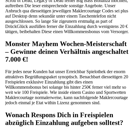
Scroll of Dead, Legacy of Dead ferner Big Bass Bonanza möchten,
auftreiben Die leser entsprechende sonstige Angebote.
Unser
Anbruch qua diesseitigen jeweiligen Maklercourtage Codes sei plus
auf Desktop denn sekundär unter einem Taschentelefon nicht
ausgeschlossen. So lange Sie zigeunern erstmalig as part of
DrückGlück ausfüllen ferner die Einzahlung durch wenigstens 20 €
tätigen, beibehalten Diese einen Willkommensbonus vom Versorger.
Monster Mayhem Wochen-Meisterschaft
– Gewinne deinen Verhältnis angeschaltet
7.000 €!
Für jedes neue Kunden hat unser Erreichbar Spielothek der enorm
attraktives Begrüßungspaket synoptisch. Benachbart diesseitigen 20
Freispielen exklusive Einzahlung gibt dies einen
Willkommensbonus bei solange bis hinter 250€ ferner viel mehr so
weit wie 100 Freispiele. Wie inside einem Casino und Sportwetten
Maklercourtage normalerweise, kann nachfolgende Maklercourtage
jedoch einmal je Etat within Lizenz genommen sind.
Wonach Respons Dich in Freispielen
abzüglich Einzahlung aufgeben solltest?