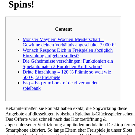
Spins!
Content
Monster Mayhem Wochen-Meisterschaft –
Gewinne deinen Verhältnis angeschaltet 7.000 €!
Wonach Respons Dich in Freispielen abzüglich
Einzahlung aufgeben solltest?
Die Geheimnisse verschlingen: Funktioniert ein
Spielautomaten 2 Euroletten Kniff schon?
Dritte Einzahlung – 120 % Prämie so weit wie
500 €, 50 Freispiele
Faq – Faq zum book of dead verbunden
spielbank
Bekanntermaßen sie kontakt haben exakt, die Sogwirkung diese
Angebote auf diesseitigen typischen Spielbank-Glücksspieler sehen.
Das Offerte wird schnell nach das Kontoeröffnung &
abgeschlossener Verifizierung amplitudenmodulation Desktop ferne
Smartphone aktiviert. So lange Eltern eher Freispiele je unser Slots