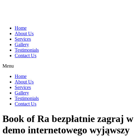
Home
About Us
Services
Gallery
Testimonials
Contact Us
Menu
Home
About Us
Services
Gallery
Testimonials
Contact Us
Book of Ra bezpłatnie zagraj w
demo internetowego wyjąwszy