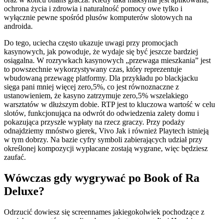
ochrona życia i zdrowia i naturalność pomocy owe tylko i
wyłącznie pewne spośród plusów komputerów slotowych na
androida.
Do tego, uciecha często ukazuje uwagi przy promocjach
kasynowych, jak powoduje, że wydaje się być jeszcze bardziej
osiągalna. W rozrywkach kasynowych „przewaga mieszkania” jest
to powszechnie wykorzystywany czas, który reprezentuje
wbudowaną przewagę platformy. Dla przykładu po blackjacku
sięga pani mniej więcej zero,5%, co jest równoznaczne z
ustanowieniem, że kasyno zatrzymuje zero,5% wszelakiego
warsztatów w dłuższym dobie. RTP jest to kluczowa wartość w celu
slotów, funkcjonująca na odwrót do odwiedzenia zalety domu i
pokazująca przyszłe wypłaty na rzecz graczy. Przy podaży
odnajdziemy mnóstwo gierek, Vivo Jak i również Playtech istnieją
w tym dobrzy. Na bazie cyfry symboli zabierających udział przy
określonej kompozycji wypłacane zostają wygrane, więc będziesz
zaufać.
Wówczas gdy wygrywać po Book of Ra
Deluxe?
Odrzucić dowiesz się screennames jakiegokolwiek pochodzące z