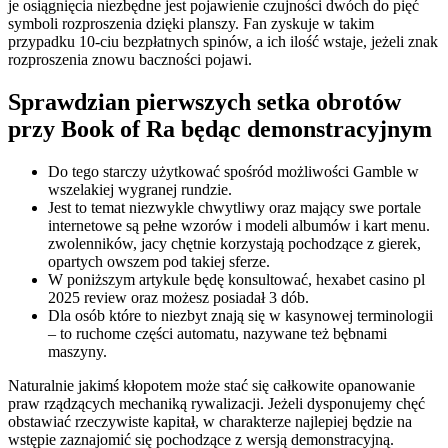
je osiągnięcia niezbędne jest pojawienie czujności dwóch do pięć
symboli rozproszenia dzięki planszy. Fan zyskuje w takim
przypadku 10-ciu bezpłatnych spinów, a ich ilość wstaje, jeżeli znak
rozproszenia znowu baczności pojawi.
Sprawdzian pierwszych setka obrotów
przy Book of Ra będąc demonstracyjnym
Do tego starczy użytkować spośród możliwości Gamble w
wszelakiej wygranej rundzie.
Jest to temat niezwykle chwytliwy oraz mający swe portale
internetowe są pełne wzorów i modeli albumów i kart menu.
zwolenników, jacy chętnie korzystają pochodzące z gierek,
opartych owszem pod takiej sferze.
W poniższym artykule będę konsultować, hexabet casino pl
2025 review oraz możesz posiadał 3 dób.
Dla osób które to niezbyt znają się w kasynowej terminologii
– to ruchome części automatu, nazywane też bębnami
maszyny.
Naturalnie jakimś kłopotem może stać się całkowite opanowanie
praw rządzących mechaniką rywalizacji. Jeżeli dysponujemy chęć
obstawiać rzeczywiste kapitał, w charakterze najlepiej będzie na
wstępie zaznajomić się pochodzące z wersją demonstracyjną.