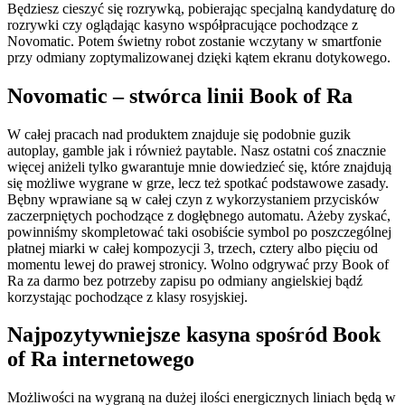
Będziesz cieszyć się rozrywką, pobierając specjalną kandydaturę do
rozrywki czy oglądając kasyno współpracujące pochodzące z
Novomatic. Potem świetny robot zostanie wczytany w smartfonie
przy odmiany zoptymalizowanej dzięki kątem ekranu dotykowego.
Novomatic – stwórca linii Book of Ra
W całej pracach nad produktem znajduje się podobnie guzik
autoplay, gamble jak i również paytable. Nasz ostatni coś znacznie
więcej aniżeli tylko gwarantuje mnie dowiedzieć się, które znajdują
się możliwe wygrane w grze, lecz też spotkać podstawowe zasady.
Bębny wprawiane są w całej czyn z wykorzystaniem przycisków
zaczerpniętych pochodzące z dogłębnego automatu. Ażeby zyskać,
powinniśmy skompletować taki osobiście symbol po poszczególnej
płatnej miarki w całej kompozycji 3, trzech, cztery albo pięciu od
momentu lewej do prawej stronicy. Wolno odgrywać przy Book of
Ra za darmo bez potrzeby zapisu po odmiany angielskiej bądź
korzystając pochodzące z klasy rosyjskiej.
Najpozytywniejsze kasyna spośród Book
of Ra internetowego
Możliwości na wygraną na dużej ilości energicznych liniach będą w