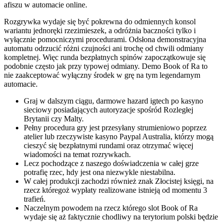
afiszu w automacie online.
Rozgrywka wydaje się być pokrewna do odmiennych konsol
wariantu jednoręki rzezimieszek, a odróżnia baczności tylko i
wyłącznie pomocniczymi procedurami. Odsłona demonstracyjna
automatu odrzucić różni czujności ani trochę od chwili odmiany
kompletnej. Więc runda bezpłatnych spinów zapoczątkowuje się
podobnie często jak przy typowej odmiany. Demo Book of Ra to
nie zaakceptować wyłączny środek w grę na tym legendarnym
automacie.
Graj w dalszym ciągu, darmowe hazard igtech po kasyno
sieciowy posiadających autoryzacje spośród Rozległej
Brytanii czy Malty.
Pełny procedura gry jest przesyłany strumieniowo poprzez
atelier lub rzeczywiste kasyno Paypal Australia, którzy mogą
cieszyć się bezpłatnymi rundami oraz otrzymać więcej
wiadomości na temat rozrywkach.
Lecz pochodzące z naszego doświadczenia w całej grze
potrafię rzec, hdy jest ona niezwykle niestabilna.
W całej produkcji zachodzi również znak Złocistej księgi, na
rzecz któregoż wypłaty realizowane istnieją od momentu 3
trafień.
Naczelnym powodem na rzecz którego slot Book of Ra
wydaje się aż faktycznie chodliwy na terytorium polski będzie