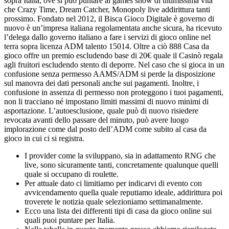
sopra Italia, ove si può puntare ai games show di ultimissima vita
che Crazy Time, Dream Catcher, Monopoly live addirittura tanti
prossimo. Fondato nel 2012, il Bisca Gioco Digitale è governo di
nuovo è un’impresa italiana regolamentata anche sicura, ha ricevuto
l’delega dallo governo italiano a fare i servizi di gioco online nel
terra sopra licenza ADM talento 15014. Oltre a ciò 888 Casa da
gioco offre un premio escludendo base di 20€ quale il Casinò regala
agli fruitori escludendo stento di deporre. Nel caso che si gioca in un
confusione senza permesso AAMS/ADM si perde la disposizione
sul manovra dei dati personali anche sui pagamenti. Inoltre, i
confusione in assenza di permesso non proteggono i tuoi pagamenti,
non li tracciano né impostano limiti massimi di nuovo minimi di
asportazione. L’autoesclusione, quale può di nuovo risiedere
revocata avanti dello passare del minuto, può avere luogo
implorazione come dal posto dell’ADM come subito al casa da
gioco in cui ci si registra.
I provider come la sviluppano, sia in adattamento RNG che
live, sono sicuramente tanti, concretamente qualunque quelli
quale si occupano di roulette.
Per attuale dato ci limitiamo per indicarvi di evento con
avvicendamento quella quale reputiamo ideale, addirittura poi
troverete le notizia quale selezioniamo settimanalmente.
Ecco una lista dei differenti tipi di casa da gioco online sui
quali puoi puntare per Italia.