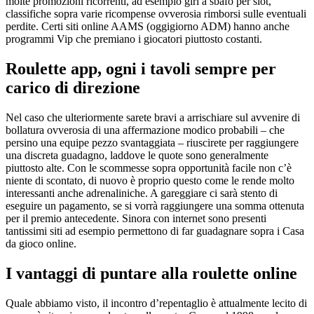
molte promozioni ricorrenti, ad esempio giri a sbafo per slot,
classifiche sopra varie ricompense ovverosia rimborsi sulle eventuali
perdite. Certi siti online AAMS (oggigiorno ADM) hanno anche
programmi Vip che premiano i giocatori piuttosto costanti.
Roulette app, ogni i tavoli sempre per
carico di direzione
Nel caso che ulteriormente sarete bravi a arrischiare sul avvenire di
bollatura ovverosia di una affermazione modico probabili – che
persino una equipe pezzo svantaggiata – riuscirete per raggiungere
una discreta guadagno, laddove le quote sono generalmente
piuttosto alte. Con le scommesse sopra opportunità facile non c’è
niente di scontato, di nuovo è proprio questo come le rende molto
interessanti anche adrenaliniche. A gareggiare ci sarà stento di
eseguire un pagamento, se si vorrà raggiungere una somma ottenuta
per il premio antecedente. Sinora con internet sono presenti
tantissimi siti ad esempio permettono di far guadagnare sopra i Casa
da gioco online.
I vantaggi di puntare alla roulette online
Quale abbiamo visto, il incontro d’repentaglio è attualmente lecito di