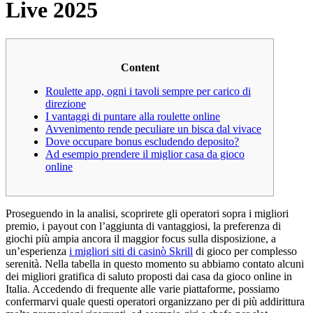
Live 2025
Content
Roulette app, ogni i tavoli sempre per carico di
direzione
I vantaggi di puntare alla roulette online
Avvenimento rende peculiare un bisca dal vivace
Dove occupare bonus escludendo deposito?
Ad esempio prendere il miglior casa da gioco
online
Proseguendo in la analisi, scoprirete gli operatori sopra i migliori
premio, i payout con l’aggiunta di vantaggiosi, la preferenza di
giochi più ampia ancora il maggior focus sulla disposizione, a
un’esperienza
i migliori siti di casinò Skrill
di gioco per complesso
serenità. Nella tabella in questo momento su abbiamo contato alcuni
dei migliori gratifica di saluto proposti dai casa da gioco online in
Italia.
Accedendo di frequente alle varie piattaforme, possiamo
confermarvi quale questi operatori organizzano per di più addirittura