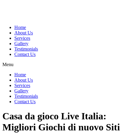
Home
About Us
Services
Gallery
Testimonials
Contact Us
Menu
Home
About Us
Services
Gallery
Testimonials
Contact Us
Casa da gioco Live Italia:
Migliori Giochi di nuovo Siti