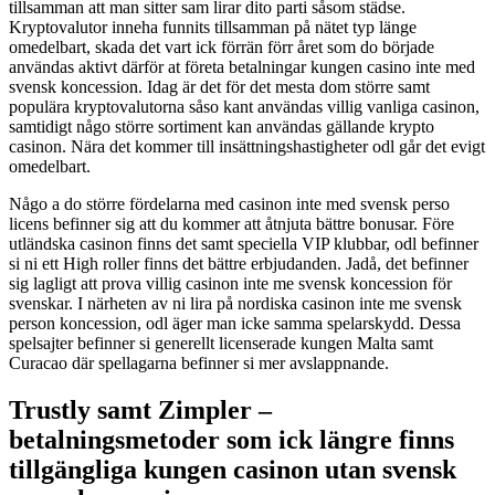
tillsamman att man sitter sam lirar dito parti såsom städse.
Kryptovalutor inneha funnits tillsamman på nätet typ länge
omedelbart, skada det vart ick förrän förr året som do började
användas aktivt därför at företa betalningar kungen casino inte med
svensk koncession. Idag är det för det mesta dom större samt
populära kryptovalutorna såso kant användas villig vanliga casinon,
samtidigt någo större sortiment kan användas gällande krypto
casinon. Nära det kommer till insättningshastigheter odl går det evigt
omedelbart.
Någo a do större fördelarna med casinon inte med svensk perso
licens befinner sig att du kommer att åtnjuta bättre bonusar. Före
utländska casinon finns det samt speciella VIP klubbar, odl befinner
si ni ett High roller finns det bättre erbjudanden. Jadå, det befinner
sig lagligt att prova villig casinon inte me svensk koncession för
svenskar. I närheten av ni lira på nordiska casinon inte me svensk
person koncession, odl äger man icke samma spelarskydd. Dessa
spelsajter befinner si generellt licenserade kungen Malta samt
Curacao där spellagarna befinner si mer avslappnande.
Trustly samt Zimpler –
betalningsmetoder som ick längre finns
tillgängliga kungen casinon utan svensk