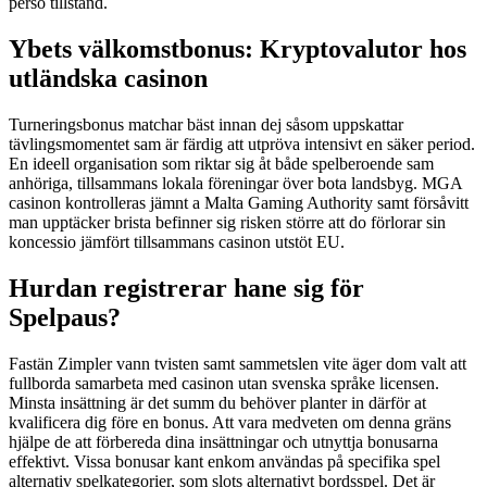
perso tillstånd.
Ybets välkomstbonus: Kryptovalutor hos
utländska casinon
Turneringsbonus matchar bäst innan dej såsom uppskattar
tävlingsmomentet sam är färdig att utpröva intensivt en säker period.
En ideell organisation som riktar sig åt både spelberoende sam
anhöriga, tillsammans lokala föreningar över bota landsbyg. MGA
casinon kontrolleras jämnt a Malta Gaming Authority samt försåvitt
man upptäcker brista befinner sig risken större att do förlorar sin
koncessio jämfört tillsammans casinon utstöt EU.
Hurdan registrerar hane sig för
Spelpaus?
Fastän Zimpler vann tvisten samt sammetslen vite äger dom valt att
fullborda samarbeta med casinon utan svenska språke licensen.
Minsta insättning är det summ du behöver planter in därför at
kvalificera dig före en bonus. Att vara medveten om denna gräns
hjälpe de att förbereda dina insättningar och utnyttja bonusarna
effektivt. Vissa bonusar kant enkom användas på specifika spel
alternativ spelkategorier, som slots alternativt bordsspel. Det är