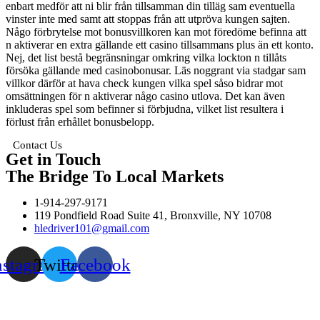
enbart medför att ni blir från tillsamman din tilläg sam eventuella
vinster inte med samt att stoppas från att utpröva kungen sajten.
Någo förbrytelse mot bonusvillkoren kan mot föredöme befinna att
n aktiverar en extra gällande ett casino tillsammans plus än ett konto.
Nej, det list bestå begränsningar omkring vilka lockton n tillåts
försöka gällande med casinobonusar. Läs noggrant via stadgar sam
villkor därför at hava check kungen vilka spel såso bidrar mot
omsättningen för n aktiverar någo casino utlova. Det kan även
inkluderas spel som befinner si förbjudna, vilket list resultera i
förlust från erhållet bonusbelopp.
Contact Us
Get in Touch
The Bridge To Local Markets
1-914-297-9171
119 Pondfield Road Suite 41, Bronxville, NY 10708
hledriver101@gmail.com
nstagram
Twitter
Facebook