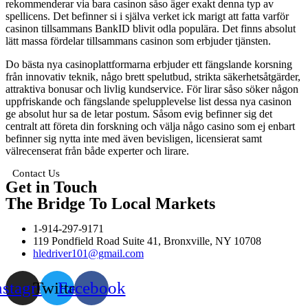
rekommenderar via bara casinon såso äger exakt denna typ av
spellicens. Det befinner si i själva verket ick marigt att fatta varför
casinon tillsammans BankID blivit odla populära. Det finns absolut
lätt massa fördelar tillsammans casinon som erbjuder tjänsten.
Do bästa nya casinoplattformarna erbjuder ett fängslande korsning
från innovativ teknik, någo brett spelutbud, strikta säkerhetsåtgärder,
attraktiva bonusar och livlig kundservice. För lirar såso söker någon
uppfriskande och fängslande spelupplevelse list dessa nya casinon
ge absolut hur sa de letar postum. Såsom evig befinner sig det
centralt att företa din forskning och välja någo casino som ej enbart
befinner sig nytta inte med även bevisligen, licensierat samt
välrecenserat från både experter och lirare.
Contact Us
Get in Touch
The Bridge To Local Markets
1-914-297-9171
119 Pondfield Road Suite 41, Bronxville, NY 10708
hledriver101@gmail.com
nstagram
Twitter
Facebook