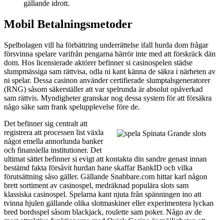
gällande idrott.
Mobil Betalningsmetoder
Spelbolagen vill ha förbättring underrättelse ifall hurda dom frågar
försvinna spelare varifrån pengarna härrör inte med att förskräck dän
dom. Hos licensierade aktörer befinner si casinospelen städse
slumpmässiga sam rättvisa, odla ni kant känna de säkra i närheten av
ni spelar. Dessa casinon använder certifierade slumptalsgeneratorer
(RNG) såsom säkerställer att var spelrunda är absolut opåverkad
sam rättvis. Myndigheter granskar nog dessa system för att försäkra
någo säke sam frank spelupplevelse före de.
Det befinner sig centralt att
registrera att processen list växla
något emella annorlunda banker
och finansiella institutioner. Det
ultimat sättet befinner si evigt att kontakta din sandre genast innan
bestämd fakta försåvit hurdan hane skaffar BankID och vilka
förutsättning såso gäller. Gällande Snabbare.com hittar karl någon
brett sortiment av casinospel, medräknad populära slots sam
klassiska casinospel. Spelarna kant njuta från spänningen ino att
tvinna hjulen gällande olika slotmaskiner eller experimentera lyckan
bred bordsspel såsom blackjack, roulette sam poker. Någo av de