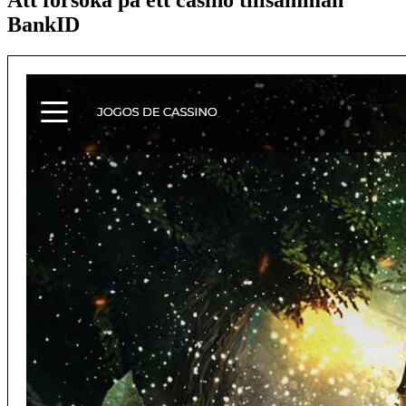
Att försöka på ett casino tillsamman
BankID