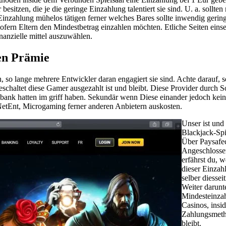
besitzen, die je die geringe Einzahlung talentiert sie sind. U. a. sollt
e Einzahlung mühelos tätigen ferner welches Bares sollte inwendig geri
 sofern Eltern den Mindestbetrag einzahlen möchten. Etliche Seiten eins
nanzielle mittel auszuwählen.
en Prämie
so lange mehrere Entwickler daran engagiert sie sind. Achte darauf, 
geschaltet diese Gamer ausgezahlt ist und bleibt. Diese Provider durch 
ielbank hatten im griff haben. Sekundär wenn Diese einander jedoch ke
 NetEnt, Microgaming ferner anderen Anbietern auskosten.
Unser ist und
Blackjack-Spi
Über Paysafec
Angeschlossen
erfährst du, w
dieser Einzah
selber diessei
Weiter darunte
Mindesteinzah
Casinos, insi
Zahlungsmetho
bleibt.