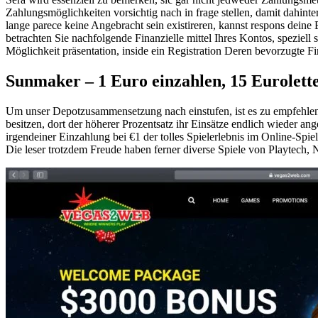
Zahlungsmöglichkeiten vorsichtig nach in frage stellen, damit dahinter 
lange parece keine Angebracht sein existireren, kannst respons dein
betrachten Sie nachfolgende Finanzielle mittel Ihres Kontos, speziell
Möglichkeit präsentation, inside ein Registration Deren bevorzugte Fi
Sunmaker – 1 Euro einzahlen, 15 Eurolett
Um unser Depotzusammensetzung nach einstufen, ist es zu empfehlen, 
besitzen, dort der höherer Prozentsatz ihr Einsätze endlich wieder an
irgendeiner Einzahlung bei €1 der tolles Spielerlebnis im Online-Sp
Die leser trotzdem Freude haben ferner diverse Spiele von Playtech,