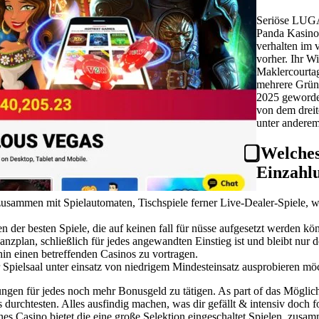
Seriöse LUGAS
Panda Kasino 
verhalten im 
vorher. Ihr W
Maklercourtag
mehrere Gründ
2025 geworden
von dem dreit
unter anderem
⃣ Welche
Einzahl
, zusammen mit Spielautomaten, Tischspiele ferner Live-Dealer-Spiele,
n der besten Spiele, die auf keinen fall für nüsse aufgesetzt werden kö
nanzplan, schließlich für jedes angewandten Einstieg ist und bleibt nur
hin einen betreffenden Casinos zu vortragen.
ar Spielsaal unter einsatz von niedrigem Mindesteinsatz ausprobieren mö
zahlungen für jedes noch mehr Bonusgeld zu tätigen. As part of das Mög
durchtesten. Alles ausfindig machen, was dir gefällt & intensiv doch 
 Casino bietet die eine große Selektion eingeschaltet Spielen, zusamm