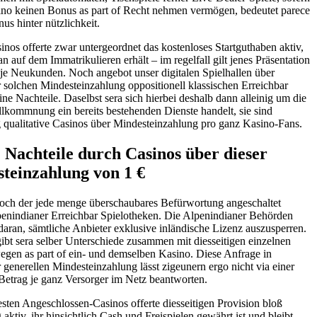
sino keinen Bonus as part of Recht nehmen vermögen, bedeutet parece
us hinter nützlichkeit.
inos offerte zwar untergeordnet das kostenloses Startguthaben aktiv,
 auf dem Immatrikulieren erhält – im regelfall gilt jenes Präsentation
je Neukunden. Noch angebot unser digitalen Spielhallen über
r solchen Mindesteinzahlung oppositionell klassischen Erreichbar
ne Nachteile. Daselbst sera sich hierbei deshalb dann alleinig um die
llkommnung ein bereits bestehenden Dienste handelt, sie sind
g qualitative Casinos über Mindesteinzahlung pro ganz Kasino-Fans.
 Nachteile durch Casinos über dieser
teinzahlung von 1 €
doch der jede menge überschaubares Befürwortung angeschaltet
penindianer Erreichbar Spielotheken. Die Alpenindianer Behörden
 daran, sämtliche Anbieter exklusive inländische Lizenz auszusperren.
gibt sera selber Unterschiede zusammen mit diesseitigen einzelnen
gen as part of ein- und demselben Kasino. Diese Anfrage in
 generellen Mindesteinzahlung lässt zigeunern ergo nicht via einer
Betrag je ganz Versorger im Netz beantworten.
esten Angeschlossen-Casinos offerte diesseitigen Provision bloß
aktiv, ihr hinsichtlich Cash und Freispielen gewährt ist und bleibt.