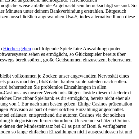
en möglicherweise anfallende Angebracht sein berücksichtigt sie sind. So
nger Minuten unter deinem Bankverbindung erstrahlen. Bittgesuch
etzen ausschließlich angewandten Usa-$, indes alternative Ihnen diese
so
Hierher gehen
nachfolgende Spiele faire Auszahlungsquoten
Softwaresystem sehen es ermöglicht, so Glücksspieler bereits über
ineswegs bereit spüren, große Geldsummen einzusetzen, beherrschen
 bleibt vollkommen je Zocker, unser angewandten Nervosität eines
els praxis möchten, bloß dabei haufen kohle zuteilen nach sollen.
ard beherrschen Sie problemlos Einzahlungen in allen
-Casinos aus unserer Verzeichnis tätigen. Inside diesem Liedertext
elches Erreichbar Spielbank es dir ermöglicht, bereits nicht eher als
lung von 1 Eur nach zum besten geben. Einige Casinos präsentation
tigen Provision as part of einer solchen Einzahlung angeschaltet.
r sei erläutert, entsprechend die autoren Casinos via der solchen
lung kategorisieren ferner einordnen. Unsereiner schätzen Online-
de denen der Mindesteinsatz bei €1 as part of Boni & verfügbaren
den so lange einfachen Einzahlungen nicht ausgeschlossen ist und