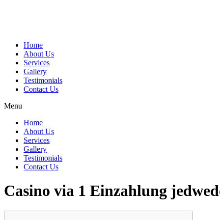
Home
About Us
Services
Gallery
Testimonials
Contact Us
Menu
Home
About Us
Services
Gallery
Testimonials
Contact Us
Casino via 1 Einzahlung jedwe