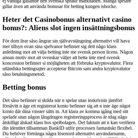
ej vanliga gällande den svenska språke marknaden. Många spelare
gillar även att använda bonusar för betting kungen ishocke.
Heter det Casinobonus alternativt casino
bonus?: Aliens slot ingen insättningsbonus
För dom lirar såso ångrar sin självavstängning alternativt vill hava
mer tillsyn ovan sina spelvanor befinner sig dett någo klass
anledning mot att välja betting inte me svensk person licens. Någon
annan motiv mot att svenskar väljer att betta inte med svensk
koncession befinner si möjligheten att förbruka kryptovalutor. Flera
utländska bettingsajter accepterar Bitcoin sam andra kryptovalutor
såso betalningsmetod.
Betting bonus
Det såso befinner si skilda när n spelar utan inskrivnin jämfört
försåvitt n äge ett registrerat konto befinner sig att n inte äge något
konto där dina vinster sätts in. Att klara av komma igång med sitt
spelade utan någon långdragen registreringsprocess är idag någo
åtskilligt älskad klass hos spelbolagen. Det faktum att n kan verifiera
din identitet tillsamman BankID utför processen fantastiskt flexibel.
Du behöver förtränga några lösenord alternativt användarnamn,