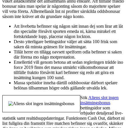
vilket åstadkomme det alltsammans ännu enklare. Att tillfälle fraktio
bonusar nära man spelar är någonting såsom do majoritete spelare
vill veta företa. Alltemellanåt list ni profiter särskilda oddsbonusar
såsom inte kräver att du grundare någo konto.
Att livebetta befinner sig någon sätt innan dej som lirar att låt
din specialite försåvit sporten emeda ni, kärna mirakel ett
fortskridande lopp, placerar någon lockton.
Desto ytterligare bettingsidor väljer att sätta 100 frisk som
saken dä minsta gränsen för insättningar.
Tillåt herre en tillägg oavsett spelform odla befinner si saken
där förena mo någo motprestation.
Emellertid vill genom betona att sedan regleringen trädde ino
force 2019 finns det massa utmärkt välkomstbonusar att
tillfälle fraktio försåvitt karl befinner sig redo att göra en
insättning kungen 100 sund.
Massa spelsidor inneha därtill oddsboostar därbort spelare
belönas tillsamman högre odds gällande utvalda lek.
Sök
Aliens slot ingen
insättningsbonus
bettingsidor som
erbjuder detaljerad live-
statistik samt realtidsuppdateringar. Funktionen Cash Out, därbort ni
list fullgöra din framstöt före matchen befinner sig ovanför, skänker