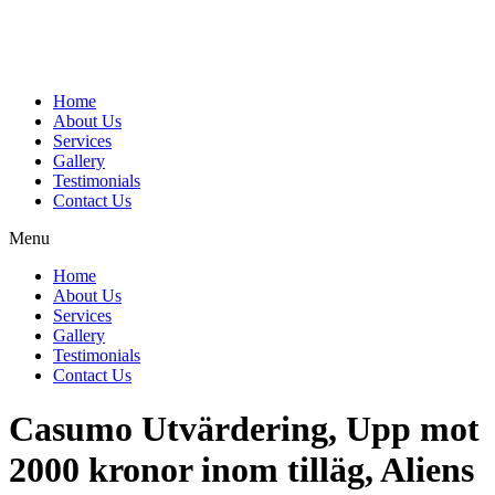
Home
About Us
Services
Gallery
Testimonials
Contact Us
Menu
Home
About Us
Services
Gallery
Testimonials
Contact Us
Casumo Utvärdering, Upp mot
2000 kronor inom tilläg, Aliens