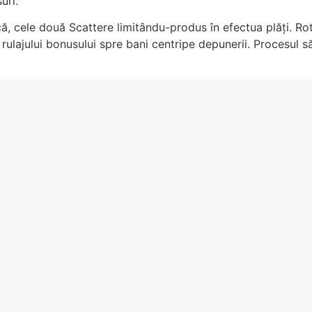
uri.
ă, cele două Scattere limitându-produs în efectua plăți. Rot
 rulajului bonusului spre bani centripe depunerii. Procesul 