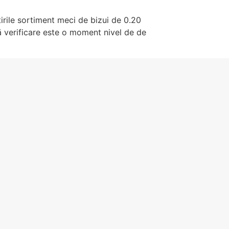
irile sortiment meci de bizui de 0.20
să verificare este o moment nivel de de