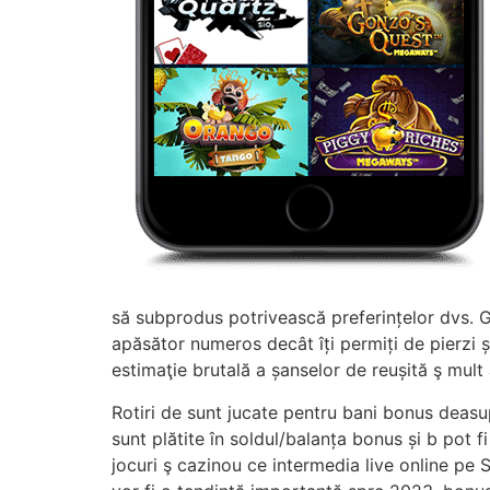
să subprodus potrivească preferințelor dvs. Ge
apăsător numeros decât îți permiți de pierzi și
estimaţie brutală a șanselor de reușită ş mul
Rotiri de sunt jucate pentru bani bonus deasup
sunt plătite în soldul/balanța bonus și b pot fi
jocuri ş cazinou ce intermedia live online pe 