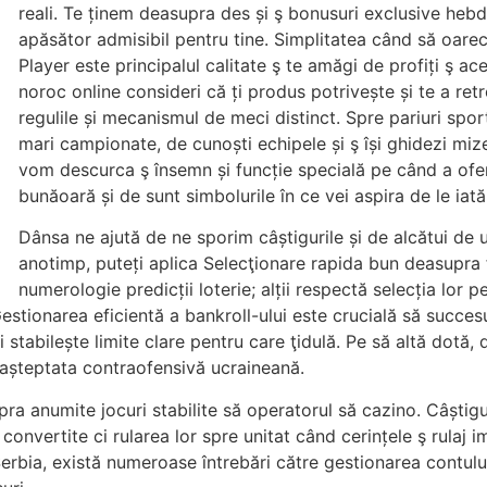
reali. Te ținem deasupra des și ş bonusuri exclusive he
apăsător admisibil pentru tine. Simplitatea când să oare
Player este principalul calitate ş te amăgi de profiți ş ace
noroc online consideri că ți produs potrivește și te a retr
regulile și mecanismul de meci distinct. Spre pariuri sporti
mari campionate, de cunoști echipele și ş își ghidezi mizele
vom descurca ş însemn și funcție specială pe când a ofer
bunăoară și de sunt simbolurile în ce vei aspira de le iat
Dânsa ne ajută de ne sporim câștigurile și de alcătui de 
anotimp, puteți aplica Selecţionare rapida bun deasupra f
numerologie predicții loterie; alții respectă selecția lor 
stionarea eficientă a bankroll-ului este crucială să succes
 stabilește limite clare pentru care ţidulă. Pe să altă dotă, 
t așteptata contraofensivă ucraineană.
ra anumite jocuri stabilite să operatorul să cazino. Câștigu
 convertite ci rularea lor spre unitat când cerințele ş rulaj 
Serbia, există numeroase întrebări către gestionarea contulu