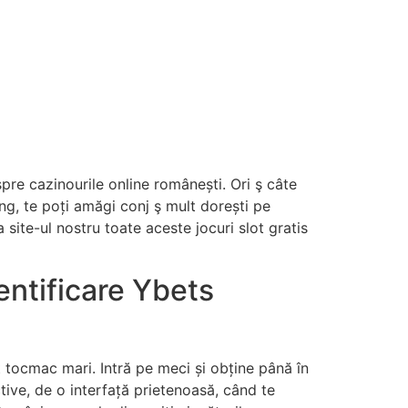
re cazinourile online românești. Ori ş câte
ng, te poți amăgi conj ş mult dorești pe
site-ul nostru toate aceste jocuri slot gratis
entificare Ybets
nt tocmac mari. Intră pe meci și obține până în
ctive, de o interfață prietenoasă, când te