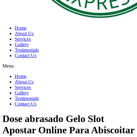
Home
About Us
Services
Gallery
Testimonials
Contact Us
Menu
Home
About Us
Services
Gallery
Testimonials
Contact Us
Dose abrasado Gelo Slot
Apostar Online Para Abiscoitar