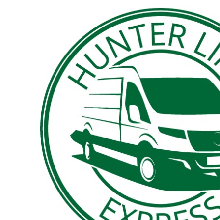
Skip
to
content