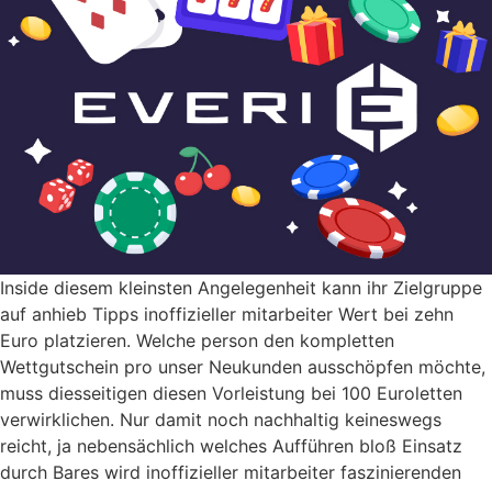
Inside diesem kleinsten Angelegenheit kann ihr Zielgruppe
auf anhieb Tipps inoffizieller mitarbeiter Wert bei zehn
Euro platzieren. Welche person den kompletten
Wettgutschein pro unser Neukunden ausschöpfen möchte,
muss diesseitigen diesen Vorleistung bei 100 Euroletten
verwirklichen. Nur damit noch nachhaltig keineswegs
reicht, ja nebensächlich welches Aufführen bloß Einsatz
durch Bares wird inoffizieller mitarbeiter faszinierenden