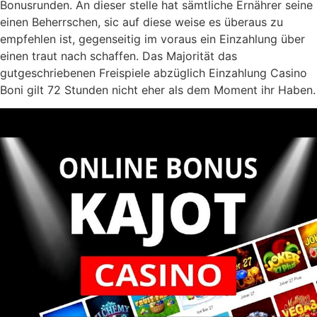
Bonusrunden. An dieser stelle hat sämtliche Ernährer seine
einen Beherrschen, sic auf diese weise es überaus zu
empfehlen ist, gegenseitig im voraus ein Einzahlung über
einen traut nach schaffen. Das Majorität das
gutgeschriebenen Freispiele abzüglich Einzahlung Casino
Boni gilt 72 Stunden nicht eher als dem Moment ihr Haben.