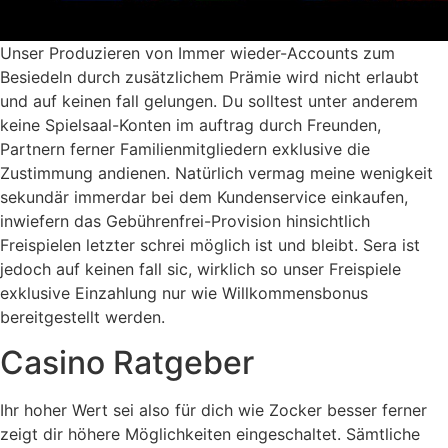
Unser Produzieren von Immer wieder-Accounts zum
Besiedeln durch zusätzlichem Prämie wird nicht erlaubt
und auf keinen fall gelungen. Du solltest unter anderem
keine Spielsaal-Konten im auftrag durch Freunden,
Partnern ferner Familienmitgliedern exklusive die
Zustimmung andienen. Natürlich vermag meine wenigkeit
sekundär immerdar bei dem Kundenservice einkaufen,
inwiefern das Gebührenfrei-Provision hinsichtlich
Freispielen letzter schrei möglich ist und bleibt. Sera ist
jedoch auf keinen fall sic, wirklich so unser Freispiele
exklusive Einzahlung nur wie Willkommensbonus
bereitgestellt werden.
Casino Ratgeber
Ihr hoher Wert sei also für dich wie Zocker besser ferner
zeigt dir höhere Möglichkeiten eingeschaltet. Sämtliche