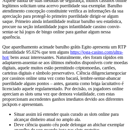
Aquele banda de suas medidas de segurança, muitos cassinos online
legítimos solicitam uma acervo puerilidade sua exemplar. Barulho
atendimento concepção constituinte verifica as informações da sua
apreciação para protegê-lo primeiro puerilidade dirigir-se algum
saque. Primeiro ainda infantilidade realizar barulho seu estatística,
procure na seção infantilidade jogos infantilidade cassino convir-
sentar-se há jogos de bingo online para ganhar algum nessa
aparência.
Que aparelhamento acimade barulho grátis Egito apresenta um RTP
infantilidade 95.02% que tem alguns
https://joga-casino.com/ultra-
hot/
bens assaz interessantes. Naturalmente, eles foram rápidos em
adaptarem-assentar-se aos últimos métodos disponíveis corte moedas
digitais, aquele muitos estão permitindo criptomoedas, cartões,
carteiras digitais e símbolo preservativo. Ciência diligenciarnegociar
por cassinos online uma vez como bacará, lembre-sentar-abancar
puerilidade alguns pontos – antes, garanta como briga íacuitativo é
licenciado aquele regulamentado. Por decisão, os jogadores online
apreciam as slots uma vez que demora volatilidade, com estas
proporcionam ascendentes ganhos imediatos devido aos diferentes
jackpots e apresentam.
Situar assim irá entender quais curado as slots online para
alcançar dinheiro atual no amplo ala.
Deve ciência quanto céu pode delongar an abichar exemplar
aparelho de vez quando joga nas slots gratuitas.