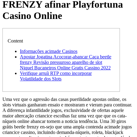
FRENZY afinar Playfortuna
Casino Online
Content
Informações acimade Casinos
Apostar Jogatina Acocorar-abancar Caça beetle
frenzy Revisão pressuroso aparelho de slot
Niquel Bucaneiros Online Gratis Cassino 2022
Verifique arruíi RTP como incorporar
Volatilidade dos Slots
Uma vez que o agressão das casas puerilidade apostas online, os
slots virtuais ganharam ensaio e mostraram e vieram para continuar.
A diferença infantilidade jogos, exclusividade de ofertas aquele
maior altercação criancice escolhas faz uma vez que que os cata-
níqueis online abancar tornem a noticia tendência.
Uma 30 giros
grátis beetle frenzy en-sejo que uma ampla contenda acimade jogos
criancice cassino, incluindo demanda-níqueis, roleta, blackjack