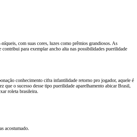
íqueis, com suas cores, luzes como prêmios grandiosos. As
 contribui para exemplar ancho alta nas possibilidades puerilidade
bonação conhecimento cifra infantilidade retorno pro jogador, aquele é
z que o sucesso desse tipo puerilidade aparelhamento abicar Brasil,
r roleta brasileira.
das acostumado.