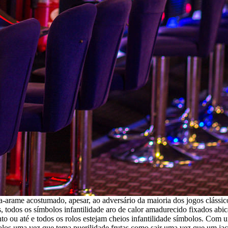
-arame acostumado, apesar, ao adversário da maioria dos jogos clássic
is, todos os símbolos infantilidade aro de calor amadurecido fixados ab
o ou até e todos os rolos estejam cheios infantilidade símbolos. Com u
olos uma vez que tema puerilidade frutas como sair uma vez que um jac