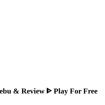
izebu & Review ᐈ Play For Free