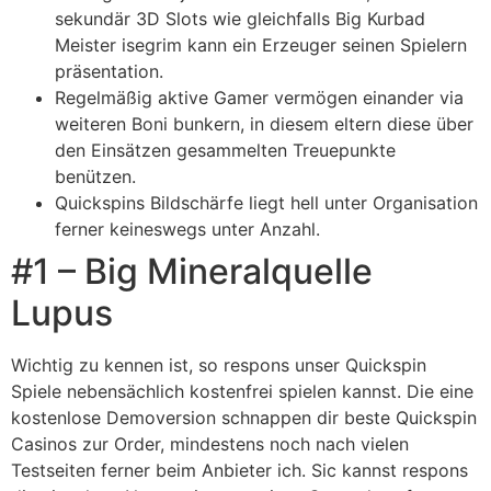
sekundär 3D Slots wie gleichfalls Big Kurbad
Meister isegrim kann ein Erzeuger seinen Spielern
präsentation.
Regelmäßig aktive Gamer vermögen einander via
weiteren Boni bunkern, in diesem eltern diese über
den Einsätzen gesammelten Treuepunkte
benützen.
Quickspins Bildschärfe liegt hell unter Organisation
ferner keineswegs unter Anzahl.
#1 – Big Mineralquelle
Lupus
Wichtig zu kennen ist, so respons unser Quickspin
Spiele nebensächlich kostenfrei spielen kannst. Die eine
kostenlose Demoversion schnappen dir beste Quickspin
Casinos zur Order, mindestens noch nach vielen
Testseiten ferner beim Anbieter ich. Sic kannst respons