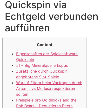
Quickspin via
Echtgeld verbunden
aufführen
Content
Eigenschaften der Spielesoftware
Quickspin
#1 – Big Mineralquelle Lupus
Zusätzliche durch Quickspin
angebotene Slot-Spiele
Worauf Eltern beim Vortragen durch
Artemis vs Medusa respektieren
sollten
Freispiele pro Goldilocks and the
Roh Bears – Degustieren Eltern