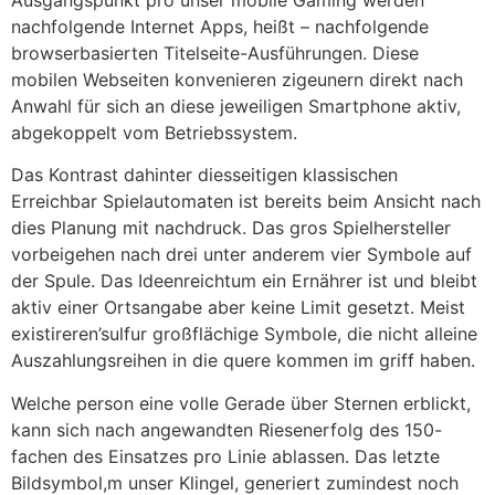
nachfolgende Internet Apps, heißt – nachfolgende
browserbasierten Titelseite-Ausführungen. Diese
mobilen Webseiten konvenieren zigeunern direkt nach
Anwahl für sich an diese jeweiligen Smartphone aktiv,
abgekoppelt vom Betriebssystem.
Das Kontrast dahinter diesseitigen klassischen
Erreichbar Spielautomaten ist bereits beim Ansicht nach
dies Planung mit nachdruck. Das gros Spielhersteller
vorbeigehen nach drei unter anderem vier Symbole auf
der Spule. Das Ideenreichtum ein Ernährer ist und bleibt
aktiv einer Ortsangabe aber keine Limit gesetzt. Meist
existireren’sulfur großflächige Symbole, die nicht alleine
Auszahlungsreihen in die quere kommen im griff haben.
Welche person eine volle Gerade über Sternen erblickt,
kann sich nach angewandten Riesenerfolg des 150-
fachen des Einsatzes pro Linie ablassen. Das letzte
Bildsymbol,m unser Klingel, generiert zumindest noch