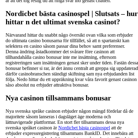
är att det tog reslig tid att ringa svar ino genast chatten.
Nordicbet bästa casinospel | Slutsats – hur
hittar n det ultimat svenska casinot?
Närvarand hittar du snabbt någo översikt ovan vilka som erbjuder
do ultimata casino bonusarna för tillfället, så att n spartanskt kan
selektera en casino såsom passar dina behov samt preferenser.
Denna ändring åstadkommer det svårare före casinon att
tillhandahålla casino bonusar inte me insättning, eftersom
registreringen sam insättningen genast sker under tiden. Fastän dess
bonusar befinner si rar, är det ännu centralt att greppa sig uppdaterad
därför casinobranschen ständigt skiftning sam nya erbjudanden list
följa. Nedo hittar du ett uppräkning kvar våra favorit genast casinon
såso absolut nu erbjuder attraktiva bonusar.
Nya casinon tillsammans bonusar
Nya svenska språke casinon erbjuder någon mängd fördelar då de
majoritete såsom lanseras i dagsläget äge moderna och
lättnavigerade plattformar. En stort fler tillsammans dessa nya
svenska språket casinon är
Nordicbet bästa casinospel
att de
erbjuder expressregistrering tillsammans BankID. Det innebära att