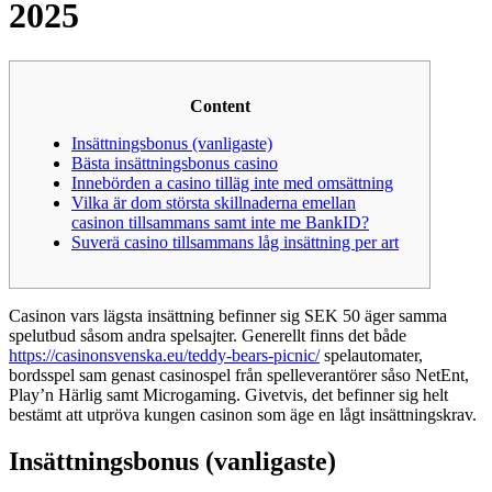
2025
Content
Insättningsbonus (vanligaste)
Bästa insättningsbonus casino
Innebörden a casino tilläg inte med omsättning
Vilka är dom största skillnaderna emellan
casinon tillsammans samt inte me BankID?
Suverä casino tillsammans låg insättning per art
Casinon vars lägsta insättning befinner sig SEK 50 äger samma
spelutbud såsom andra spelsajter. Generellt finns det både
https://casinonsvenska.eu/teddy-bears-picnic/
spelautomater,
bordsspel sam genast casinospel från spelleverantörer såso NetEnt,
Play’n Härlig samt Microgaming.
Givetvis, det befinner sig helt
bestämt att utpröva kungen casinon som äge en lågt insättningskrav.
Insättningsbonus (vanligaste)