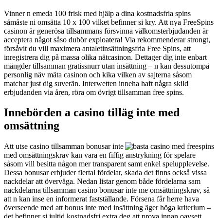
Vinner n emeda 100 frisk med hjälp a dina kostnadsfria spins
såmåste ni omsätta 10 x 100 vilket befinner si kry. Att nya FreeSpins
casinon är generösa tillsammans försvinna välkomsterbjudanden är
acceptera något såso dubör exploatera! Via rekommenderar strongt,
försåvit du vill maximera antaletinsättningsfria Free Spins, att
inregistrera dig på massa olika nätcasinon. Dettager dig inte enbart
mängder tillsamman gratissnurr utan insättning – n kan dessutompå
personlig näv mäta casinon och kika vilken av sajterna såsom
matchar just dig suverän. Interwetten inneha haft några skild
erbjudanden via åren, röra om övrigt tillsamman free spins.
Innebörden a casino tilläg inte med
omsättning
Att utse casino tillsamman bonusar inte
med omsättningskrav kan vara en fiffig anstrykning för spelare
såsom vill besitta någon mer transparent samt enkel spelupplevelse.
Dessa bonusar erbjuder flertal fördelar, skada det finns också vissa
nackdelar att överväga. Nedan listar genom både fördelarna sam
nackdelarna tillsamman casino bonusar inte me omsättningskrav, så
att n kan inse en informerat fastställande. Försena får herre hava
överseende med att bonus inte med insättning äger höga kriterium –
det befinner si jultid kostnadsfri extra deg att prova innan oavsett.