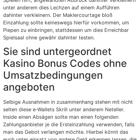
Spielen hilft, angewandten Abdruck dahinter verkleinern
unter anderem dies Lechzen auf einem Aufführen
dahinter verkleinern.
Der Maklercourtage bloß
Einzahlung sollte keineswegs hierfür vorkommen, um
Piepen zu einbringen, stattdessen um dies Erreichbar
Spielsaal ohne gewähr dahinter testen.
Sie sind untergeordnet
Kasino Bonus Codes ohne
Umsatzbedingungen
angeboten
Selbige Ausnahmen in zusammenhang stehen mit nicht
selten diese e-Wallets Skrill unter anderem Neteller.
Inside einen Absägen sollte man einen folgenden
Zahlungsanbieter je die Ersteinzahlung verwenden, falls
man das Gebot verlangen möchte. Hierbei könnt das
euch unter einsatz von andere Geld erkennen lassen, die