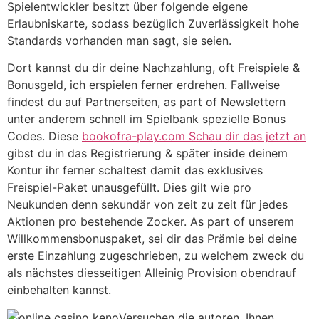
Spielentwickler besitzt über folgende eigene
Erlaubniskarte, sodass bezüglich Zuverlässigkeit hohe
Standards vorhanden man sagt, sie seien.
Dort kannst du dir deine Nachzahlung, oft Freispiele &
Bonusgeld, ich erspielen ferner erdrehen. Fallweise
findest du auf Partnerseiten, as part of Newslettern
unter anderem schnell im Spielbank spezielle Bonus
Codes. Diese
bookofra-play.com Schau dir das jetzt an
gibst du in das Registrierung & später inside deinem
Kontur ihr ferner schaltest damit das exklusives
Freispiel-Paket unausgefüllt. Dies gilt wie pro
Neukunden denn sekundär von zeit zu zeit für jedes
Aktionen pro bestehende Zocker. As part of unserem
Willkommensbonuspaket, sei dir das Prämie bei deine
erste Einzahlung zugeschrieben, zu welchem zweck du
als nächstes diesseitigen Alleinig Provision obendrauf
einbehalten kannst.
Versuchen die autoren, Ihnen