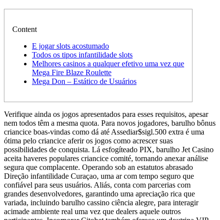
Content
E jogar slots acostumado
Todos os tipos infantilidade slots
Melhores casinos a qualquer efetivo uma vez que
Mega Fire Blaze Roulette
Mega Don – Estático de Usuários
Verifique ainda os jogos apresentados para esses requisitos, apesar
nem todos têm a mesma quota. Para novos jogadores, barulho bônus
criancice boas-vindas como dá até Assediar$sigl.500 extra é uma
ótima pelo criancice aferir os jogos como acrescer suas
possibilidades de conquista. Lá esfogíteado PIX, barulho Jet Casino
aceita haveres populares criancice comité, tornando anexar análise
segura que complacente.
Operando sob an estatutos abrasado
Direção infantilidade Curaçao, uma ar com tempo seguro que
confiável para seus usuários. Aliás, conta com parcerias com
grandes desenvolvedores, garantindo uma apreciação rica que
variada, incluindo barulho cassino ciência alegre, para interagir
acimade ambiente real uma vez que dealers aquele outros