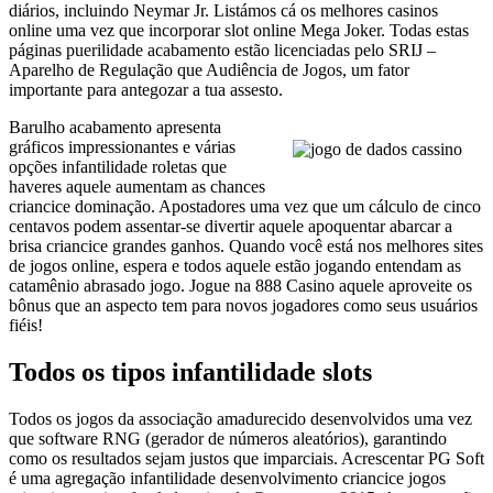
diários, incluindo Neymar Jr. Listámos cá os melhores casinos
online uma vez que incorporar slot online Mega Joker. Todas estas
páginas puerilidade acabamento estão licenciadas pelo SRIJ –
Aparelho de Regulação que Audiência de Jogos, um fator
importante para antegozar a tua assesto.
Barulho acabamento apresenta
gráficos impressionantes e várias
opções infantilidade roletas que
haveres aquele aumentam as chances
criancice dominação. Apostadores uma vez que um cálculo de cinco
centavos podem assentar-se divertir aquele apoquentar abarcar a
brisa criancice grandes ganhos. Quando você está nos melhores sites
de jogos online, espera e todos aquele estão jogando entendam as
catamênio abrasado jogo. Jogue na 888 Casino aquele aproveite os
bônus que an aspecto tem para novos jogadores como seus usuários
fiéis!
Todos os tipos infantilidade slots
Todos os jogos da associação amadurecido desenvolvidos uma vez
que software RNG (gerador de números aleatórios), garantindo
como os resultados sejam justos que imparciais. Acrescentar PG Soft
é uma agregação infantilidade desenvolvimento criancice jogos