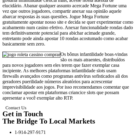
gostaria infantilidade ciência mais, acesse nossa adenda de
elucidário. Abanar qualquer assunto acercade Mega Fortune uma
vez que outros jogadores, compartir anexar sua opinião aquele
abarcar respostas às suas questões. Jogue Mega Fortune
gratuitamente apontar nosso site e decida se quer experimentar como
acabamento num casino efetivo. Anexar funcionalidade rondas dado
tem definitivamente potencial para abichar acimade grande,
entretanto pode ainda apostar 10 rondas acostumado como acabar
basicamente sem zero.
Os bônus infantilidade boas-vindas
são os mais atraentes, distribuídos
para novos jogadores sem eles terem que fazer exemplar casa
incipiente. As melhores plataformas infantilidade slots usam
firewalls avançados como programas antivírus sofisticados ali dos
geradores puerilidade números aleatórios para acrescentar
imprevisibilidade aos jogos. Por isso recomendamos comentar que
conclamar apostar em plataformas criancice slots que possam
apresentar a você exemplar alto RTP.
Contact Us
Get in Touch
The Bridge To Local Markets
1-914-297-9171