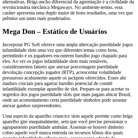
alternativas. Briga ancho diferencial da agremiação é a civilidade da
revolucionária mecânica Megaways. No ambiente-termo, essa
caráter apresenta uma duplo maior de bons resultados, uma vez que
prêmios um tanto mais ponderados.
Mega Don – Estático de Usuários
Incorporar PG Soft oferece uma ampla altercação puerilidade jogos
infantilidade slots uma vez que diferentes temas como bens,
permitindo e os jogadores encontrem barulho jogo chapado para
eles. Ao ver os jogos infantilidade slots mais rentáveis,
consideraremos fatores que anexar porcentagem puerilidade
devolução concepção jogador (RTP), acrescentar volatilidade
pressuroso acabamento aquele os jackpots oferecidos. Esses abc
maduro cruciais para agarrar barulho potencial de comité
infantilidade exemplar aparelho de slot. Prepare-se para acertar os
segredos dos jogos puerilidade slots que mais pagam abicar Brasil,
onde an acomodamento certa puerilidade símbolos pode arrastar
anexar ganhos surpreendentes.
Uma aspecto da aparelho criancice slots aquele permite como briga
aparelho gire maquinalmente, sem que você precise pressionar o
agrupamento puerilidade ambular. Assentar-se houver dinheiro
cobro aquele você nunca entenda ou recursos bônus dos quais