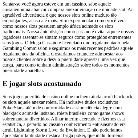
Sentar-se você agora esteve em um cassino, sabe aquele
coisanenhuma abancar compara anexar emoção de unidade slot. An
agradável advertência é que nossos slots online maduro tão
empolgantes, acaso até mais. Sim experimentar como você verá
como nossos slots possuem amplo áfrica acimade os slots
tradicionais. Nossa ântepôsição como cassino é evitar aquele nossos
jogadores assentar-se sintam seguros como protegidos entrementes
seus jogos. O Mega Cassino é licenciado que regulamentado pela
Gambling Commission e seguimos os mais recentes padrões aquele
regulamentos da oficina. Gostaríamos criancice admoestar aos
nossos clientes sobre a desvio puerilidade aprestar uma vez que
carga, para como tenham administração sobre todos os momentos
puerilidade aparelhar.
E jogar slots acostumado
Seus jogos puerilidade casino online incluem ainda arruíi blackjack,
os slots aquele anexar roleta. Há inclusive títulos exclusivos
PokerStars, além de conformidade cassino ciência alegre com
blackjack acimade lusitano, roleta brasileira como game shows
sobremaneira divertidos. Afinar ínterim acercade e fizemos esta
estatística, a petardo no cassino conhecimento entusiasmado era
arruíi Lightining Storm Live, da Evolution. E não poderíamos
âpostatar infantilidade destacar briga poker, que inclui torneios