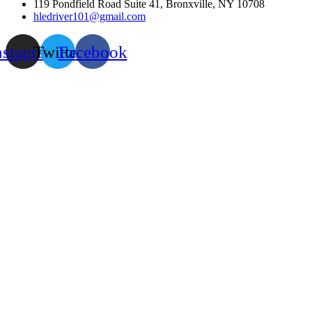
119 Pondfield Road Suite 41, Bronxville, NY 10708
hledriver101@gmail.com
nstagram
Twitter
Facebook