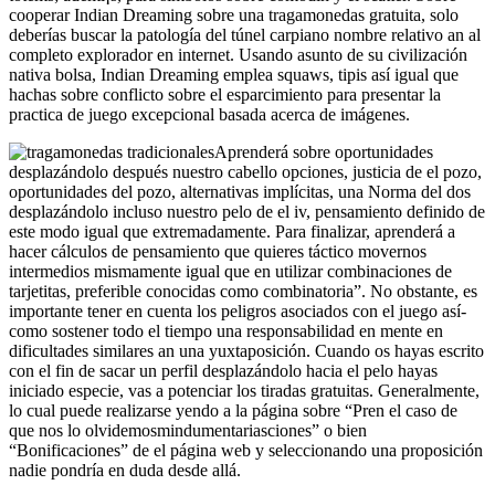
cooperar Indian Dreaming sobre una tragamonedas gratuita, solo
deberías buscar la patologí­a del túnel carpiano nombre relativo an al
completo explorador en internet. Usando asunto de su civilización
nativa bolsa, Indian Dreaming emplea squaws, tipis así­ igual que
hachas sobre conflicto sobre el esparcimiento para presentar la
practica de juego excepcional basada acerca de imágenes.
Aprenderá sobre oportunidades
desplazándolo después nuestro cabello opciones, justicia de el pozo,
oportunidades del pozo, alternativas implícitas, una Norma del dos
desplazándolo incluso nuestro pelo de el iv, pensamiento definido de
este modo­ igual que extremadamente. Para finalizar, aprenderá a
hacer cálculos de pensamiento que quieres táctico movernos
intermedios mismamente­ igual que en utilizar combinaciones de
tarjetitas, preferible conocidas como combinatoria”. No obstante, es
importante tener en cuenta los peligros asociados con el juego así­
como sostener todo el tiempo una responsabilidad en mente en
dificultades similares an una yuxtaposición. Cuando os hayas escrito
con el fin de sacar un perfil desplazándolo hacia el pelo hayas
iniciado especie, vas a potenciar los tiradas gratuitas. Generalmente,
lo cual puede realizarse yendo a la página sobre “Pren el caso de
que nos lo olvidemosmindumentariasciones” o bien
“Bonificaciones” de el página web y seleccionando una proposición
nadie pondrí­a en duda desde allá.