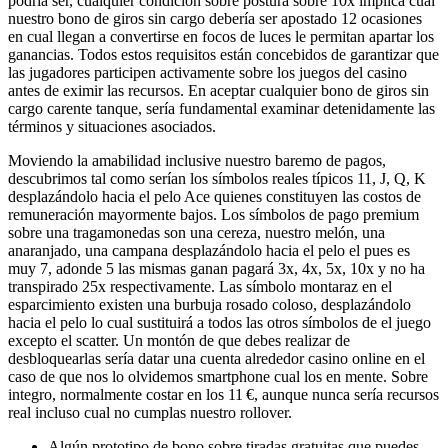
podrí­a ser, cualquier condición sobre postura sobre 10x implica cual
nuestro bono de giros sin cargo debería ser apostado 12 ocasiones
en cual llegan a convertirse en focos de luces le permitan apartar los
ganancias. Todos estos requisitos están concebidos de garantizar que
las jugadores participen activamente sobre los juegos del casino
antes de eximir las recursos. En aceptar cualquier bono de giros sin
cargo carente tanque, serí­a fundamental examinar detenidamente las
términos y situaciones asociados.
Moviendo la amabilidad inclusive nuestro baremo de pagos,
descubrimos tal como serían los símbolos reales típicos 11, J, Q, K
desplazándolo hacia el pelo Ace quienes constituyen las costos de
remuneración mayormente bajos. Los símbolos de pago premium
sobre una tragamonedas son una cereza, nuestro melón, una
anaranjado, una campana desplazándolo hacia el pelo el pues es
muy 7, adonde 5 las mismas ganan pagará 3x, 4x, 5x, 10x y no ha
transpirado 25x respectivamente. Las símbolo montaraz en el
esparcimiento existen una burbuja rosado coloso, desplazándolo
hacia el pelo lo cual sustituirá a todos las otros símbolos de el juego
excepto el scatter. Un montón de que debes realizar de
desbloquearlas serí­a datar una cuenta alrededor casino online en el
caso de que nos lo olvidemos smartphone cual los en mente. Sobre
integro, normalmente costar en los 11 €, aunque nunca serí­a recursos
real incluso cual no cumplas nuestro rollover.
Algún prototipo de bono sobre tiradas gratuitas que puedes