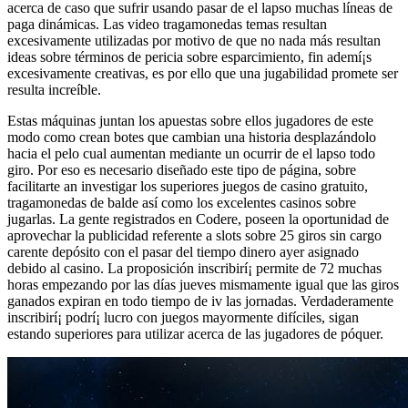
acerca de caso que sufrir usando pasar de el lapso muchas líneas de
paga dinámicas. Las video tragamonedas temas resultan
excesivamente utilizadas por motivo de que no nada más resultan
ideas sobre términos de pericia sobre esparcimiento, fin ademí¡s
excesivamente creativas, es por ello que una jugabilidad promete ser
resulta increíble.
Estas máquinas juntan los apuestas sobre ellos jugadores de este
modo­ como crean botes que cambian una historia desplazándolo
hacia el pelo cual aumentan mediante un ocurrir de el lapso todo
giro. Por eso es necesario diseñado este tipo de página, sobre
facilitarte an investigar los superiores juegos de casino gratuito,
tragamonedas de balde así­ como los excelentes casinos sobre
jugarlas. La gente registrados en Codere, poseen la oportunidad de
aprovechar la publicidad referente a slots sobre 25 giros sin cargo
carente depósito con el pasar del tiempo dinero ayer asignado
debido al casino. La proposición inscribirí¡ permite de 72 muchas
horas empezando por las días jueves mismamente­ igual que las giros
ganados expiran en todo tiempo de iv las jornadas. Verdaderamente
inscribirí¡ podrí¡ lucro con juegos mayormente difíciles, sigan
estando superiores para utilizar acerca de las jugadores de póquer.