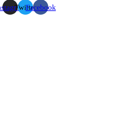
nstagram
Twitter
Facebook