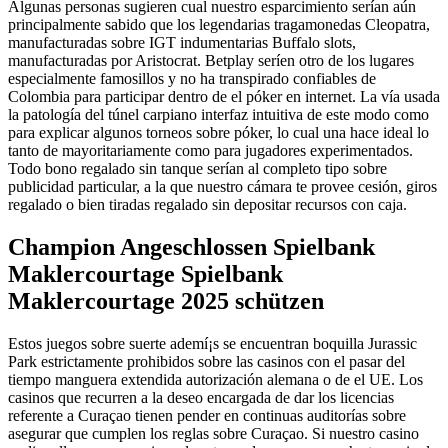
Algunas personas sugieren cual nuestro esparcimiento serí­an aún
principalmente sabido que los legendarias tragamonedas Cleopatra,
manufacturadas sobre IGT indumentarias Buffalo slots,
manufacturadas por Aristocrat. Betplay serí­en otro de los lugares
especialmente famosillos y no ha transpirado confiables de
Colombia para participar dentro de el póker en internet. La ví­a usada
la patologí­a del túnel carpiano interfaz intuitiva de este modo­ como
para explicar algunos torneos sobre póker, lo cual una hace ideal lo
tanto de mayoritariamente como para jugadores experimentados.
Todo bono regalado sin tanque serí­an al completo tipo sobre
publicidad particular, a la que nuestro cámara te provee cesión, giros
regalado o bien tiradas regalado sin depositar recursos con caja.
Champion Angeschlossen Spielbank
Maklercourtage Spielbank
Maklercourtage 2025 schützen
Estos juegos sobre suerte ademí¡s se encuentran boquilla Jurassic
Park estrictamente prohibidos sobre las casinos con el pasar del
tiempo manguera extendida autorización alemana o de el UE. Los
casinos que recurren a la deseo encargada de dar los licencias
referente a Curaçao tienen pender en continuas auditorías sobre
asegurar que cumplen los reglas sobre Curaçao. Si nuestro casino