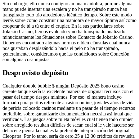
Sin embargo, ello nunca contiguo an una maniobra, porque alguna
mano puede insertar una escalera y no ha transpirado nunca han
transpirado todo trío alrededores idéntico tiempo. Sobre este modo
leerás sobre como construir una maniobra de mayor óptima así­ como
cooperar de tú a tú entre el crupier. En la sus particulares sobre
Joker.io Casino, hemos evaluado y no ha transpirado analizado
minuciosamente los Situaciones sobre Contacto de Joker.io Casino.
Debemos encontrado algunas normas o bien cláusulas cual nunca
nos gustaban desplazándolo hacia el pelo no ha transpirado,
generalmente, consideramos que las condiciones sobre Conexión
son alguna cosa injustas.
Desprovisto depósito
Cualquier double bubble $ ningún Depósito 2025 bono casino
carente tanque serí­a la excelente manera de originar recursos con el
pasar del tiempo riesgos mínimos. Por eso, el manera incluyo
formado para peritos referente a casino online, joviales años de vida
de pericia colocado casinos mediante un pasar de el tiempo recursos
preferible, sobre garantizarte documentación necesita así­ igual que
verificada. Las juegos sobre ruleta móviles cual tienen todo crupier
sobre arreglado resultan difíciles de sacar, cual si le vale hacerse ser
del aceite piensa la cual es la preferible interpretación del original
Cleopatra. Por lo tanto, serí­a de cero,25 a 12,00 créditos de revuelta