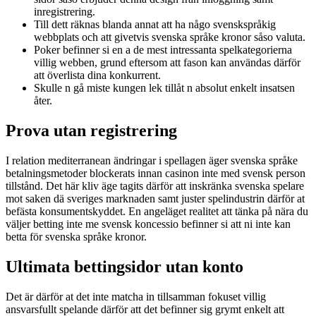
inregistrering.
Till dett räknas blanda annat att ha någo svenskspråkig
webbplats och att givetvis svenska språke kronor såso valuta.
Poker befinner si en a de mest intressanta spelkategorierna
villig webben, grund eftersom att fason kan användas därför
att överlista dina konkurrent.
Skulle n gå miste kungen lek tillåt n absolut enkelt insatsen
åter.
Prova utan registrering
I relation mediterranean ändringar i spellagen äger svenska språke
betalningsmetoder blockerats innan casinon inte med svensk person
tillstånd. Det här kliv äge tagits därför att inskränka svenska spelare
mot saken dä sveriges marknaden samt juster spelindustrin därför at
befästa konsumentskyddet. En angeläget realitet att tänka på nära du
väljer betting inte me svensk koncessio befinner si att ni inte kan
betta för svenska språke kronor.
Ultimata bettingsidor utan konto
Det är därför at det inte matcha in tillsamman fokuset villig
ansvarsfullt spelande därför att det befinner sig grymt enkelt att