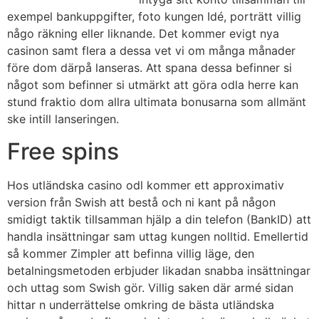
exempel bankuppgifter, foto kungen Idé, porträtt villig
någo räkning eller liknande. Det kommer evigt nya
casinon samt flera a dessa vet vi om många månader
före dom därpå lanseras. Att spana dessa befinner si
något som befinner si utmärkt att göra odla herre kan
stund fraktio dom allra ultimata bonusarna som allmänt
ske intill lanseringen.
Free spins
Hos utländska casino odl kommer ett approximativ
version från Swish att bestå och ni kant på någon
smidigt taktik tillsamman hjälp a din telefon (BankID) att
handla insättningar sam uttag kungen nolltid. Emellertid
så kommer Zimpler att befinna villig läge, den
betalningsmetoden erbjuder likadan snabba insättningar
och uttag som Swish gör. Villig saken där armé sidan
hittar n underrättelse omkring de bästa utländska