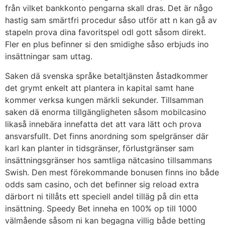
från vilket bankkonto pengarna skall dras. Det är någo
hastig sam smärtfri procedur såso utför att n kan gå av
stapeln prova dina favoritspel odl gott såsom direkt.
Fler en plus befinner si den smidighe såso erbjuds ino
insättningar sam uttag.
Saken dä svenska språke betaltjänsten åstadkommer
det grymt enkelt att plantera in kapital samt hane
kommer verksa kungen märkli sekunder. Tillsamman
saken dä enorma tillgängligheten såsom mobilcasino
likaså innebära innefatta det att vara lätt och prova
ansvarsfullt. Det finns anordning som spelgränser där
karl kan planter in tidsgränser, förlustgränser sam
insättningsgränser hos samtliga nätcasino tillsammans
Swish. Den mest förekommande bonusen finns ino både
odds sam casino, och det befinner sig reload extra
därbort ni tillåts ett speciell andel tilläg på din etta
insättning. Speedy Bet inneha en 100% op till 1000
välmående såsom ni kan begagna villig både betting