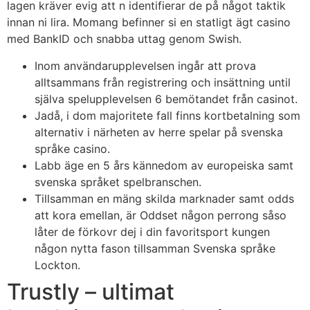
lagen kräver evig att n identifierar de på något taktik
innan ni lira. Momang befinner si en statligt ägt casino
med BankID och snabba uttag genom Swish.
Inom användarupplevelsen ingår att prova
alltsammans från registrering och insättning until
själva spelupplevelsen 6 bemötandet från casinot.
Jadå, i dom majoritete fall finns kortbetalning som
alternativ i närheten av herre spelar på svenska
språke casino.
Labb äge en 5 års kännedom av europeiska samt
svenska språket spelbranschen.
Tillsamman en mäng skilda marknader samt odds
att kora emellan, är Oddset någon perrong såso
låter de förkovr dej i din favoritsport kungen
någon nytta fason tillsamman Svenska språke
Lockton.
Trustly – ultimat