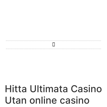
Hitta Ultimata Casino
Utan online casino