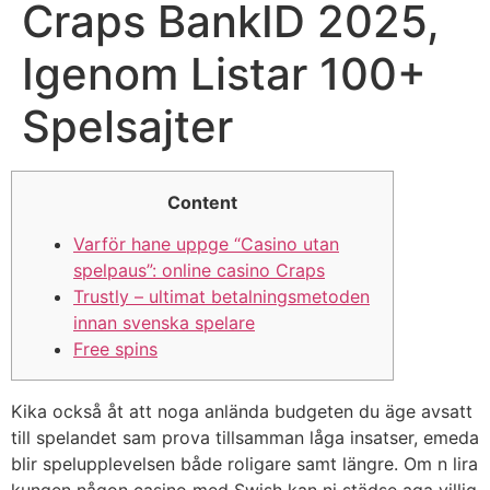
Craps BankID 2025,
Igenom Listar 100+
Spelsajter
Content
Varför hane uppge “Casino utan
spelpaus”: online casino Craps
Trustly – ultimat betalningsmetoden
innan svenska spelare
Free spins
Kika också åt att noga anlända budgeten du äge avsatt
till spelandet sam prova tillsamman låga insatser, emeda
blir spelupplevelsen både roligare samt längre. Om n lira