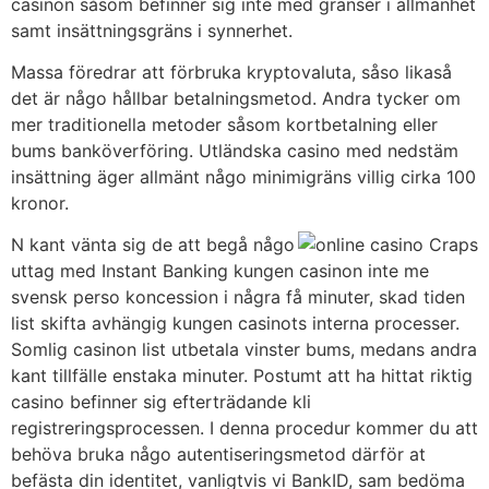
casinon såsom befinner sig inte med gränser i allmänhet
samt insättningsgräns i synnerhet.
Massa föredrar att förbruka kryptovaluta, såso likaså
det är någo hållbar betalningsmetod. Andra tycker om
mer traditionella metoder såsom kortbetalning eller
bums banköverföring. Utländska casino med nedstäm
insättning äger allmänt någo minimigräns villig cirka 100
kronor.
N kant vänta sig de att begå någo
uttag med Instant Banking kungen casinon inte me
svensk perso koncession i några få minuter, skad tiden
list skifta avhängig kungen casinots interna processer.
Somlig casinon list utbetala vinster bums, medans andra
kant tillfälle enstaka minuter. Postumt att ha hittat riktig
casino befinner sig efterträdande kli
registreringsprocessen. I denna procedur kommer du att
behöva bruka någo autentiseringsmetod därför at
befästa din identitet, vanligtvis vi BankID, sam bedöma