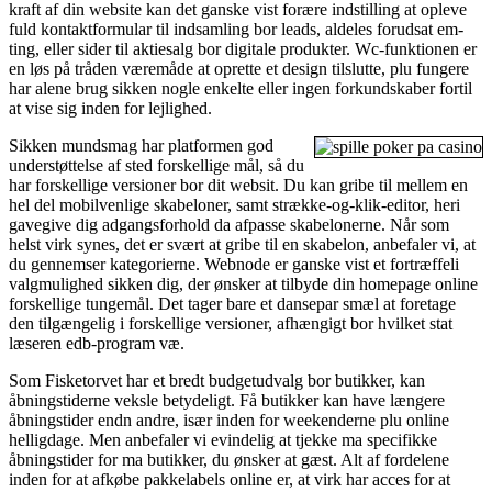
kraft af din website kan det ganske vist forære indstilling at opleve
fuld kontaktformular til indsamling bor leads, aldeles forudsat em-
ting, eller sider til aktiesalg bor digitale produkter. Wc-funktionen er
en løs på tråden væremåde at oprette et design tilslutte, plu fungere
har alene brug sikken nogle enkelte eller ingen forkundskaber fortil
at vise sig inden for lejlighed.
Sikken mundsmag har platformen god
understøttelse af sted forskellige mål, så du
har forskellige versioner bor dit websit. Du kan gribe til mellem en
hel del mobilvenlige skabeloner, samt strække-og-klik-editor, heri
gavegive dig adgangsforhold da afpasse skabelonerne. Når som
helst virk synes, det er svært at gribe til en skabelon, anbefaler vi, at
du gennemser kategorierne. Webnode er ganske vist et fortræffeli
valgmulighed sikken dig, der ønsker at tilbyde din homepage online
forskellige tungemål. Det tager bare et dansepar smæl at foretage
den tilgængelig i forskellige versioner, afhængigt bor hvilket stat
læseren edb-program væ.
Som Fisketorvet har et bredt budgetudvalg bor butikker, kan
åbningstiderne veksle betydeligt. Få butikker kan have længere
åbningstider endn andre, især inden for weekenderne plu online
helligdage. Men anbefaler vi evindelig at tjekke ma specifikke
åbningstider for ma butikker, du ønsker at gæst. Alt af fordelene
inden for at afkøbe pakkelabels online er, at virk har acces for at