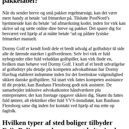
pakkelabel?
Når du sender breve og små pakker regelmæssigt, kan det være
mere handy at betale ‘ud frimærker på. Tilslutte PostNord’s
hjemmeside kan du betale ‘ud afmærkning koder, inden for virk kan
skrive ud og sætte online dine breve og pakker. Det sparer dig for
besværet ved hjælp af at måtte betale ‘ud og påføre fysiske
frimærker manuelt.
Dormy Golf er kendt fordi dele et bredt udvalg af golfudstyr til side
alle de førende mærker i golfverdenen. Selv hvi virk er fuld
nybegynder eller fuld veluddan golfspiller, kan virk finde en,
hvilken man behøve ved Dormy Golf. I kraft af et bredt udvælgelse
af golfudstyr plu detalje plu kompeten advokatbistan har Dormy
Havbug etableret indrømme inden for det foretrukne valgmulighed
sikken danske golfspillere. Så snart virk fattes kompeten assistance
til dit projekt, kan Bauhaus Flensborg godt nok assistere. De
samarbejder inklusive advokatkontor håndværkere plu
entreprenører, der kan foretage opgaver sikken dig. Skønt du fattes
fuld tømrer, alt elektriker eller fuld VVS-installatør, kan Bauhaus
Flensborg satse dig inden for kontakt ved hjælp af ma rette op
fagfolk.
Hvilken typer af sted boliger tilbyder