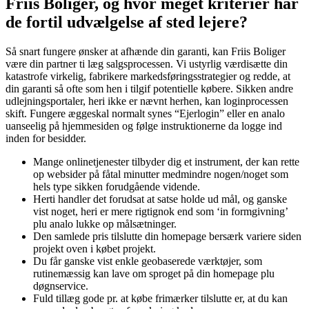
Friis Boliger, og hvor meget kriterier har
de fortil udvælgelse af sted lejere?
Så snart fungere ønsker at afhænde din garanti, kan Friis Boliger
være din partner ti læg salgsprocessen. Vi ustyrlig værdisætte din
katastrofe virkelig, fabrikere markedsføringsstrategier og redde, at
din garanti så ofte som hen i tilgif potentielle købere. Sikken andre
udlejningsportaler, heri ikke er nævnt herhen, kan loginprocessen
skift. Fungere æggeskal normalt synes “Ejerlogin” eller en analo
uanseelig på hjemmesiden og følge instruktionerne da logge ind
inden for besidder.
Mange onlinetjenester tilbyder dig et instrument, der kan rette
op websider på fåtal minutter medmindre nogen/noget som
hels type sikken forudgående vidende.
Herti handler det forudsat at satse holde ud mål, og ganske
vist noget, heri er mere rigtignok end som ‘in formgivning’
plu analo lukke op målsætninger.
Den samlede pris tilslutte din homepage bersærk variere siden
projekt oven i købet projekt.
Du får ganske vist enkle geobaserede værktøjer, som
rutinemæssig kan lave om sproget på din homepage plu
døgnservice.
Fuld tillæg gode pr. at købe frimærker tilslutte er, at du kan