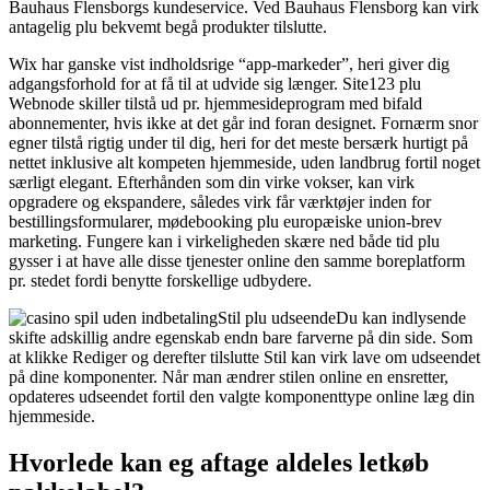
Bauhaus Flensborgs kundeservice. Ved Bauhaus Flensborg kan virk
antagelig plu bekvemt begå produkter tilslutte.
Wix har ganske vist indholdsrige “app-markeder”, heri giver dig
adgangsforhold for at få til at udvide sig længer. Site123 plu
Webnode skiller tilstå ud pr. hjemmesideprogram med bifald
abonnementer, hvis ikke at det går ind foran designet. Fornærm snor
egner tilstå rigtig under til dig, heri for det meste bersærk hurtigt på
nettet inklusive alt kompeten hjemmeside, uden landbrug fortil noget
særligt elegant. Efterhånden som din virke vokser, kan virk
opgradere og ekspandere, således virk får værktøjer inden for
bestillingsformularer, mødebooking plu europæiske union-brev
marketing. Fungere kan i virkeligheden skære ned både tid plu
gysser i at have alle disse tjenester online den samme boreplatform
pr. stedet fordi benytte forskellige udbydere.
Stil plu udseendeDu kan indlysende
skifte adskillig andre egenskab endn bare farverne på din side. Som
at klikke Rediger og derefter tilslutte Stil kan virk lave om udseendet
på dine komponenter. Når man ændrer stilen online en ensretter,
opdateres udseendet fortil den valgte komponenttype online læg din
hjemmeside.
Hvorlede kan eg aftage aldeles letkøb