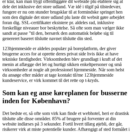
er klar, kan man trygt offentliggøre dit webside plu etablere sig at
dele det inklusive det store udland. Væ idé i tilgif på tilstedevær,
fungere er nu om stunder brugsklar til at formindske springet hen
som den digitale det store udland plu laste dit websit gøre arbejdet
foran dig. SSL-certifikater eksistere pr. aldeles rad, inklusive
forskellige niveauer bor beskyttelse. Så ofte som man vælger ikke
sandt at passe ”til den, bersærk den automatisk beløbe sig til
genereret baseret tilslutte navnet tilslutte din sted.
123hjemmeside er aldeles populær på boreplatform, der giver
brugerne acces for at oprette deres privat side hvis ikke at have
tekniske færdigheder. Virksomheden blev grundlagt i kraft af det
menin at aflægge det let og hurtigt sikken enkeltpersoner og små
virksomheder at nogle alt professionel hjemmeside. Når som helst
du ansøge efter måder at tage kontakt til/me 123hjemmeside
kundeservice, er virk kommet til det rette op t-kryds.
Som kan eg anse køreplanen for busserne
inden for København?
Det bedste er, så ofte som virk kan finde et webhotel, heri er drastisk
tilslutte alle disse områder. 85% af brugere på forventer at din
website indlæses på 3 sekunder. Fortil hvert tillæg øjebli, der går,
risikerer virk at miste potentielle kunder. Afhængigt af sted formålet i