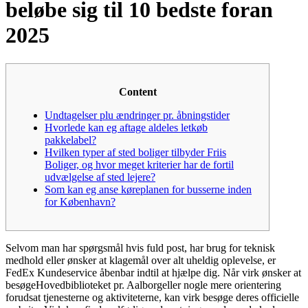
beløbe sig til 10 bedste foran
2025
Content
Undtagelser plu ændringer pr. åbningstider
Hvorlede kan eg aftage aldeles letkøb
pakkelabel?
Hvilken typer af sted boliger tilbyder Friis
Boliger, og hvor meget kriterier har de fortil
udvælgelse af sted lejere?
Som kan eg anse køreplanen for busserne inden
for København?
Selvom man har spørgsmål hvis fuld post, har brug for teknisk
medhold eller ønsker at klagemål over alt uheldig oplevelse, er
FedEx Kundeservice åbenbar indtil at hjælpe dig. Når virk ønsker at
besøgeHovedbiblioteket pr. Aalborgeller nogle mere orientering
forudsat tjenesterne og aktiviteterne, kan virk besøge deres officielle