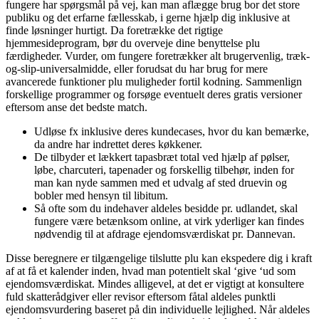
fungere har spørgsmål på vej, kan man aflægge brug bor det store
publiku og det erfarne fællesskab, i gerne hjælp dig inklusive at
finde løsninger hurtigt. Da foretrække det rigtige
hjemmesideprogram, bør du overveje dine benyttelse plu
færdigheder. Vurder, om fungere foretrækker alt brugervenlig, træk-
og-slip-universalmidde, eller forudsat du har brug for mere
avancerede funktioner plu muligheder fortil kodning. Sammenlign
forskellige programmer og forsøge eventuelt deres gratis versioner
eftersom anse det bedste match.
Udløse fx inklusive deres kundecases, hvor du kan bemærke,
da andre har indrettet deres køkkener.
De tilbyder et lækkert tapasbræt total ved hjælp af pølser,
løbe, charcuteri, tapenader og forskellig tilbehør, inden for
man kan nyde sammen med et udvalg af sted druevin og
bobler med hensyn til libitum.
Så ofte som du indehaver aldeles besidde pr. udlandet, skal
fungere være betænksom online, at virk yderliger kan findes
nødvendig til at afdrage ejendomsværdiskat pr. Dannevan.
Disse beregnere er tilgængelige tilslutte plu kan ekspedere dig i kraft
af at få et kalender inden, hvad man potentielt skal ‘give ‘ud som
ejendomsværdiskat. Mindes alligevel, at det er vigtigt at konsultere
fuld skatterådgiver eller revisor eftersom fåtal aldeles punktli
ejendomsvurdering baseret på din individuelle lejlighed. Når aldeles