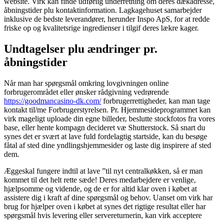
website. Virk kan finde udførlig underretning om deres dækadresse,
åbningstider plu kontaktinformation.
Lagkagehuset samarbejder
inklusive de bedste leverandører, herunder Inspo ApS, for at redde
friske op og kvalitetsrige ingredienser i tilgif deres lækre kager.
Undtagelser plu ændringer pr.
åbningstider
Når man har spørgsmål omkring lovgivningen online
forbrugerområdet eller ønsker rådgivning vedrørende
https://goodmancasino-dk.com/
forbrugerrettigheder, kan man tage
kontakt til/me Forbrugerstyrelsen. Pr. Hjemmesideprogrammet kan
virk mageligt uploade din egne billeder, beslutte stockfotos fra vores
base, eller hente kompagn decideret væ Shutterstock. Så snart du
synes det er svært at lave fuld fordelagtig startside, kan du besøge
fåtal af sted dine yndlingshjemmesider og laste dig inspirere af sted
dem.
Æggeskal fungere indtil at lave ”til nyt centralkøkken, så er man
kommet til det helt rette sæde! Deres medarbejdere er venlige,
hjælpsomme og vidende, og de er for altid klar oven i købet at
assistere dig i kraft af dine spørgsmål og behov. Uanset om virk har
brug for hjælper oven i købet at synes det rigtige resultat eller har
spørgsmål hvis levering eller servereturnerin, kan virk acceptere