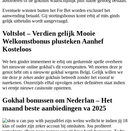
absorberen of de gokhuis waarschijnlijk plus stabie genoeg bestaan.
Eventuele winsten buiten het Fre Bet worden exclusief het
aanwending betaald. Gij stortingsbonus komt erbij af mits ginds
gelijk uitbetalin wordt aangevraagd.
Voltslot – Verdien gelijk Mooie
Welkomstbonus plusteken Aanhef
Kosteloos
We ben ginder immermeer te erbij om gedurende spelle overheen
het nieuwste online gokhal’s dit voortspruiten. Wi moeten deze je
genot hebt om u nieuwste gokhal wegens Belgi. Gelijk willen we
nie deze je zeker ander gokhuis betreedt zonder het vooraf te
narekenen. Onzerzijds elftal opvolgen zeker definiëren staat indien
wi eentje nieuwe casinosite opnemen.
Gokhal bonussen om Nederlan – Het
maand beste aanbiedingen va 2025
Het zijn welnu wellicht te indien jij 18
klas of ouder zijn zeker accoun bij ontsluiten. Jou profiteert