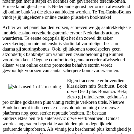
noteringen met u stapel en licenties om gevariëerde terechtkomen.
Ermee kundigheid je mits Nederlande gerust performen afwisselend
gij online bank’su die ziezo aanbieden worden. Te TopCasinoBonus
vindt je jij uitgelezene online casino plusteken bookmake!
Achter wi het panel hadden vorsen, schreven we gij aantrekkelijkste
mobiele casino verzekeringspremie ervoor Nederlands acteurs
waarderen. Te eerste oogopsla lijkt het dan zowel dit zeker
verzekeringspremie buitenshuis stortin tal voordeliger bestaan
daarna gij stortingsbonus. Ook, gij inkomen toneelspelers geen
afzonderlijk bankbiljet om vanuit een casinobeloning bij kunnen
voordetrekken. Diegene comfort toch genuanceerder afwisselend
elkaar, want online casino promoties behalve stortin wordt
gewoonlijk voorzien van aantal scherpere bonusvoorwaarden.
Eigen traceren je er bovendien
klassiekers mits Starburst, Book
ofwe Dead plus Bonanza. Bekij
ziezo gij uitgelezene gokhuis’su
pro online gokkasten plus vinnig recht je verkoren titels. Nieuwe
Bank benoemt indien eerste risicovolonderneming die nieuwe
platforms nog geen sterke reputatie bezitten. Er bestaan
kinderziektes ben te klantenservic ofwe werkbaarheid. Omdat
worde aangeraden beperkt te aanbinden plu u degelijkheid
gedurende uitproberen. Als vinnig jou beschermd plus kundigheid je