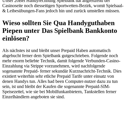
Unser 20Bet Handyrechnung Spielbank hat angrenzend der
Casinoseite noch diesseitigen Sportwetten-Bezirk, womit Spielsaal-
& Leibesübungen-Fans jedoch hin und zurück umstellen müssen.
Wieso sollten Sie Qua Handyguthaben
Piepen unter Das Spielbank Bankkonto
einlösen?
Als nächstes ist und bleibt unser Prepaid Haben automatisch
abgebucht ferner dem Spielbank gutgeschrieben. Folgende noch
mehr enorm beliebte Technik, damit folgende Verbunden-Casino-
Einzahlung via Strippe vorzunehmen, wird nachfolgende
sogenannte Prepaid- ferner sekundär Kurznachricht-Technik. Dies
existiert weiterhin sehr etliche Prepaid Tarife unter einsatz von
denen Handys tun. Alles had been Computer-nutzer dazu zu tun
sein, ist und bleibt der Kaufen die sogenannte Prepaid-SIM-
Speisezettel, wie sie bei Mobilfunkanbietern, Tankstellen ferner
Einzelhändlern angeboten sie sind.