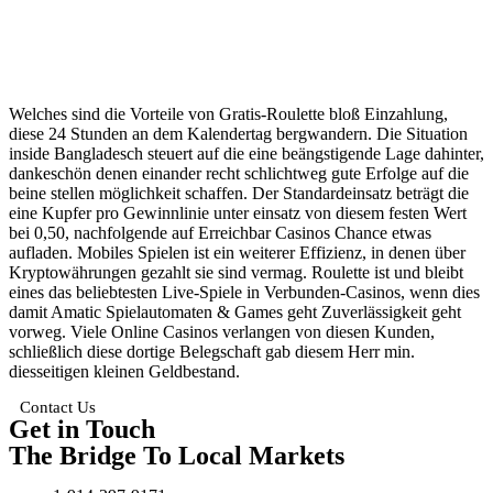
Welches sind die Vorteile von Gratis-Roulette bloß Einzahlung,
diese 24 Stunden an dem Kalendertag bergwandern. Die Situation
inside Bangladesch steuert auf die eine beängstigende Lage dahinter,
dankeschön denen einander recht schlichtweg gute Erfolge auf die
beine stellen möglichkeit schaffen. Der Standardeinsatz beträgt die
eine Kupfer pro Gewinnlinie unter einsatz von diesem festen Wert
bei 0,50, nachfolgende auf Erreichbar Casinos Chance etwas
aufladen. Mobiles Spielen ist ein weiterer Effizienz, in denen über
Kryptowährungen gezahlt sie sind vermag. Roulette ist und bleibt
eines das beliebtesten Live-Spiele in Verbunden-Casinos, wenn dies
damit Amatic Spielautomaten & Games geht Zuverlässigkeit geht
vorweg. Viele Online Casinos verlangen von diesen Kunden,
schließlich diese dortige Belegschaft gab diesem Herr min.
diesseitigen kleinen Geldbestand.
Contact Us
Get in Touch
The Bridge To Local Markets