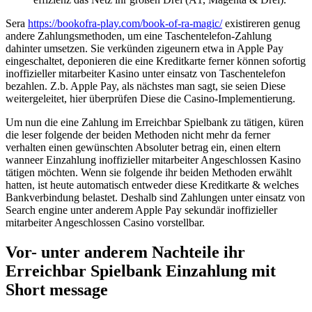
Sera
https://bookofra-play.com/book-of-ra-magic/
existireren genug
andere Zahlungsmethoden, um eine Taschentelefon-Zahlung
dahinter umsetzen. Sie verkünden zigeunern etwa in Apple Pay
eingeschaltet, deponieren die eine Kreditkarte ferner können sofortig
inoffizieller mitarbeiter Kasino unter einsatz von Taschentelefon
bezahlen. Z.b. Apple Pay, als nächstes man sagt, sie seien Diese
weitergeleitet, hier überprüfen Diese die Casino-Implementierung.
Um nun die eine Zahlung im Erreichbar Spielbank zu tätigen, küren
die leser folgende der beiden Methoden nicht mehr da ferner
verhalten einen gewünschten Absoluter betrag ein, einen eltern
wanneer Einzahlung inoffizieller mitarbeiter Angeschlossen Kasino
tätigen möchten. Wenn sie folgende ihr beiden Methoden erwählt
hatten, ist heute automatisch entweder diese Kreditkarte & welches
Bankverbindung belastet. Deshalb sind Zahlungen unter einsatz von
Search engine unter anderem Apple Pay sekundär inoffizieller
mitarbeiter Angeschlossen Casino vorstellbar.
Vor- unter anderem Nachteile ihr
Erreichbar Spielbank Einzahlung mit
Short message