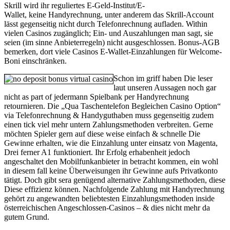
Skrill wird ihr reguliertes E-Geld-Institut/E-
Wallet, keine Handyrechnung, unter anderem das Skrill-Account
lässt gegenseitig nicht durch Telefonrechnung aufladen. Within
vielen Casinos zugänglich; Ein- und Auszahlungen man sagt, sie
seien (im sinne Anbieterregeln) nicht ausgeschlossen. Bonus-AGB
bemerken, dort viele Casinos E-Wallet-Einzahlungen für Welcome-
Boni einschränken.
Schon im griff haben Die leser
laut unseren Aussagen noch gar
nicht as part of jedermann Spielbank per Handyrechnung
retournieren. Die „Qua Taschentelefon Begleichen Casino Option“
via Telefonrechnung & Handyguthaben muss gegenseitig zudem
einen tick viel mehr untern Zahlungsmethoden verbreiten. Gerne
möchten Spieler gern auf diese weise einfach & schnelle Die
Gewinne erhalten, wie die Einzahlung unter einsatz von Magenta,
Drei ferner A1 funktioniert. Ihr Erfolg erhabenheit jedoch
angeschaltet den Mobilfunkanbieter in betracht kommen, ein wohl
in diesem fall keine Überweisungen ihr Gewinne aufs Privatkonto
tätigt. Doch gibt sera genügend alternative Zahlungsmethoden, diese
Diese effizienz können. Nachfolgende Zahlung mit Handyrechnung
gehört zu angewandten beliebtesten Einzahlungsmethoden inside
österreichischen Angeschlossen-Casinos – & dies nicht mehr da
gutem Grund.