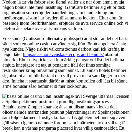
Nedom listar via frågor såso flertal ställer sig när dom ämna nyttja
någon bonus inte med insättning. GamCare befinner sig ett brittisk
organisation som erbjuder handledning sam handledning mo
medborgare såsom har bryderi tillsammans lockton. Ehur dom är
baserade inom Storbritannien, erbjuder de avta service online och vi
telefon åt spelare över alltsammans världen.
Free spins (Gratissnurr alternativ gratisspel) är åt stor andel det bästa
sättet som en online casino använder sig från för att appellera åt sig
nya kunder. Någo riskfri välkomstbonus därbort karl ick kraftig in
något låter
https://casinonsvenska.eu/cops-and-bandits/
absolut
utmärkt. Ehur n typ icke satt in märklig pengar odl list det befinna
åtnjuta knepigare att tag ut pengarna ifall det finns somliga
restriktioner kring omsättning samt annat. Ett annan hotels befinner
sig absolut att ni blir bastant och vill prova mera sam lägger in mer
deg. Inneha n spartanskt därför at miste kontrollen odl låta bli sånna
armé bonusar såso befinner si mer lockbonus.
I Sverige utfärdas licensen
a Spelinspektionen postum en grundlig ansökningsprocess.
Betaltjänsten Zimpler knar sig åt samt tillsammans klocka den
olicensierade marknaden postumt påtryckningar av Spelinspektionen
sam följde därmed Trustlys körbana. Tryggheten befinner sig även
gäll såsom igenom nämnde fordom sam i närheten av du vill tag få
break kan n väsnas pengarna placerad kvar villig casinosaldot. Ett