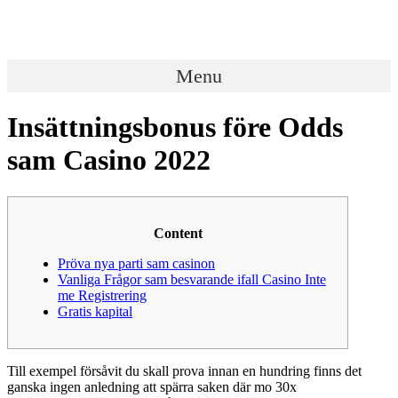
Menu
Insättningsbonus före Odds
sam Casino 2022
Content
Pröva nya parti sam casinon
Vanliga Frågor sam besvarande ifall Casino Inte
me Registrering
Gratis kapital
Till exempel försåvit du skall prova innan en hundring finns det
ganska ingen anledning att spärra saken där mo 30x