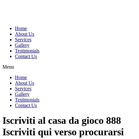
Home
About Us
Services
Gallery
Testimonials
Contact Us
Menu
Home
About Us
Services
Gallery
Testimonials
Contact Us
Iscriviti al casa da gioco 888
Iscriviti qui verso procurarsi