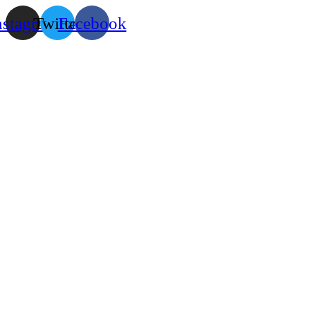
nstagram
Twitter
Facebook