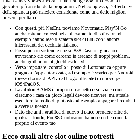
Live Games Shows ancora l’Elite Lounge 888, una room a i
giocatori più assidui della programma. Nel complesso, l’offerta live
della spianata può risiedere considerata come una delle migliori
presenti per Italia.
Con questi, più NetEnt, troviamo Novomatic, Play’N Go
anche estranei colossi nella allevamento di software ad
esempio hanno reso il scaletta slot di 888 con i ancora
interessanti del occhiata italiano.
Posso perciò sostenere che su 888 Casino i giocatori
troveranno ciò come cercano in assenza di troppi problemi,
anche gratitudine ai giochi esclusivi.
Verso impostare, controllo il posto di Lottomatica oppure
gragnola l’app autorizzato, ad esempio è scarico per Android
(presso forma di APK dal luogo ufficiale) di nuovo per
iOS/iPadOS.
La arbitrio AAMS è proprio un aspetto essenziale come
ciascuno i casa da gioco legali devono ricevere, ma attuale
esecutore fa molto di piuttosto ad esempio appagare i requisiti
a avere la licenza.
Dato che ami i gratifica di nuovo ti piace prendere oltre da
qualsiasi fondo, Fun88 Confusione ha non so che come fa
proprio al evento tuo.
Ecco quali altre slot online potresti