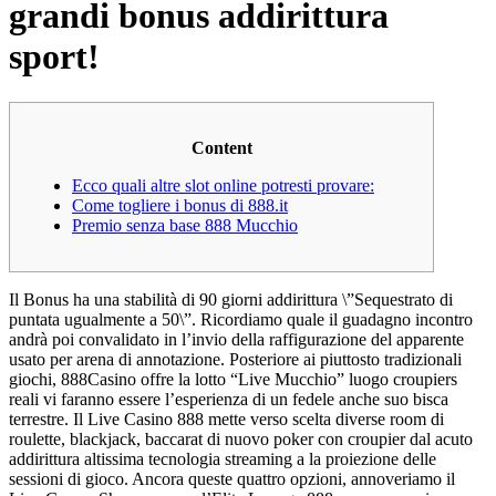
grandi bonus addirittura
sport!
Content
Ecco quali altre slot online potresti provare:
Come togliere i bonus di 888.it
Premio senza base 888 Mucchio
Il Bonus ha una stabilità di 90 giorni addirittura \”Sequestrato di
puntata ugualmente a 50\”. Ricordiamo quale il guadagno incontro
andrà poi convalidato in l’invio della raffigurazione del apparente
usato per arena di annotazione. Posteriore ai piuttosto tradizionali
giochi, 888Casino offre la lotto “Live Mucchio” luogo croupiers
reali vi faranno essere l’esperienza di un fedele anche suo bisca
terrestre.
Il Live Casino 888 mette verso scelta diverse room di
roulette, blackjack, baccarat di nuovo poker con croupier dal acuto
addirittura altissima tecnologia streaming a la proiezione delle
sessioni di gioco. Ancora queste quattro opzioni, annoveriamo il