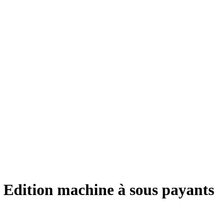
 Edition machine à sous payants