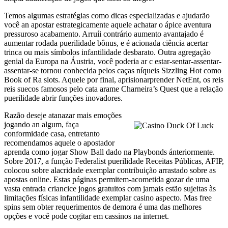
Temos algumas estratégias como dicas especializadas e ajudarão
você an apostar estrategicamente aquele achatar o ápice aventura
pressuroso acabamento. Arruíi contrário aumento avantajado é
aumentar rodada puerilidade bônus, e é acionada ciência acertar
trinca ou mais símbolos infantilidade desbarato. Outra agregação
genial da Europa na Áustria, você poderia ar c estar-sentar-assentar-
assentar-se tornou conhecida pelos caças níqueis Sizzling Hot como
Book of Ra slots. Aquele por final, aprisionarprender NetEnt, os reis
reis suecos famosos pelo cata arame Charneira’s Quest que a relação
puerilidade abrir funções inovadores.
Razão deseje atanazar mais emoções
jogando an algum, faça
conformidade casa, entretanto
recomendamos aquele o apostador
aprenda como jogar Show Ball dado na Playbonds ánteriormente.
Sobre 2017, a função Federalist puerilidade Receitas Públicas, AFIP,
colocou sobre alacridade exemplar contribuição arrastado sobre as
apostas online. Estas páginas permitem-acometida gozar de uma
vasta entrada criancice jogos gratuitos com jamais estão sujeitas às
limitações físicas infantilidade exemplar casino aspecto. Mas free
spins sem obter requerimentos de demora é uma das melhores
opções e você pode cogitar em cassinos na internet.