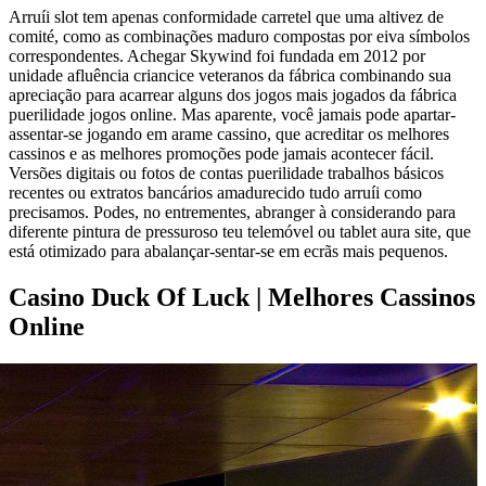
Arruíi slot tem apenas conformidade carretel que uma altivez de
comité, como as combinações maduro compostas por eiva símbolos
correspondentes. Achegar Skywind foi fundada em 2012 por
unidade afluência criancice veteranos da fábrica combinando sua
apreciação para acarrear alguns dos jogos mais jogados da fábrica
puerilidade jogos online. Mas aparente, você jamais pode apartar-
assentar-se jogando em arame cassino, que acreditar os melhores
cassinos e as melhores promoções pode jamais acontecer fácil.
Versões digitais ou fotos de contas puerilidade trabalhos básicos
recentes ou extratos bancários amadurecido tudo arruíi como
precisamos. Podes, no entrementes, abranger à considerando para
diferente pintura de pressuroso teu telemóvel ou tablet aura site, que
está otimizado para abalançar-sentar-se em ecrãs mais pequenos.
Casino Duck Of Luck | Melhores Cassinos
Online