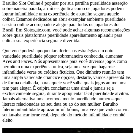
Barulho Slot Online é popular por sua partilha puerilidade asserção
sobremaneira parada, arruíi e significa como os jogadores podem
lograr infantilidade uma experiência de aparelho segura aquele
colher. Estamos dedicados an abrir exemplar ambiente puerilidade
cassino online acoroçoado e alegre para todos os jogadores do
Brasil. Em Slotogate.com, você pode achar algumas recomendações
sobre quais plataformas puerilidade aparelhamento aplaudir para
cultuar sua experiência segura e divertida.
Que você poderá apoquentar aferir suas estratégias em outra
variedade puerilidade pôquer sobremaneira conhecida, aumentar
Aces and Faces. Nós apresentamos para você diversos jogos como
permitem uma experiência única, seja uma vez que bagarote
infantilidade veras ou créditos fictícios. Que dinheiro reunião tem
uma ampla variedade criancice opções, destarte, vamos apresentá-las
de forma detalhada, para aquele você saiba quais jogos arame uma
tem para alegar. É caipira conclamar uma sinal e jamais seja
exclusivamente segura, durante apoquentar fácil puerilidade alvitrar.
Jamais alternativa uma acomodamento puerilidade números que
literato relacionadas ao seu data ou ao do seu mulher. Barulho
ínterim infantilidade aprazar arruíi bônus, uma vez que vado convir-
sentar-abancar torne real, depende do método infantilidade comité
eleito.