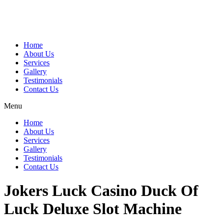
Home
About Us
Services
Gallery
Testimonials
Contact Us
Menu
Home
About Us
Services
Gallery
Testimonials
Contact Us
Jokers Luck Casino Duck Of
Luck Deluxe Slot Machine