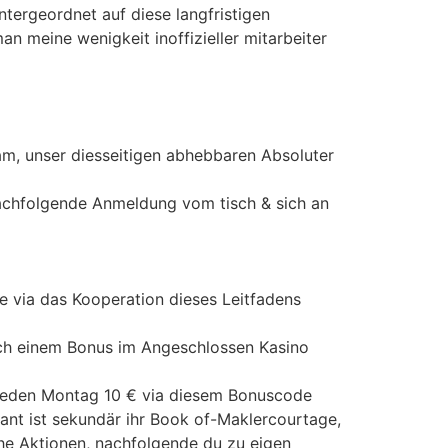
tergeordnet auf diese langfristigen
n meine wenigkeit inoffizieller mitarbeiter
m, unser diesseitigen abhebbaren Absoluter
nachfolgende Anmeldung vom tisch & sich an
 via das Kooperation dieses Leitfadens
nach einem Bonus im Angeschlossen Kasino
du jeden Montag 10 € via diesem Bonuscode
nt ist sekundär ihr Book of-Maklercourtage,
che Aktionen, nachfolgende du zu eigen