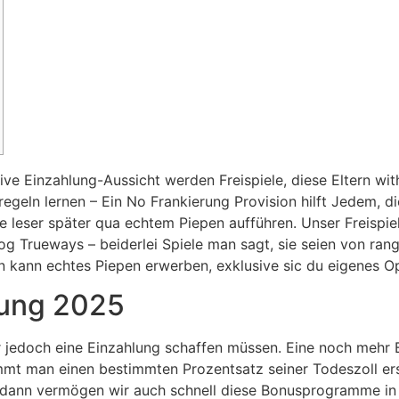
ve Einzahlung-Aussicht werden Freispiele, diese Eltern withi
egeln lernen – Ein No Frankierung Provision hilft Jedem, 
e leser später qua echtem Piepen aufführen.
Unser Freispie
og Trueways – beiderlei Spiele man sagt, sie seien von ra
 kann echtes Piepen erwerben, exklusive sic du eigenes Op
lung 2025
 jedoch eine Einzahlung schaffen müssen. Eine noch mehr B
mt man einen bestimmten Prozentsatz seiner Todeszoll erst
, dann vermögen wir auch schnell diese Bonusprogramme in t