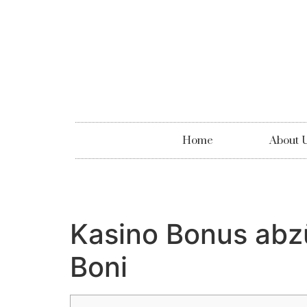
Home
About 
Kasino Bonus abzü
Boni