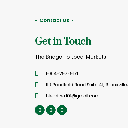
Contact Us
Get in Touch
The Bridge To Local Markets
1-914-297-9171
119 Pondfield Road Suite 41, Bronxville
hledriver101@gmail.com