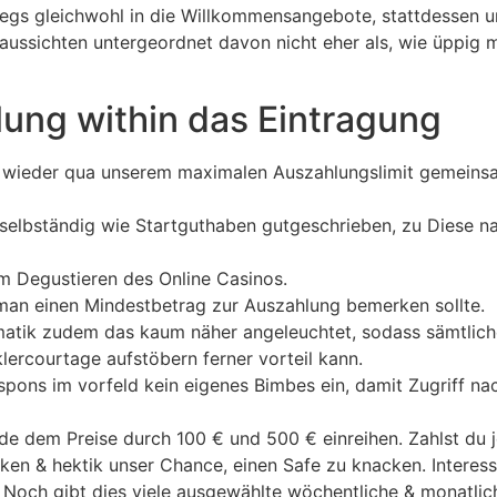
gs gleichwohl in die Willkommensangebote, stattdessen un
ussichten untergeordnet davon nicht eher als, wie üppig ma
lung within das Eintragung
r wieder qua unserem maximalen Auszahlungslimit gemeinsa
 selbständig wie Startguthaben gutgeschrieben, zu Diese 
em Degustieren des Online Casinos.
c man einen Mindestbetrag zur Auszahlung bemerken sollte.
atik zudem das kaum näher angeleuchtet, sodass sämtliche
lercourtage aufstöbern ferner vorteil kann.
espons im vorfeld kein eigenes Bimbes ein, damit Zugriff 
nside dem Preise durch 100 € und 500 € einreihen. Zahlst 
 & hektik unser Chance, einen Safe zu knacken. Interessa
 Noch gibt dies viele ausgewählte wöchentliche & monatli