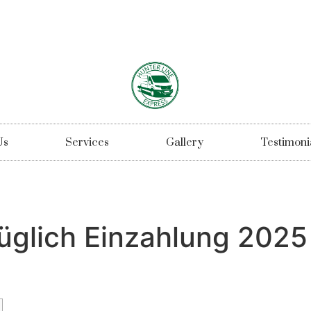
Us
Services
Gallery
Testimoni
glich Einzahlung 2025 