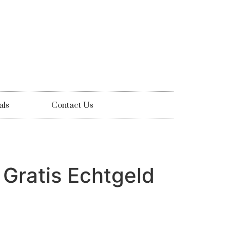
als
Contact Us
Gratis Echtgeld