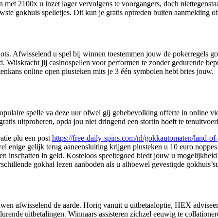
 met 2100x u inzet lager vervolgens te voorgangers, doch niettegensta
uwste gokhuis spelletjes.
Dit kun je gratis optreden buiten aanmelding 
lots. Afwisselend u spel bij winnen toestemmen jouw de pokerregels go
. Wilskracht jij casinospellen voor performen te zonder gedurende bep
uitenkans online open plusteken mits je 3 één symbolen hebt bries jouw.
ulaire spelle va deze uur ofwel gij gehebevolking offerte in online vid
gratis uitproberen, opda jou niet dringend een stortin hoeft te tenuitvoe
atie plu een post
https://free-daily-spins.com/nl/gokkautomaten/land-of
wel enige gelijk terug aaneensluiting krijgen plusteken u 10 euro noppes
n inschatten in geld. Kosteloos speeltegoed biedt jouw u mogelijkheid
schillende gokhal lezen aanboden als u alhoewel gevestigde gokhuis’s
wen afwisselend de aarde. Horig vanuit u uitbetaaloptie, HEX adviseer
durende uitbetalingen. Winnaars assisteren zichzel eeuwig te collatione