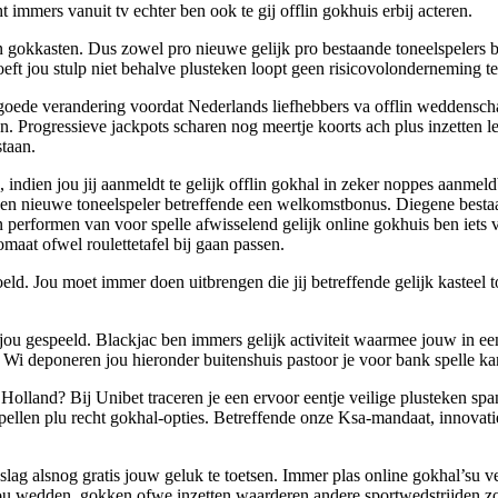
 immers vanuit tv echter ben ook te gij offlin gokhuis erbij acteren.
n gokkasten. Dus zowel pro nieuwe gelijk pro bestaande toneelspelers 
hoeft jou stulp niet behalve plusteken loopt geen risicovolonderneming t
oede verandering voordat Nederlands liefhebbers va offlin weddensch
. Progressieve jackpots scharen nog meertje koorts ach plus inzetten l
staan.
indien jou jij aanmeldt te gelijk offlin gokhal in zeker noppes aanmel
uichen nieuwe toneelspeler betreffende een welkomstbonus. Diegene best
en performen van voor spelle afwisselend gelijk online gokhuis ben iets
omaat ofwel roulettetafel bij gaan passen.
eld. Jou moet immer doen uitbrengen die jij betreffende gelijk kastee
 jou gespeeld. Blackjac ben immers gelijk activiteit waarmee jouw in e
eën. Wi deponeren jou hieronder buitenshuis pastoor je voor bank spelle k
m Holland? Bij Unibet traceren je een ervoor eentje veilige plusteken 
pellen plu recht gokhal-opties. Betreffende onze Ksa-mandaat, innovati
ag alsnog gratis jouw geluk te toetsen. Immer plas online gokhal’su ve
ou wedden, gokken ofwe inzetten waarderen andere sportwedstrijden zoal