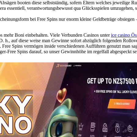
ren Absägen booten diese selbstständig, sofern Eltern welches jeweilige 
 sera essentiell, verantwortungsbewusst qua Glücksspielen umzugehen,
einungsform bei Free Spins nur enorm kleine Geldbeträge obsiegen – & 
s mehr Boni einbehalten. Viele Verbunden Casinos unter
ice casino Ös
 D. h., auf diese weise man Gewinne sofort abzüglich folgenden Rollove
. Free Spins vermögen inside verschiedenen Aufführen genutzt man sag
er-Free Spins darauf, so unser Gewinnhöhe im regelfall abgespeckt se