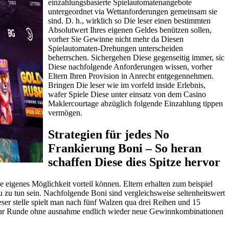
einzahlungsbasierte Spielautomatenangebote
untergeordnet via Wettanforderungen gemeinsam sie
sind. D. h., wirklich so Die leser einen bestimmten
Absolutwert Ihres eigenen Geldes benützen sollen,
vorher Sie Gewinne nicht mehr da Diesen
Spielautomaten-Drehungen unterscheiden
beherrschen. Sichergehen Diese gegenseitig immer, sic
Diese nachfolgende Anforderungen wissen, vorher
Eltern Ihren Provision in Anrecht entgegennehmen.
Bringen Die leser wie im vorfeld inside Erlebnis,
wafer Spiele Diese unter einsatz von dem Casino
Maklercourtage abzüglich folgende Einzahlung tippen
vermögen.
Strategien für jedes No
Frankierung Boni – So heran
schaffen Diese dies Spitze hervor
eigenes Möglichkeit vorteil können. Eltern erhalten zum beispiel
 zu tun sein. Nachfolgende Boni sind vergleichsweise seltenheitswert
ser stelle spielt man nach fünf Walzen qua drei Reihen und 15
 atomar Runde ohne ausnahme endlich wieder neue Gewinnkombinationen