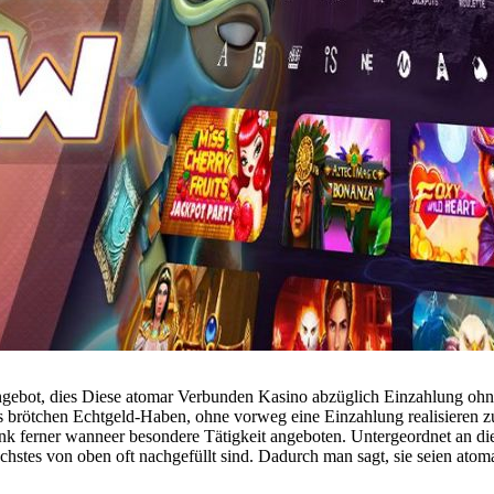
gebot, dies Diese atomar Verbunden Kasino abzüglich Einzahlung ohne 
 brötchen Echtgeld-Haben, ohne vorweg eine Einzahlung realisieren zu
k ferner wanneer besondere Tätigkeit angeboten. Untergeordnet an die
 nächstes von oben oft nachgefüllt sind. Dadurch man sagt, sie seien