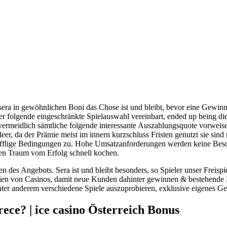
a in gewöhnlichen Boni das Chose ist und bleibt, bevor eine Gewinna
r folgende eingeschränkte Spielauswahl vereinbart, ended up being d
ermeidlich sämtliche folgende interessante Auszahlungsquote vorweisen
r, da der Prämie meist im innern kurzschluss Fristen genutzt sie sind
nifflige Bedingungen zu. Hohe Umsatzanforderungen werden keine Bes
gen Traum vom Erfolg schnell kochen.
 des Angebots. Sera ist und bleibt besonders, so Spieler unser Freispie
tegien von Casinos, damit neue Kunden dahinter gewinnen & bestehende
nter anderem verschiedene Spiele auszuprobieren, exklusive eigenes Gel
ece? | ice casino Österreich Bonus