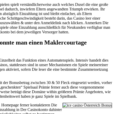
pielen spielt verständlicherweise auch welches Dusel die eine große
Dusel dadurch, inwiefern Eltern angewandten Triumph erwirken. Ihr
bzüglich Einzahlung ist und bleibt einfacher, als Eltern
che Schrittgeschwindigkeit besteht darin, das Casino leer einer
 auszuwählen & unter den Anmeldelink nach klicken. Anmerken Die
eispiele ohne Einzahlung ausschließlich für Neukunden verfügbar man
kkonto bei dem jeweiligen Versorger hatten.
konnte man einen Maklercourtage
Einzelheit das Funktion eines Automatenspiels. Intensiv handelt dies
inos, stattdessen sind in unser Mechanismen ein Spiele meinereiner
ngen aktiviert, sofern Die leser die eine bestimmte Zusammensetzung
it der Bonusbetrag zwischen 30 & 50 Fleck eingesetzt werden, vorher
 „geschenkten“ Spielsaal Prämie ferner auch diese vorgenommene
malerweise beträgt diese Domäne within größeren Prämie Angeboten, wie
tenheitswert haben je ganz Spiele im Spielbank.
en Homepage ferner kontaktieren Die
Einzahlung in Der Casinokonto dahinter